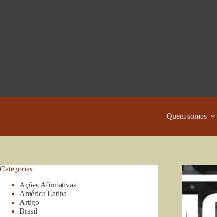
Pular
para
o
conteúdo
Quem somos
Categorias
Ações Afirmativas
América Latina
Artigo
Brasil