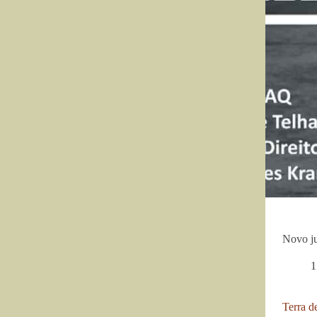
Novo ju
1
Terra d