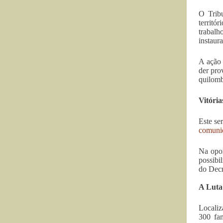
O Tribu
territó
trabalh
instaura
A ação 
der pro
quilomb
Vitória
Este se
comunid
Na opor
possibi
do Decr
A Luta 
Localiz
300 fam