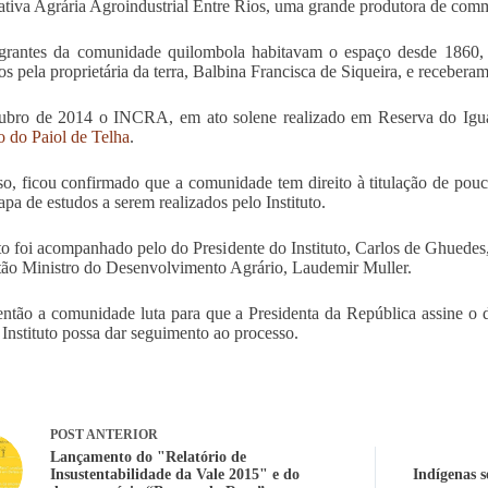
tiva Agrária Agroindustrial Entre Rios, uma grande produtora de comm
grantes da comunidade quilombola habitavam o espaço desde 1860, 
dos pela proprietária da terra, Balbina Francisca de Siqueira, e recebera
ubro de 2014 o INCRA, em ato solene realizado em Reserva do Ig
io do Paiol de Telha
.
o, ficou confirmado que a comunidade tem direito à titulação de pouco 
apa de estudos a serem realizados pelo Instituto.
o foi acompanhado pelo do Presidente do Instituto, Carlos de Ghuedes
tão Ministro do Desenvolvimento Agrário, Laudemir Muller.
ntão a comunidade luta para que a Presidenta da República assine o d
 Instituto possa dar seguimento ao processo.
POST
ANTERIOR
Lançamento do "Relatório de
Insustentabilidade da Vale 2015" e do
Indígenas 