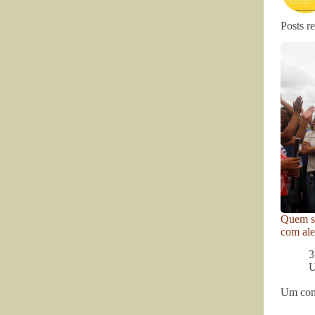
Posts r
Quem se
com ale
3
U
Um com