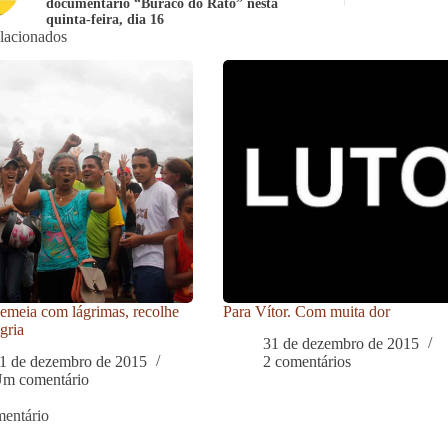
documentário “Buraco do Rato” nesta
quinta-feira, dia 16
elacionados
meia com lágrimas, recolhe
Para Vítor. Com muita dor
gria
31 de dezembro de 2015
1 de dezembro de 2015
2 comentários
m comentário
entário