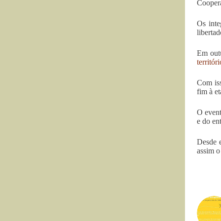
Coopera
Os inte
liberta
Em out
territór
Com iss
fim à et
O event
e do en
Desde e
assim o