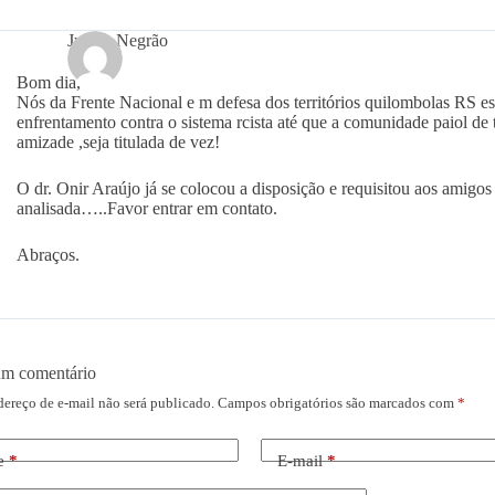
Juarez Negrão
Bom dia,
Nós da Frente Nacional e m defesa dos territórios quilombolas RS es
enfrentamento contra o sistema rcista até que a comunidade paiol de
amizade ,seja titulada de vez!
O dr. Onir Araújo já se colocou a disposição e requisitou aos amigo
analisada…..Favor entrar em contato.
Abraços.
um comentário
dereço de e-mail não será publicado.
Campos obrigatórios são marcados com
*
e
*
E-mail
*