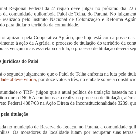
nal Regional Federal da 4ª região deve julgar no próximo dia 22 
rio da comunidade quilombola Paiol de Telha, do Paraná. No julgament
o realizado pelo Instituto Nacional de Colonização e Reforma Agrá
do para titular o território da comunidade.
foi ajuizada pela Cooperativa Agrária, que hoje está com a posse das t
vimento à ação da Agrária, o processo de titulação do território da com
olas vençam mais essa etapa da luta, o processo de titulação deverá segu
s jurídicas do Paiol
rá o segundo julgamento que o Paiol de Telha enfrenta na luta pela tit
ade obteve vitória,
por doze votos a três, no embate sobre a constituc
tunidade o TRF4 julgou que a atual política de titulação baseada no re
litou que o INCRA continuasse a realizar o processo de titulação, além d
eto Federal 4887/03 na Ação Direta de Inconstitucionalidade 3239, qu
pela titulação
ada no município de Reserva do Iguaçu, no Paraná, a comunidade quil
ílias. Os moradores da localidade lutam por recuperar suas terra