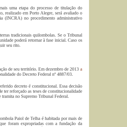
mais uma etapa do processo de titulação do
o, realizado em Porto Alegre, será avaliado o
ria (INCRA) no procedimento administrativo
erras tradicionais quilombolas. Se o Tribunal
unidade poderá retornar à fase inicial. Caso os
ir seu rito.
ulação de seu território. Em dezembro de 2013
a
ionalidade do Decreto Federal nº 4887/03.
ferido decreto é constitucional. Essa decisão
e ter reforçado as teses de constitucionalidade
e tramita no Supremo Tribunal Federal.
ombola Paiol de Telha é habitada por mais de
s que foram expropriadas com a fundação da