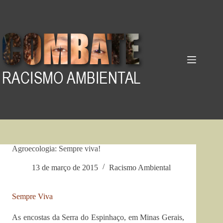
Pular
para
o
conteúdo
Agroecologia: Sempre viva!
13 de março de 2015
Racismo Ambiental
Sempre Viva
As encostas da Serra do Espinhaço, em Minas Gerais,