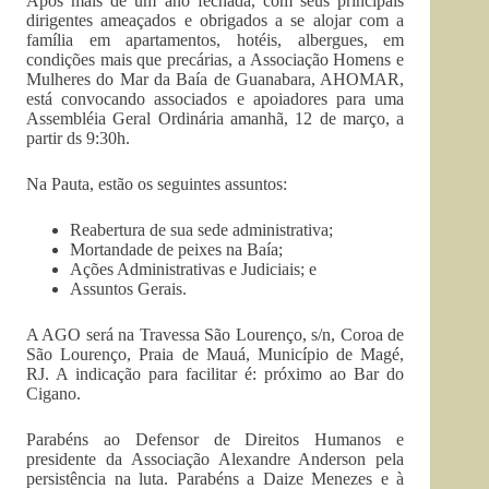
Após mais de um ano fechada, com seus principais
dirigentes ameaçados e obrigados a se alojar com a
família em apartamentos, hotéis, albergues, em
condições mais que precárias, a Associação Homens e
Mulheres do Mar da Baía de Guanabara, AHOMAR,
está convocando associados e apoiadores para uma
Assembléia Geral Ordinária amanhã, 12 de março, a
partir ds 9:30h.
Na Pauta, estão os seguintes assuntos:
Reabertura de sua sede administrativa;
Mortandade de peixes na Baía;
Ações Administrativas e Judiciais; e
Assuntos Gerais.
A AGO será na Travessa São Lourenço, s/n, Coroa de
São Lourenço, Praia de Mauá, Município de Magé,
RJ. A indicação para facilitar é: próximo ao Bar do
Cigano.
Parabéns ao Defensor de Direitos Humanos e
presidente da Associação Alexandre Anderson pela
persistência na luta. Parabéns a Daize Menezes e à