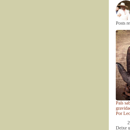
Posts r
País sa
gravida
Por Le
2
Deixe 