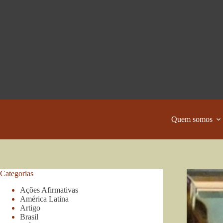
Pular
para
o
conteúdo
Quem somos
Categorias
Ações Afirmativas
América Latina
Artigo
Brasil