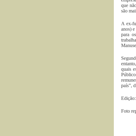
que não
são mai
A ex-fu
anos) e
para os
trabalh
Manusea
Segundo
entanto
quais e
Públic
remuner
país”, d
Edição:
Foto re