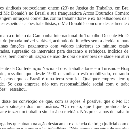
es sindicais protocolaram ontem (23) na Justiça do Trabalho, em Bras
od Mc Donald’s no Brasil e sua franqueadora Arcos Dourados Comércio 
angem infrações cometidas contra trabalhadores e ex-trabalhadores da r
esrespeito às ações trabalhistas, o Mc Donald’s concorre deslealment
marca o início da Campanha Internacional do Trabalho Decente Mc Dona
ca de jornada móvel variável, acúmulo de funções sem a devida remun
umas funções, pagamento com valores inferiores ao mínimo estabel
adas, supressão de intervalos para descanso e refeições, indícios de
adas, bem como utilização de mão de obra de menores de idade em ativid
dente da Confederação Nacional dos Trabalhadores em Turismo e Hosp
ald, ressaltou que desde 1990 o sindicato está mobilizado, entra
s pensa que o Brasil é uma terra sem lei. Qualquer empresa tem qu
ade. Se essa empresa não tem responsabilidade social com o traba
ões”, ressaltou.
disse ter convicção de que, com as ações, é possível que o Mc Dona
ize a situação dos funcionários. “Ou então, que fique proibida de 
ar e trazer um trabalho similar à escravidão. Nós precisamos de trabalho
gados que atuam na ação destacam a existência de briga judicial com 
 se adeque e cumpra a lei trabalhista. “Nós temos uma série de acordo