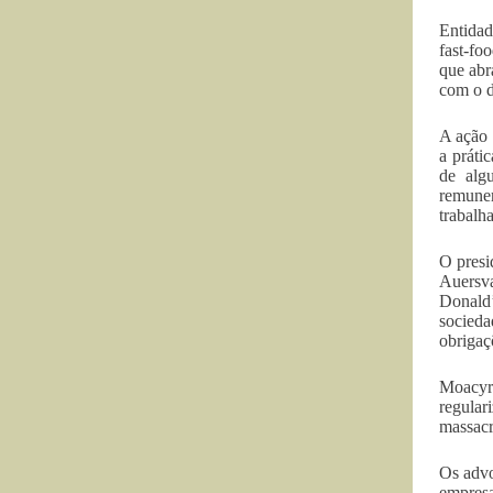
Entidad
fast-fo
que abr
com o d
A ação 
a práti
de alg
remuner
trabalh
O presi
Auersv
Donald’
socied
obrigaç
Moacyr 
regular
massacr
Os advo
empresa