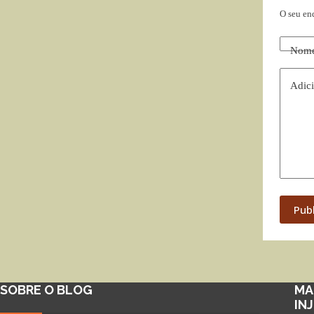
O seu en
Nom
Adici
Pub
SOBRE O BLOG
MA
IN