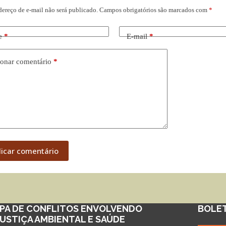
dereço de e-mail não será publicado.
Campos obrigatórios são marcados com
*
e
*
E-mail
*
onar comentário
*
licar comentário
PA DE CONFLITOS ENVOLVENDO
BOLE
JUSTIÇA AMBIENTAL E SAÚDE