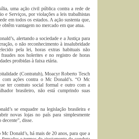
ília, uma ação civil pública contra a rede de
e Serviços, por violações a leis trabalhistas
ede em todos os estados. A ação sustenta que,
e e obtêm vantagem no mercado em que atua.
ld’s, alertando a sociedade e a Justiça para
eração, o não reconhecimento à insalubridade
ecido pela lei, horas extras habituais não
 fraudes nos holerites e no registro de horas
ades proibidas à faixa etária.
italidade (Contratuh), Moacyr Roberto Tesch
ndo com ações contra o Mc Donald’s. “O Mc
e ter contrato social formal e outro com a
lhador brasileiro, não está cumprindo suas
ld’s se enquadre na legislação brasileira e
abrir novas lojas no país para simplesmente
 decente”, disse.
o Mc Donald’s, há mais de 20 anos, para que a
s firmados e termos de ajustamento de conduta