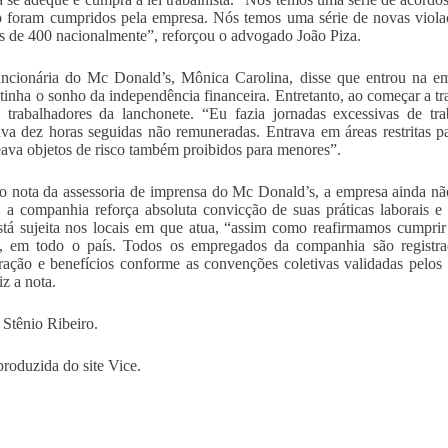
 foram cumpridos pela empresa. Nós temos uma série de novas violaç
s de 400 nacionalmente”, reforçou o advogado João Piza.
ncionária do Mc Donald’s, Mônica Carolina, disse que entrou na e
 tinha o sonho da independência financeira. Entretanto, ao começar a tr
 trabalhadores da lanchonete. “Eu fazia jornadas excessivas de tr
ava dez horas seguidas não remuneradas. Entrava em áreas restritas p
va objetos de risco também proibidos para menores”.
 nota da assessoria de imprensa do Mc Donald’s, a empresa ainda não 
, a companhia reforça absoluta convicção de suas práticas laborais 
stá sujeita nos locais em que atua, “assim como reafirmamos cumpri
o, em todo o país. Todos os empregados da companhia são registra
ação e benefícios conforme as convenções coletivas validadas pelos 
iz a nota.
 Stênio Ribeiro.
produzida do site Vice.