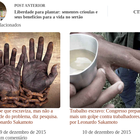
POST
ANTERIOR
Liberdade para plantar: sementes crioulas e
CTN
seus benefícios para a vida no sertão
elacionados
be que escraviza, mas não a
Trabalho escravo: Congresso prepa
de do problema, diz pesquisa.
mais um golpe contra trabalhadores
onardo Sakamoto
por Leonardo Sakamoto
9 de dezembro de 2015
10 de dezembro de 2015
um comentário