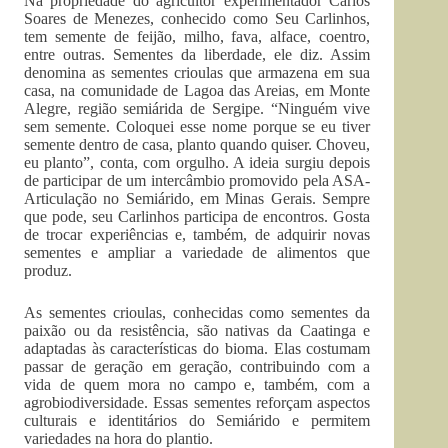
Na propriedade do agricultor experimentador Carlos
Soares de Menezes, conhecido como Seu Carlinhos,
tem semente de feijão, milho, fava, alface, coentro,
entre outras. Sementes da liberdade, ele diz. Assim
denomina as sementes crioulas que armazena em sua
casa, na comunidade de Lagoa das Areias, em Monte
Alegre, região semiárida de Sergipe. “Ninguém vive
sem semente. Coloquei esse nome porque se eu tiver
semente dentro de casa, planto quando quiser. Choveu,
eu planto”, conta, com orgulho. A ideia surgiu depois
de participar de um intercâmbio promovido pela ASA-
Articulação no Semiárido, em Minas Gerais. Sempre
que pode, seu Carlinhos participa de encontros. Gosta
de trocar experiências e, também, de adquirir novas
sementes e ampliar a variedade de alimentos que
produz.
As sementes crioulas, conhecidas como sementes da
paixão ou da resistência, são nativas da Caatinga e
adaptadas às características do bioma. Elas costumam
passar de geração em geração, contribuindo com a
vida de quem mora no campo e, também, com a
agrobiodiversidade. Essas sementes reforçam aspectos
culturais e identitários do Semiárido e permitem
variedades na hora do plantio.