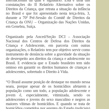
internacionais da qual é signatário. Esta é uma das
constatações do II Relatório Alternativo sobre os
Direitos da Criança, que retrata a situação da infância
no Brasil e que foi apresentado nesta terça-feira, 3,
durante a 70ª Pré-Sessão do Comitê de Direitos da
Criança da ONU – Organização das Nações Unidas,
em Genebra, Suíça.
Organizado pela Anced/Seção DCI – Associação
Nacional dos Centros de Defesa dos Direitos da
Criança e Adolescente, em parceria com outras
organizações, o Relatório tem por objetivo servir como
instrumento de denúncia sobre a gravidade da situação
de desrespeito aos direitos da criança e adolescente no
Brasil. E evidencia que o Estado brasileiro tem sido
omisso em garantir os direitos humanos de crianças e
adolescentes, sobretudo o Direito à Vida.
“O Brasil assume posição de destaque no mundo nessa
seara, porque apesar de os homicídios afetarem a
população como um todo, a população adolescente e
jovem é, especialmente, vitimizada, sendo os
adolescentes e jovens do sexo masculino e negros as
maiores vítimas de homicídios. E quando se trata de
homicídios cometidos por agentes do Estado (policiais)