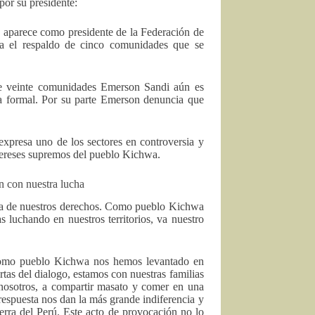
por su presidente:
n aparece como presidente de la Federación de
a el respaldo de cinco comunidades que se
e veinte comunidades Emerson Sandi aún es
a formal. Por su parte Emerson denuncia que
expresa uno de los sectores en controversia y
ntereses supremos del pueblo Kichwa.
n con nuestra lucha
nsa de nuestros derechos. Como pueblo Kichwa
 luchando en nuestros territorios, va nuestro
 como pueblo Kichwa nos hemos levantado en
tas del dialogo, estamos con nuestras familias
 nosotros, a compartir masato y comer en una
espuesta nos dan la más grande indiferencia y
rra del Perú. Este acto de provocación no lo