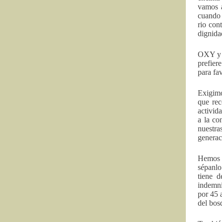
vamos a
cuando 
rio con
dignida
OXY y P
prefier
para fa
Exigimo
que rec
activid
a la co
nuestra
generac
Hemos e
sépanlo
tiene 
indemni
por 45 
del bos