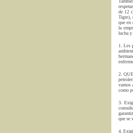
También
respeta
de 12 
Tigre),
que en 
la empr
lucha y 
1. Les 
ambient
hermano
enferm
2. QUE
petrole
vamos a
como pu
3. Exig
consult
garanti
que se v
4. Exig