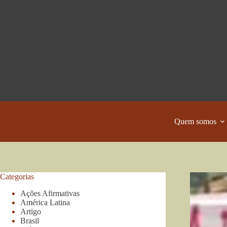
Pular
para
o
conteúdo
Quem somos
Categorias
Ações Afirmativas
América Latina
Artigo
Brasil