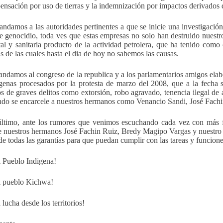
ensación por uso de tierras y la indemnización por impactos derivados d
ndamos a las autoridades pertinentes a que se inicie una investigació
de genocidio, toda ves que estas empresas no solo han destruido nues
al y sanitaria producto de la actividad petrolera, que ha tenido co
 de las cuales hasta el dia de hoy no sabemos las causas.
ndamos al congreso de la republica y a los parlamentarios amigos elabo
genas procesados por la protesta de marzo del 2008, que a la fecha 
s de graves delitos como extorsión, robo agravado, tenencia ilegal de 
ando se encarcele a nuestros hermanos como Venancio Sandi, José Fachin
último, ante los rumores que venimos escuchando cada vez con más f
de nuestros hermanos José Fachin Ruiz, Bredy Magipo Vargas y nuestro 
nde todas las garantías para que puedan cumplir con las tareas y funcio
l Pueblo Indigena!
l pueblo Kichwa!
 lucha desde los territorios!