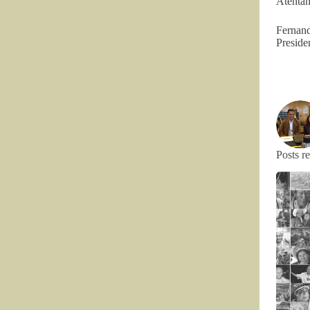
Atentam
Fernan
Presid
Posts r