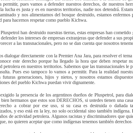
 permitir, pues vamos a defender nuestros derechos, de nuestros h
la lucha es justa y es en nuestros territorios, nadie nos detendrá. Est
taminado y nos alimentamos del bosque destruido, estamos enfermos 
d para hacernos respetar como pueblo Kichwa.
luspetrol han destruido nuestras tierras, estas empresas han cometido 
e defender los intereses de empresas extranjeras que defender a sus pro
vorecer a las transnacionales, pero no se dan cuenta que nosotros tenemo
s dialogar directamente con la Premier Ana Jara, para resolver el tema
onoce este derecho porque ha llegado la hora que deben respetar n
ad petrolera en nuestros territorios. Sabemos que las transnacionales le 
nsulta. Pues eso tampoco lo vamos a permitir. Para la realidad nuestra
s futuras generaciones, hijos y nietos, y nosotros estamos dispuesto
iones del pueblo Kichwa puedan vivir dignamente.
xigido la presencia de los argentinos dueños de Pluspetrol, para dia
 bien hermanos que estos son DERECHOS, si ustedes tienen una casa y
derecho a cobrar por ese uso, si su casa es destruida o dañada t
zados, y eso está en la ley, no solo occidental sino también indíge
años de actividad petrolera. Algunos racistas y discriminadores que qu
que, no quieren aceptar que como indígenas tenemos también derechos