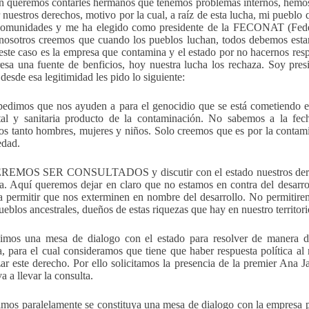
 queremos contarles hermanos que tenemos problemas internos, hemos 
r nuestros derechos, motivo por la cual, a raíz de esta lucha, mi puebl
comunidades y me ha elegido como presidente de la FECONAT (Feder
 nosotros creemos que cuando los pueblos luchan, todos debemos estar
este caso es la empresa que contamina y el estado por no hacernos resp
esa una fuente de benficios, hoy nuestra lucha los rechaza. Soy pres
desde esa legitimidad les pido lo siguiente:
pedimos que nos ayuden a para el genocidio que se está cometiendo en
al y sanitaria producto de la contaminación. No sabemos a la fec
s tanto hombres, mujeres y niños. Solo creemos que es por la contami
edad.
REMOS SER CONSULTADOS y discutir con el estado nuestros derech
ra. Aquí queremos dejar en claro que no estamos en contra del desarrol
 permitir que nos exterminen en nombre del desarrollo. No permitir
eblos ancestrales, dueños de estas riquezas que hay en nuestro territori
imos una mesa de dialogo con el estado para resolver de manera de
a, para el cual consideramos que tiene que haber respuesta política al
zar este derecho. Por ello solicitamos la presencia de la premier Ana J
a a llevar la consulta.
imos paralelamente se constituya una mesa de dialogo con la empresa pa