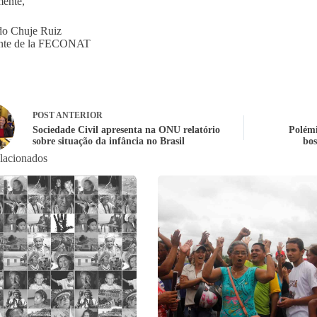
ente,
do Chuje Ruiz
ente de la FECONAT
POST
ANTERIOR
Sociedade Civil apresenta na ONU relatório
Polémi
sobre situação da infância no Brasil
bos
elacionados