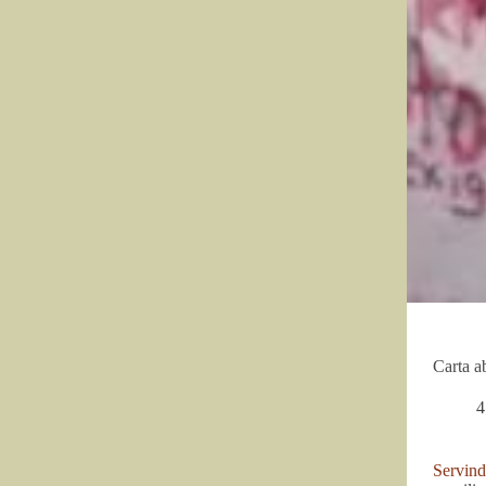
Carta a
4
Servind