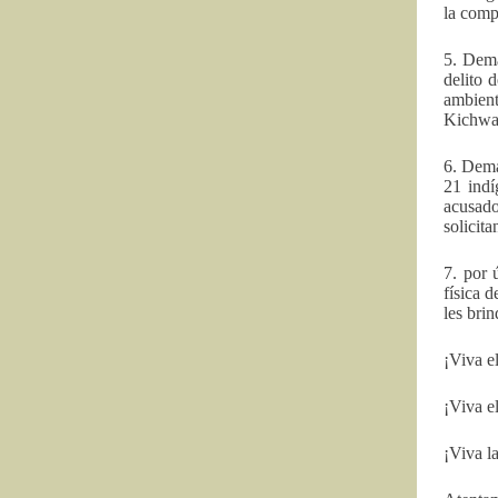
la comp
5. Dema
delito 
ambient
Kichwas
6. Dema
21 indí
acusado
solicit
7. por 
física 
les bri
¡Viva e
¡Viva e
¡Viva la