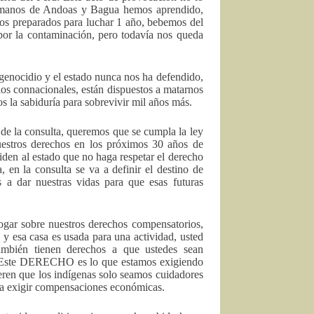
ermanos de Andoas y Bagua hemos aprendido,
amos preparados para luchar 1 año, bebemos del
por la contaminación, pero todavía nos queda
genocidio y el estado nunca nos ha defendido,
pios connacionales, están dispuestos a matarnos
s la sabiduría para sobrevivir mil años más.
 de la consulta, queremos que se cumpla la ley
uestros derechos en los próximos 30 años de
piden al estado que no haga respetar el derecho
, en la consulta se va a definir el destino de
s a dar nuestras vidas para que esas futuras
logar sobre nuestros derechos compensatorios,
 esa casa es usada para una actividad, usted
ambién tienen derechos a que ustedes sean
na. Este DERECHO es lo que estamos exigiendo
ieren que los indígenas solo seamos cuidadores
 a exigir compensaciones económicas.