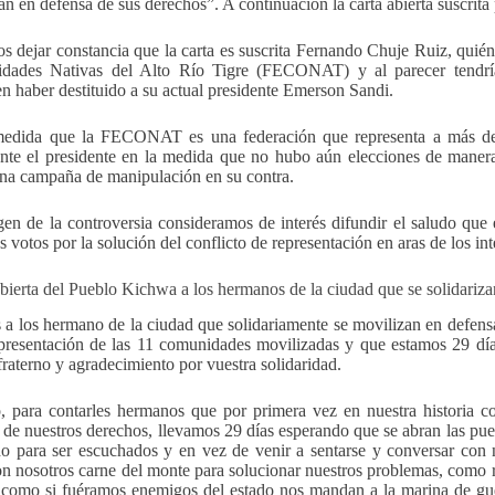
an en defensa de sus derechos”. A continuación la carta abierta suscrita 
 dejar constancia que la carta es suscrita Fernando Chuje Ruiz, quié
dades Nativas del Alto Río Tigre (FECONAT) y al parecer tendrí
en haber destituido a su actual presidente Emerson Sandi.
medida que la FECONAT es una federación que representa a más d
nte el presidente en la medida que no hubo aún elecciones de maner
una campaña de manipulación en su contra.
en de la controversia consideramos de interés difundir el saludo que 
 votos por la solución del conflicto de representación en aras de los i
bierta del Pueblo Kichwa a los hermanos de la ciudad que se solidariza
 a los hermano de la ciudad que solidariamente se movilizan en defe
presentación de las 11 comunidades movilizadas y que estamos 29 días
fraterno y agradecimiento por vuestra solidaridad.
, para contarles hermanos que por primera vez en nuestra historia
 de nuestros derechos, llevamos 29 días esperando que se abran las puer
o para ser escuchados y en vez de venir a sentarse y conversar con
n nosotros carne del monte para solucionar nuestros problemas, como r
como si fuéramos enemigos del estado nos mandan a la marina de gue