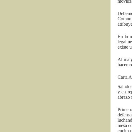
moviliz
Debemos
Comuni
atribuy
En la 
legalme
existe 
Al marg
hacemos
Carta A
Saludos
y en re
abrazo 
Primero
defensa
luchand
mesa co
encima 