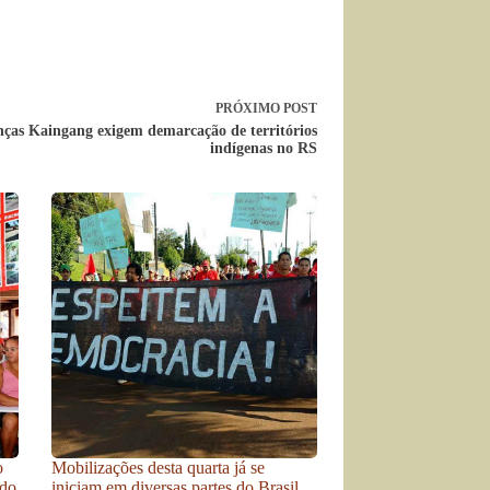
PRÓXIMO
POST
nças Kaingang exigem demarcação de territórios
indígenas no RS
o
Mobilizações desta quarta já se
odo
iniciam em diversas partes do Brasil