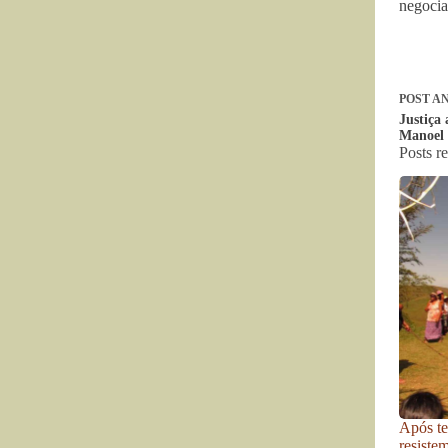
negocia
POST
AN
Justiça
Manoel
Posts r
Após te
resiste