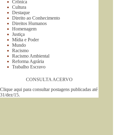
Crônica
Cultura
Destaque
Direito ao Conhecimento
Direitos Humanos
Homenagem
Justiça
Mídia e Poder
Mundo
Racismo
Racismo Ambiental
Reforma Agrária
Trabalho Escravo
CONSULTA ACERVO
Clique aqui para consultar postagens publicadas até
31/dez/15
.