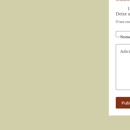
1
Deixe 
O seu en
Nom
Adici
Pub