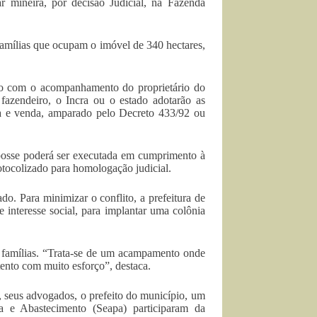
ar mineira, por decisão Judicial, na Fazenda
 famílias que ocupam o imóvel de 340 hectares,
do com o acompanhamento do proprietário do
 fazendeiro, o Incra ou o estado adotarão as
ra e venda, amparado pelo Decreto 433/92 ou
e posse poderá ser executada em cumprimento à
rotocolizado para homologação judicial.
do. Para minimizar o conflito, a prefeitura de
interesse social, para implantar uma colônia
s famílias. “Trata-se de um acampamento onde
stento com muito esforço”, destaca.
 seus advogados, o prefeito do município, um
ia e Abastecimento (Seapa) participaram da