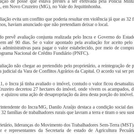
ração de posse que estava prestes a ser efetivada pela Polícia Milit
, em Novo Cruzeiro (MG), no Vale do Jequitinhonha.
liação evita um conflito que poderia resultar em violência já que as 32
nos, haviam anunciado que não pretendiam deixar o local.
o prevê avaliação conjunta realizada pelo Incra e Governo do Esta
em até 90 dias. Se o valor apontado pela avaliação for aceito pelo
 administrativas para pagar o valor estabelecido, por meio de comp
ograma Nacional de Crédito Fundiário (PNFC).
aliação não chegar ao pretendido pelo proprietário, a reintegração d
a judicial da Vara de Conflitos Agrários da Capital. O acordo vai ser p
, o Incra já tinha avaliado o imóvel, contudo o valor ficou desatualiza
uzeiro decretou 27 hectares do imóvel, onde vivem os acampados, de 
a e ajuizou uma ação de desapropriação da área desta porção do imóvel.
intendente do Incra/MG, Danilo Araújo destaca a condição social da
 32 famílias de trabalhadores rurais que lavram a terra e tiram o seu su
ietário, lideranças do Movimento dos Trabalhadores Sem-Terra (MST),
r e representantes da Secretaria de estado de Agricultura Pecuár