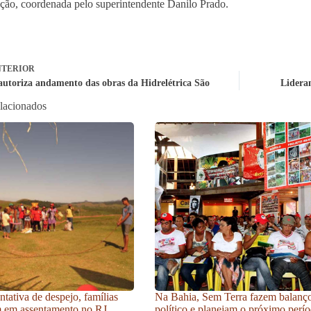
ção, coordenada pelo superintendente Danilo Prado.
TERIOR
 autoriza andamento das obras da Hidrelétrica São
Lidera
elacionados
ntativa de despejo, famílias
Na Bahia, Sem Terra fazem balanç
m em assentamento no RJ
político e planejam o próximo perí