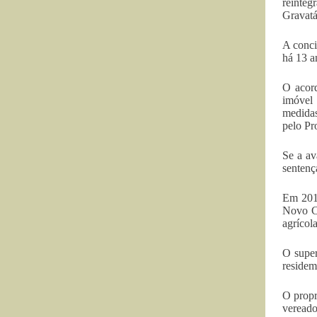
reinteg
Gravatá
A conci
há 13 a
O acord
imóvel 
medidas
pelo Pr
Se a av
sentenç
Em 2011
Novo Cr
agrícol
O super
residem
O propr
vereado