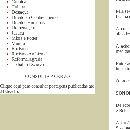
Crônica
Cultura
Pela se
Destaque
fica na
Direito ao Conhecimento
Direitos Humanos
Homenagem
A cons
Justiça
afetado
Mídia e Poder
Mundo
A ação
Racismo
medidas
Racismo Ambiental
Reforma Agrária
Entre a
Trabalho Escravo
impacto
CONSULTA ACERVO
O procu
Clique aqui para consultar postagens publicadas até
31/dez/15
.
SONO
De acor
e Belém
A União
Sistema