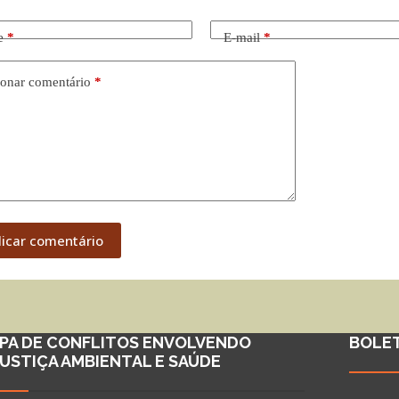
e
*
E-mail
*
onar comentário
*
licar comentário
PA DE CONFLITOS ENVOLVENDO
BOLE
JUSTIÇA AMBIENTAL E SAÚDE