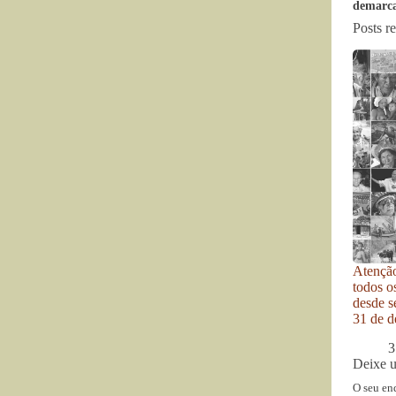
demarca
Posts r
Atenção
todos o
desde se
31 de d
3
Deixe 
O seu en