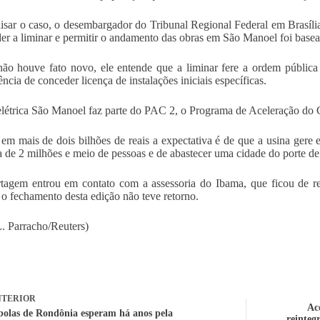
isar o caso, o desembargador do Tribunal Regional Federal em Brasíli
er a liminar e permitir o andamento das obras em São Manoel foi basea
o houve fato novo, ele entende que a liminar fere a ordem pública 
ncia de conceder licença de instalações iniciais específicas.
létrica São Manoel faz parte do PAC 2, o Programa de Aceleração do 
em mais de dois bilhões de reais a expectativa é de que a usina gere 
a de 2 milhões e meio de pessoas e de abastecer uma cidade do porte d
tagem entrou em contato com a assessoria do Ibama, que ficou de r
 o fechamento desta edição não teve retorno.
L. Parracho/Reuters)
TERIOR
Ac
olas de Rondônia esperam há anos pela
reinteg