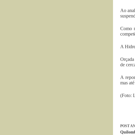
Ao anal
suspend
Como nã
competê
A Hidre
Orçada 
de cerc
A repor
mas até
(Foto: 
POST
AN
Quilomb