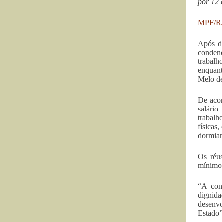
por 12 
MPF/R
Após de
condeno
trabalh
enquant
Melo de
De acor
salário
trabalh
físicas
dormiam
Os réu
mínimos
“A con
dignid
desenvo
Estado”