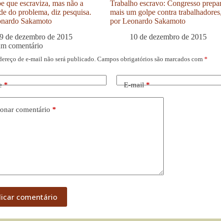
be que escraviza, mas não a
Trabalho escravo: Congresso prepa
de do problema, diz pesquisa.
mais um golpe contra trabalhadores
onardo Sakamoto
por Leonardo Sakamoto
9 de dezembro de 2015
10 de dezembro de 2015
um comentário
dereço de e-mail não será publicado.
Campos obrigatórios são marcados com
*
e
*
E-mail
*
onar comentário
*
licar comentário