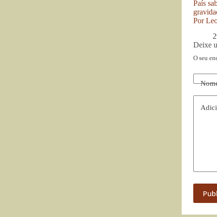
País sa
gravida
Por Le
2
Deixe 
O seu en
Nom
Adici
Pub