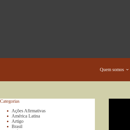
Pular
para
o
conteúdo
Quem somos
Categorias
Ações Afirmativas
América Latina
Artigo
Brasil