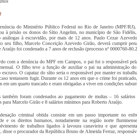
anos
J
núncia do Ministério Público Federal no Rio de Janeiro (MPF/RJ),
u à prisão os donos do Sítio Angelim, no município de São Fidélis,
o análogas à escravidão, por mais de 12 anos. Paulo Cezar Azeved
o seu filho, Marcelo Conceição Azevedo Girão, deverá cumprir pena
 Araújo foi condenado a 7 anos de reclusão (processo nº 0000760-80.
do com a denúncia do MPF em Campos, o pai foi o responsável pela 
 mensal. O filho teve a função de auxiliar o pai na administração do
o escravo. O capataz do sítio seria o responsável por manter os trabal
, caso tentassem fugir. Durante os 12 anos em que o crime foi praticad
 em um quarto trancado e eram obrigadas a viver em condições subum
s também foram condenados ao pagamento de multas – 16 salários m
 para Marcelo Girão e 8 salários mínimos para Roberto Araújo.
denação criminal obtida consiste em um passo importante no enfr
ade e os direitos humanos, notadamente na região norte fluminens
lvimento de trabalhos ligados à lavoura canavieira e que apresent
, disse o procurador da República Bruno de Almeida Ferraz, responsáve