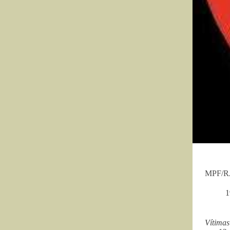
MPF/RJ:
1
Vítima