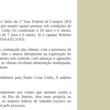
 o Juízo da 1ª Vara Federal de Campos (RJ)
 por manter quatro pessoas sob condições de
o Girão foi condenado a 10 anos e 6 meses,
 de 7 anos e 6 meses. Já o capataz Roberto
2014.4.02.5103).
contratação das vítimas, com a promessa de
 sítio e atuava diretamente na exploração do
hadores sob controle, com ameaças e agressões
o, as vítimas recebiam alimentação inadequada,
anas.
ínimos para Paulo Cezar Girão, 9 salários
entamento aos crimes que atentam contra a
e do Rio de Janeiro, área mais propícia ao
a os maiores índices de trabalho escravo no
l pelo processo.