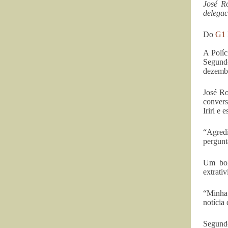
José R
delegac
Do
G1
A Políc
Segundo
dezembr
José Ro
convers
Iriri e
“Agredi
pergunt
Um bol
extrati
“Minha 
notícia
Segundo