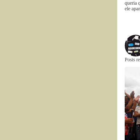
queria 
ele apa
Posts r