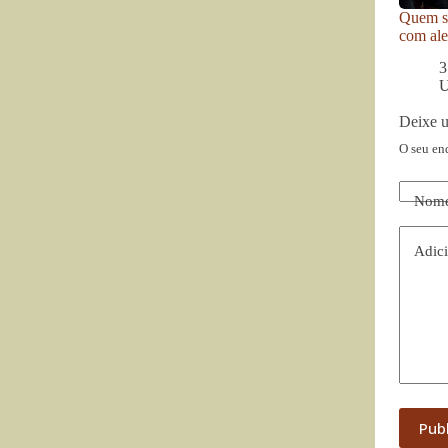
Quem se
com ale
3
U
Deixe 
O seu en
Nom
Adici
Pub