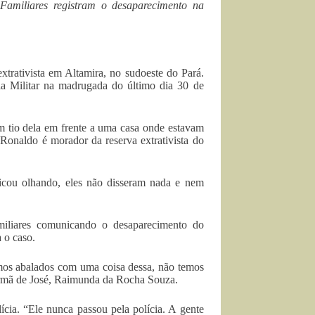
Familiares registram o desaparecimento na
xtrativista em Altamira, no sudoeste do Pará.
ia Militar na madrugada do último dia 30 de
m tio dela em frente a uma casa onde estavam
Ronaldo é morador da reserva extrativista do
icou olhando, eles não disseram nada e nem
amiliares comunicando o desaparecimento do
 o caso.
mos abalados com uma coisa dessa, não temos
 irmã de José, Raimunda da Rocha Souza.
ícia. “Ele nunca passou pela polícia. A gente