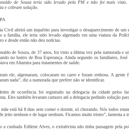
onaldo de Souza teria sido levado pela PM e não foi mais visto. 
ia e cobram solução.
PA
ia Civil abrirá um inquérito para investigar o desaparecimento de um e
 a família, ele teria sido levado algemado em uma viatura da Políc
o e desde então não deu notícias.
naldo de Souza, de 37 anos, foi visto a última vez pela namorada e u
ando no bairro de Boa Esperança. Ainda segundo os familiares, José 
 estava em Altamira para tratamentos de saúde.
ram ele, algemaram, colocaram no carro e foram embora. A gente f
aram nada”, diz a namorada que prefere não se identificar.
etim de ocorrência foi registrado na delegacia da cidade pelos f
vista. Eles também levaram cartazes até a delegacia pedindo solução para
mãe está há 8 dias sem comer e dormir, só chorando. Nós todos esta
 de jeito nenhum e de lugar nenhum. Ficamos muito tristes”, lamenta a
 a cunhada Edilene Alves, o extrativista não tinha passagem pela pol