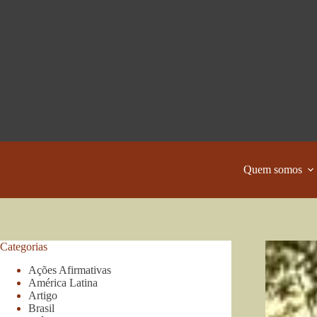
Pular
para
o
conteúdo
Quem somos
Categorias
Ações Afirmativas
América Latina
Artigo
Brasil