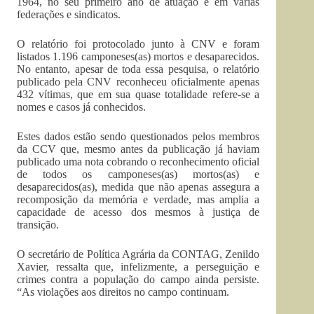
1964, no seu primeiro ano de atuação e em várias
federações e sindicatos.
O relatório foi protocolado junto à CNV e foram
listados 1.196 camponeses(as) mortos e desaparecidos.
No entanto, apesar de toda essa pesquisa, o relatório
publicado pela CNV reconheceu oficialmente apenas
432 vítimas, que em sua quase totalidade refere-se a
nomes e casos já conhecidos.
Estes dados estão sendo questionados pelos membros
da CCV que, mesmo antes da publicação já haviam
publicado uma nota cobrando o reconhecimento oficial
de todos os camponeses(as) mortos(as) e
desaparecidos(as), medida que não apenas assegura a
recomposição da memória e verdade, mas amplia a
capacidade de acesso dos mesmos à justiça de
transição.
O secretário de Política Agrária da CONTAG, Zenildo
Xavier, ressalta que, infelizmente, a perseguição e
crimes contra a população do campo ainda persiste.
“As violações aos direitos no campo continuam.