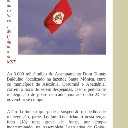
M
au
ra
Sil
va
,
da
P
ág
in
a
do
MST
As 3.000 mil famílias do Acampamento Dom Tomás
Balduíno, localizado na fazenda Santa Mônica, entre
os municípios de Alexânia, Corumbá e Abadiânia,
correm o risco de serem despejadas, caso o pedido de
reintegração de posse marcado para até o dia 24 de
novembro se cumpra.
Além da liminar que pede a suspensão do pedido de
reintegração, parte das famílias iniciaram nesta terça-
feira (18) uma greve de fome, por tempo
indeterminado, na Assembleia Legislativa de Goiás,