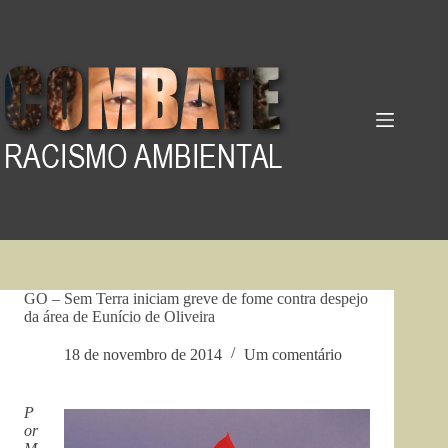
Pular
para
o
conteúdo
GO – Sem Terra iniciam greve de fome contra despejo
da área de Eunício de Oliveira
18 de novembro de 2014
Um comentário
P
or