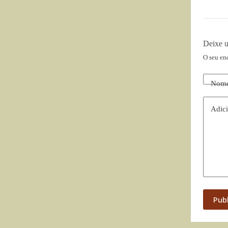
Deixe 
O seu en
Nom
Adici
Pub