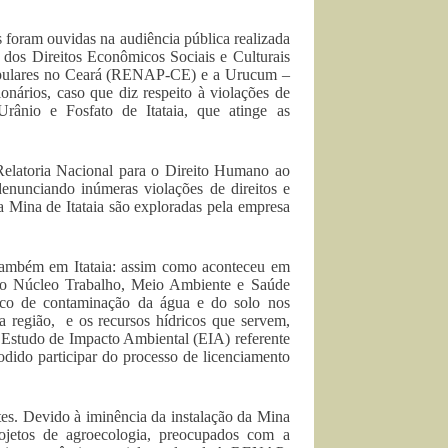
s foram ouvidas na audiência pública realizada
dos Direitos Econômicos Sociais e Culturais
opulares no Ceará (RENAP-CE) e a Urucum –
nários, caso que diz respeito à violações de
rânio e Fosfato de Itataia, que atinge as
Relatoria Nacional para o Direito Humano ao
nunciando inúmeras violações de direitos e
a Mina de Itataia são exploradas pela empresa
também em Itataia: assim como aconteceu em
pelo Núcleo Trabalho, Meio Ambiente e Saúde
sco de contaminação da água e do solo nos
 da região, e os recursos hídricos que servem,
 Estudo de Impacto Ambiental (EIA) referente
odido participar do processo de licenciamento
es. Devido à iminência da instalação da Mina
ojetos de agroecologia, preocupados com a