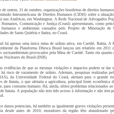
e de ontem, 31 de outubro, organizações brasileiras de direitos humano
missão Interamericana de Direitos Humanos (CIDH) sobre a situação 
a) nas Américas, em Washington. A Rede Nacional de Advogados P
s Humanos, Comunicação e Justiça (Ceará) apresentaram, como peticio
os humanos e ambientais causados pelo Projeto de Mineração de U
ades de Santa Quitéria e Itatira, no Ceará.
il há apenas uma única mina de urânio ativa, em Caetité, Bahia. A 
biente da Plataforma Dhesca Brasil lançou um relatório em 2011 de
s socioambientais provocados pela Mina de Caetité. Tanto ela quanto 
ias Nucleares do Brasil (INB).
as evidências de que as mesmas violações e impactos podem se dar 
, há risco de vazamento de urânio. Ademais, pesquisas realizadas 
S), da Universidade Federal do Ceará, alertam para o grande ri
es de Itataia, o que afetaria a agricultura, principal fonte econômica
ve, para consumo humano. Há, ainda, sérios problemas relacionados ao
de Itataia. A população não tem tido acesso à informação e não tem p
al.
s danos potenciais, há também as igualmente graves violações present
taia desde antes de 2010, moradores da região têm abandonado pr