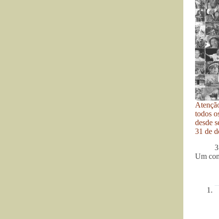
Atenção
todos o
desde se
31 de d
3
Um com