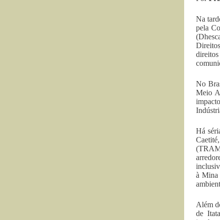
Na tard
pela Co
(Dhesc
Direito
direit
comunid
No Bras
Meio Am
impacto
Indústr
Há séri
Caetité
(TRAMA
arredor
inclusi
à Mina 
ambient
Além do
de Ita