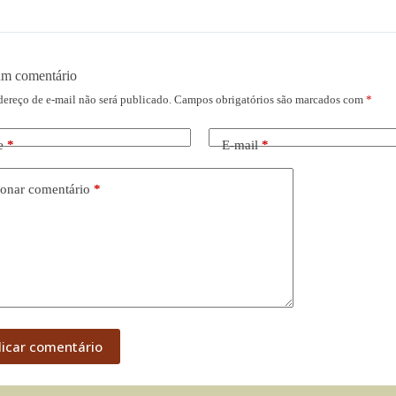
um comentário
dereço de e-mail não será publicado.
Campos obrigatórios são marcados com
*
e
*
E-mail
*
onar comentário
*
licar comentário