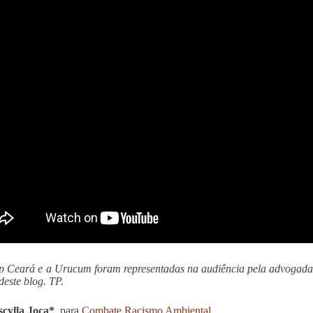
 Ceará e a Urucum foram representadas na audiência pela advogada P
deste blog. TP.
scylla Joca*
, para
Combate Racismo Ambiental