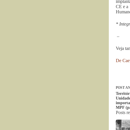
implant
CE e a 
Humanos
* Inte
–
Veja t
De Caet
POST
AN
Territó
Unidade
importa
MPF (pa
Posts r