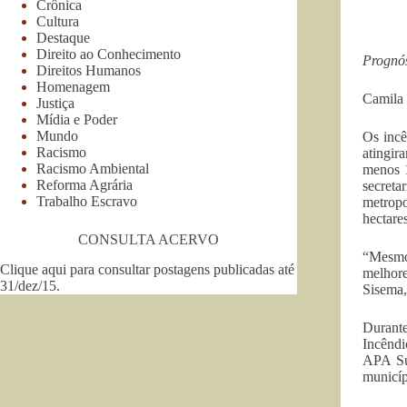
Crônica
Cultura
Destaque
Direito ao Conhecimento
Prognós
Direitos Humanos
Homenagem
Camila
Justiça
Mídia e Poder
Mundo
Os incê
Racismo
atingir
Racismo Ambiental
menos 1
Reforma Agrária
secret
Trabalho Escravo
metropo
hectare
CONSULTA ACERVO
“Mesmo
Clique aqui para consultar postagens publicadas até
melhore
31/dez/15
.
Sisema,
Durant
Incêndi
APA Sul
municíp