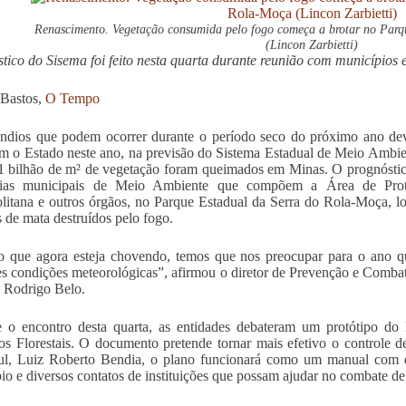
Renascimento. Vegetação consumida pelo fogo começa a brotar no Par
(Lincon Zarbietti)
tico do Sisema foi feito nesta quarta durante reunião com municípios 
 Bastos,
O Tempo
ndios que podem ocorrer durante o período seco do próximo ano dev
am o Estado neste ano, na previsão do Sistema Estadual de Meio Ambie
 bilhão de m² de vegetação foram queimados em Minas. O prognóstico 
arias municipais de Meio Ambiente que compõem a Área de Pro
litana e outros órgãos, no Parque Estadual da Serra do Rola-Moça, 
s de mata destruídos pelo fogo.
 que agora esteja chovendo, temos que nos preocupar para o ano q
s condições meteorológicas”, afirmou o diretor de Prevenção e Combate
 Rodrigo Belo.
e o encontro desta quarta, as entidades debateram um protótipo d
os Florestais. O documento pretende tornar mais efetivo o controle
, Luiz Roberto Bendia, o plano funcionará como um manual com det
io e diversos contatos de instituições que possam ajudar no combate de