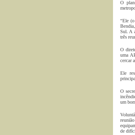
O plan
metropo
“Ele (o
Bendia,
Sul. A 
três re
O diret
uma APA
cercar 
Ele re
princip
O secre
incêndi
um bom 
Voluntá
reuniã
equipam
de difíc