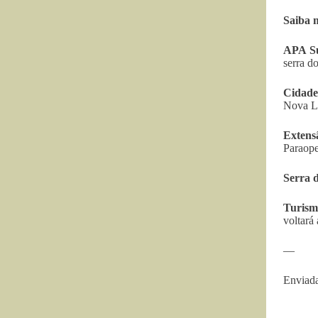
Saiba 
APA S
serra d
Cidade
Nova Li
Extens
Paraope
Serra 
Turism
voltará
—
Enviada