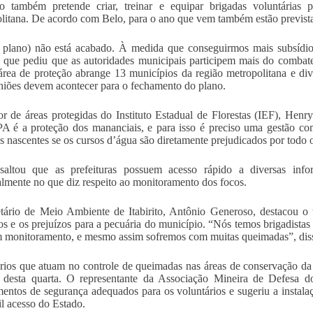
o também pretende criar, treinar e equipar brigadas voluntárias 
litana. De acordo com Belo, para o ano que vem também estão previstas
 plano) não está acabado. À medida que conseguirmos mais subsídios
 que pediu que as autoridades municipais participem mais do combate
área de proteção abrange 13 municípios da região metropolitana e d
uniões devem acontecer para o fechamento do plano.
or de áreas protegidas do Instituto Estadual de Florestas (IEF), Henr
 é a proteção dos mananciais, e para isso é preciso uma gestão co
as nascentes se os cursos d’água são diretamente prejudicados por todo 
ssaltou que as prefeituras possuem acesso rápido a diversas info
almente no que diz respeito ao monitoramento dos focos.
tário de Meio Ambiente de Itabirito, Antônio Generoso, destacou o
os e os prejuízos para a pecuária do município. “Nós temos brigadista
monitoramento, e mesmo assim sofremos com muitas queimadas”, dis
rios que atuam no controle de queimadas nas áreas de conservação da
o desta quarta. O representante da Associação Mineira de Defesa 
entos de segurança adequados para os voluntários e sugeriu a instala
il acesso do Estado.