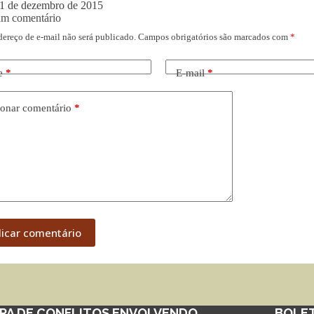
1 de dezembro de 2015
um comentário
dereço de e-mail não será publicado.
Campos obrigatórios são marcados com
*
e
*
E-mail
*
onar comentário
*
licar comentário
PA DE CONFLITOS ENVOLVENDO
BOLE