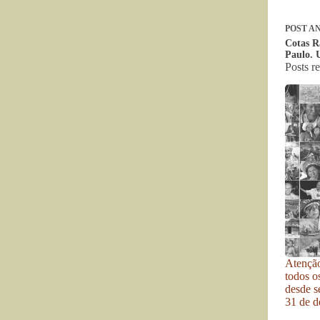
POST
AN
Cotas R
Paulo. 
Posts r
Atenção
todos o
desde se
31 de d