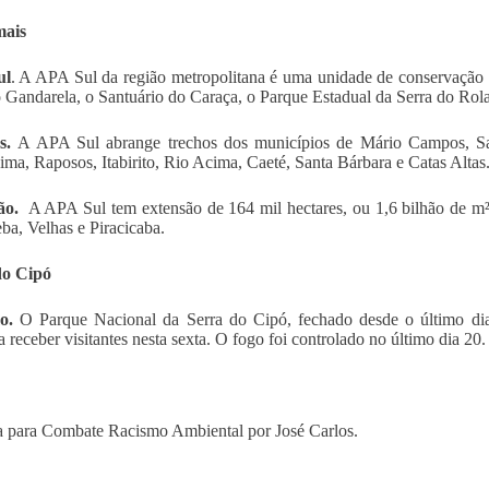
mais
ul
.
A APA Sul da região metropolitana é uma unidade de conservação d
o Gandarela, o Santuário do Caraça, o Parque Estadual da Serra do Ro
s.
A APA Sul abrange trechos dos municípios de Mário Campos, Sar
ma, Raposos, Itabirito, Rio Acima, Caeté, Santa Bárbara e Catas Altas
ão.
A APA Sul tem extensão de 164 mil hectares, ou 1,6 bilhão de m²,
ba, Velhas e Piracicaba.
do Cipó
o.
O Parque Nacional da Serra do Cipó, fechado desde o último dia 
 a receber visitantes nesta sexta. O fogo foi controlado no último dia 20
 para Combate Racismo Ambiental por José Carlos.