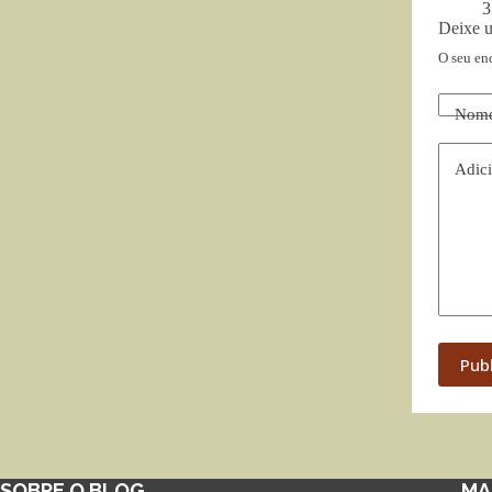
3
Deixe 
O seu en
Nom
Adici
Pub
SOBRE O BLOG
MA