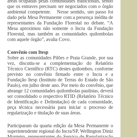
áreas ocupadas pelas comunidades tradicionais, sendo
que os entraves precisam ser negociados com o órgão
ambiental competente. Nesse sentido, um passo foi
dado pela Mesa Permanente com a presença inédita de
representantes da Fundação Florestal no debate. “A
Mesa aproximou não somente o Incra da Fundação
Florestal, mas também as comunidades quilombolas
com aquele órgão”, avalia Covo.
Convênio com Itesp
Sobre as comunidades Pilões e Praia Grande, por sua
vez, discutiu-se a complementação do Relatório
Técnico Científico (RTC) destes quilombos, conforme
previsto no convênio firmado entre o Incra e a
Fundação Itesp (Instituto de Terras do Estado de São
Paulo), em julho deste ano. Por meio do convênio, que
abrange 12 comunidades quilombolas paulistas, deverá
ser consolidado o respectivo RTID (Relatório Técnico
de Identificação e Delimitação) de cada comunidade,
peça técnica necessária para iniciar o processo de
regularização e titulação de suas áreas.
Participaram da quarta edição da Mesa Permanente o
superintendente regional do Incra/SP, Wellington Diniz
Monteiro, representantes do Serviço de Regularização