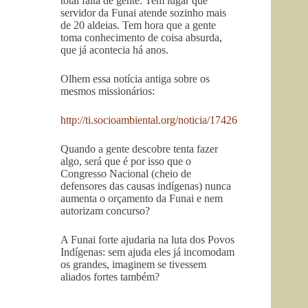
total falta de gente. Tem lugar que
servidor da Funai atende sozinho mais
de 20 aldeias. Tem hora que a gente
toma conhecimento de coisa absurda,
que já acontecia há anos.
Olhem essa notícia antiga sobre os
mesmos missionários:
http://ti.socioambiental.org/noticia/17426
Quando a gente descobre tenta fazer
algo, será que é por isso que o
Congresso Nacional (cheio de
defensores das causas indígenas) nunca
aumenta o orçamento da Funai e nem
autorizam concurso?
A Funai forte ajudaria na luta dos Povos
Indígenas: sem ajuda eles já incomodam
os grandes, imaginem se tivessem
aliados fortes também?