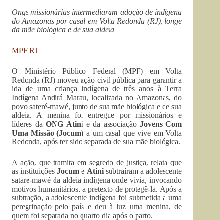
Ongs missionárias intermediaram adoção de indígena
do Amazonas por casal em Volta Redonda (RJ), longe
da mãe biológica e de sua aldeia
MPF RJ
O Ministério Público Federal (MPF) em Volta
Redonda (RJ) moveu ação civil pública para garantir a
ida de uma criança indígena de três anos à Terra
Indígena Andirá Marau, localizada no Amazonas, do
povo sateré-mawé, junto de sua mãe biológica e de sua
aldeia. A menina foi entregue por missionários e
líderes da
ONG Atini
e da associação
Jovens Com
Uma Missão (Jocum)
a um casal que vive em Volta
Redonda, após ter sido separada de sua mãe biológica.
A ação, que tramita em segredo de justiça, relata que
as instituições
Jocum
e
Atini
subtraíram a adolescente
sataré-mawé da aldeia indígena onde vivia, invocando
motivos humanitários, a pretexto de protegê-la. Após a
subtração, a adolescente indígena foi submetida a uma
peregrinação pelo país e deu à luz uma menina, de
quem foi separada no quarto dia após o parto.