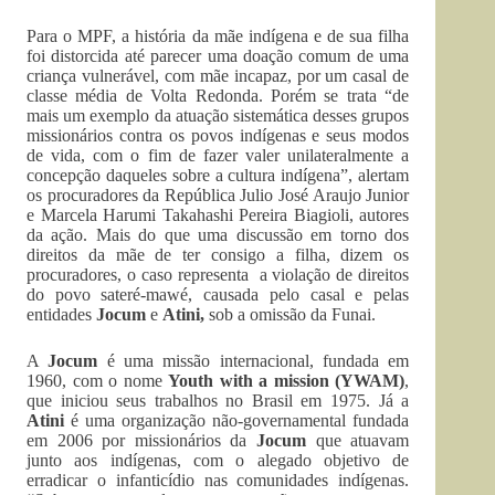
Para o MPF, a história da mãe indígena e de sua filha
foi distorcida até parecer uma doação comum de uma
criança vulnerável, com mãe incapaz, por um casal de
classe média de Volta Redonda. Porém se trata “de
mais um exemplo da atuação sistemática desses grupos
missionários contra os povos indígenas e seus modos
de vida, com o fim de fazer valer unilateralmente a
concepção daqueles sobre a cultura indígena”, alertam
os procuradores da República Julio José Araujo Junior
e Marcela Harumi Takahashi Pereira Biagioli, autores
da ação. Mais do que uma discussão em torno dos
direitos da mãe de ter consigo a filha, dizem os
procuradores, o caso representa a violação de direitos
do povo sateré-mawé, causada pelo casal e pelas
entidades
Jocum
e
Atini,
sob a omissão da Funai.
A
Jocum
é uma missão internacional, fundada em
1960, com o nome
Youth with a mission (YWAM)
,
que iniciou seus trabalhos no Brasil em 1975. Já a
Atini
é uma organização não-governamental fundada
em 2006 por missionários da
Jocum
que atuavam
junto aos indígenas, com o alegado objetivo de
erradicar o infanticídio nas comunidades indígenas.