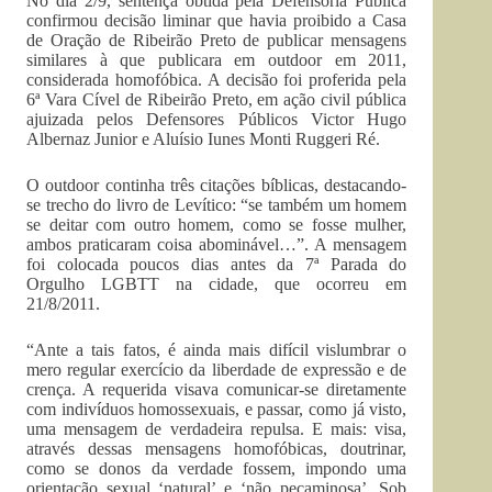
No dia 2/9, sentença obtida pela Defensoria Pública
confirmou decisão liminar que havia proibido a Casa
de Oração de Ribeirão Preto de publicar mensagens
similares à que publicara em outdoor em 2011,
considerada homofóbica. A decisão foi proferida pela
6ª Vara Cível de Ribeirão Preto, em ação civil pública
ajuizada pelos Defensores Públicos Victor Hugo
Albernaz Junior e Aluísio Iunes Monti Ruggeri Ré.
O outdoor continha três citações bíblicas, destacando-
se trecho do livro de Levítico: “se também um homem
se deitar com outro homem, como se fosse mulher,
ambos praticaram coisa abominável…”. A mensagem
foi colocada poucos dias antes da 7ª Parada do
Orgulho LGBTT na cidade, que ocorreu em
21/8/2011.
“Ante a tais fatos, é ainda mais difícil vislumbrar o
mero regular exercício da liberdade de expressão e de
crença. A requerida visava comunicar-se diretamente
com indivíduos homossexuais, e passar, como já visto,
uma mensagem de verdadeira repulsa. E mais: visa,
através dessas mensagens homofóbicas, doutrinar,
como se donos da verdade fossem, impondo uma
orientação sexual ‘natural’ e ‘não pecaminosa’. Sob