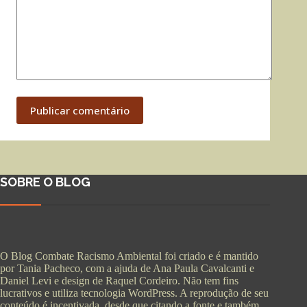
Publicar comentário
SOBRE O BLOG
O Blog Combate Racismo Ambiental foi criado e é mantido
por Tania Pacheco, com a ajuda de Ana Paula Cavalcanti e
Daniel Levi e design de Raquel Cordeiro. Não tem fins
lucrativos e utiliza tecnologia WordPress. A reprodução de seu
conteúdo é incentivada, desde que citando a fonte e também