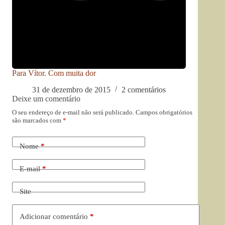
Para Vítor. Com muita dor
31 de dezembro de 2015
2 comentários
Deixe um comentário
O seu endereço de e-mail não será publicado.
Campos obrigatórios
são marcados com
*
Nome
*
E-mail
*
Site
Adicionar comentário
*