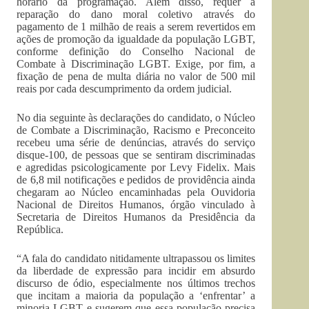
horário da programação. Além disso, requer a
reparação do dano moral coletivo através do
pagamento de 1 milhão de reais a serem revertidos em
ações de promoção da igualdade da população LGBT,
conforme definição do Conselho Nacional de
Combate à Discriminação LGBT. Exige, por fim, a
fixação de pena de multa diária no valor de 500 mil
reais por cada descumprimento da ordem judicial.
No dia seguinte às declarações do candidato, o Núcleo
de Combate a Discriminação, Racismo e Preconceito
recebeu uma série de denúncias, através do serviço
disque-100, de pessoas que se sentiram discriminadas
e agredidas psicologicamente por Levy Fidelix. Mais
de 6,8 mil notificações e pedidos de providência ainda
chegaram ao Núcleo encaminhadas pela Ouvidoria
Nacional de Direitos Humanos, órgão vinculado à
Secretaria de Direitos Humanos da Presidência da
República.
“A fala do candidato nitidamente ultrapassou os limites
da liberdade de expressão para incidir em absurdo
discurso de ódio, especialmente nos últimos trechos
que incitam a maioria da população a ‘enfrentar’ a
minoria LGBT e sugerem que essa população precisa