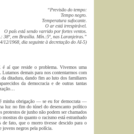
“Previsão do tempo:
Tempo negro.
Temperatura sufocante.
O ar está irrespirável.
O país está sendo varrido por fortes ventos.
: 38º, em Brasília. Mín.:5º, nas Laranjeiras.”
14/12/1968, dia seguinte à decretação do AI-5)
 é aí que reside o problema. Vivemos uma
el. Lutamos demais para nos contentarmos com
da ditadura, dando fim ao luto dos familiares
aparecidos da democracia e de outras tantas
tização…
 é minha obrigação — se eu for democrata —
ma luz no fim do túnel do desencanto político
os protestos de junho não podem ser chamados
 mostras do quanto o racismo está estranhado
 de fato, que o morro tivesse descido para o
e jovens negros pela polícia.