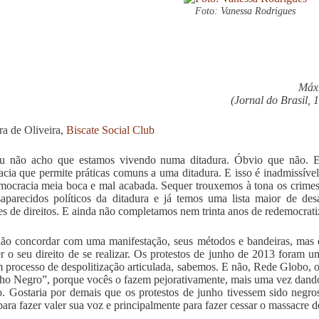
Foto: Vanessa Rodrigues
Máx.
(Jornal do Brasil, 
ra de Oliveira,
Biscate Social Club
u não acho que estamos vivendo numa ditadura. Óbvio que não. E
cia que permite práticas comuns a uma ditadura. E isso é inadmissív
mocracia meia boca e mal acabada. Sequer trouxemos à tona os crimes 
aparecidos políticos da ditadura e já temos uma lista maior de des
es de direitos. E ainda não completamos nem trinta anos de redemocra
ão concordar com uma manifestação, seus métodos e bandeiras, mas
r o seu direito de se realizar. Os protestos de junho de 2013 foram u
 processo de despolitização articulada, sabemos. E não, Rede Globo, 
ho Negro”, porque vocês o fazem pejorativamente, mais uma vez dando
. Gostaria por demais que os protestos de junho tivessem sido negros
 para fazer valer sua voz e principalmente para fazer cessar o massacre d