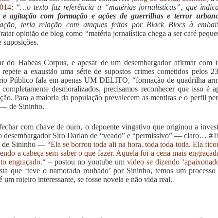
2014
: “
…o texto faz referência a “matérias jornalísticas”, que indic
co e agitação com formação e ações de guerrilhas e terror urb
igação, teria relação com ataques feitos por Black Blocs à emba
ratar opinião de blog como “matéria jornalística chega a ser café pequ
e suposições.
ar do Habeas Corpus, e apesar de um desembargador afirmar com to
repete a exaustão uma série de supostos crimes cometidos pelos 23
rio Público fala em apenas UM DELITO, “formação de quadrilha arma
 completamente desmoralizados, precisamos reconhecer que isso é a
ção. Para a maioria da população prevalecem as mentiras e o perfil peri
 — de Sininho.
fechar com chave de ouro, o depoente vingativo que originou a inve
 desembargador Siro Darlan de “veado” e “permissivo” — claro… #Tu
o de Sininho — “
Ela se borrou toda ali na hora. toda toda toda. Ela fic
tendo a cabeça sem saber o que fazer. Aquela foi a cena mais engraçada
to engraçado.
“ – postou no youtube um
vídeo se dizendo ‘apaixonado
ista que ‘teve o namorado roubado’ por Sininho, temos um processo
é um roteiro interessante, se fosse novela e não vida real.