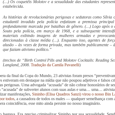
(…) Os coquetéis Molotov e a sexualidade das estudantes represe
estabelecida.
As histórias de revolucionárias perigosas e sedutoras como Sílvia 
estudantil invadido pela polícia enfatizam a premissa principa
profundamente marcada por batalhas de gênero. (…) Logo após o a
Souto pela polícia, em março de 1968, e a subsequente intensifi
materiais exibindo imagens de mulheres armadas e provocan
direcionadas à classe média (…). Enquanto isso, agentes de forç
alusão – às vezes de forma privada, mas também publicamente – à
que faziam ativismo político.”
(trechos de “
Birth Control Pills and Molotov Cocktails: Reading Se
Langland, 2008.
Tradução da Camila Pavanelli
)
era da final da Copa do Mundo, 23 ativistas foram presos “preventivame
s estiveram em destaque na mídia que não poupou adjetivos e falsos c
stas perigosas. Uma advogada “acusada” de não cobrar honorários de seu
ia “acusada” de subverter alunos com suas aulas e uma… uma… ativista.
lizar manifestações,
Sininho (Elisa Quadros Sanzi) virou o nosso Bin Lad
por todos
, a causadora de todos os males — qualquer semelhança com a
era coincidência, esse mito ainda persiste no nosso imaginário.
 bastava. Era preciso criminalizar Sininho por sua sexualidade. Sendo