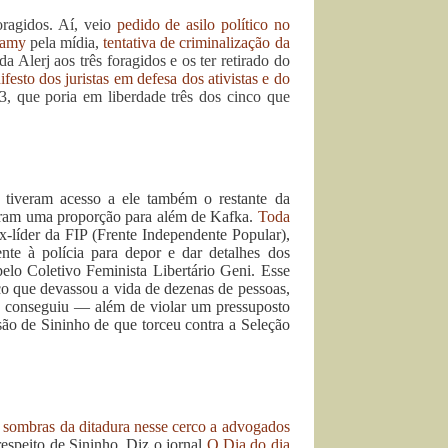
oragidos. Aí, veio
pedido de asilo político no
Samy
pela mídia,
tentativa de criminalização da
da Alerj aos três foragidos e os ter retirado do
festo dos juristas em defesa dos ativistas e do
que poria em liberdade três dos cinco que
 tiveram acesso a ele também o restante da
aram uma proporção para além de Kafka.
Toda
x-líder da FIP (Frente Independente Popular),
te à polícia para depor e dar detalhes dos
elo Coletivo Feminista Libertário Geni. Esse
o que devassou a vida de dezenas de pessoas,
 que conseguiu — além de violar um pressuposto
ão de Sininho de que torceu contra a Seleção
sombras da ditadura nesse cerco a advogados
 respeito de Sininho. Diz o jornal
O Dia do dia