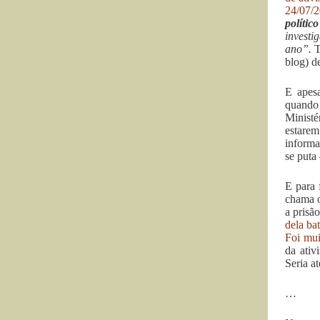
24/07/
políti
invest
ano”.
T
blog) d
E apes
quando 
Ministé
estarem
informa
se puta
E para 
chama o
a prisã
dela ba
Foi mui
da ativ
Seria at
…