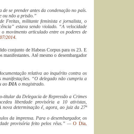
ca de se prender antes da condenação no país.
e ou não a prisão.”
reitas, militante feminista e jornalista, o
ência” estava sendo violado. “A velocidade
a o movimento articulado entre os poderes de
/07/2014
.
dido conjunto de Habeas Corpus para os 23. E
r os manifestantes. Até mesmo o desembargador
cumentação relativa ao inquérito contra os
nas manifestações. “O delegado não cumpriu a
ou ao
DIA
o magistrado.
do-titular da Delegacia de Repressão a Crimes
edeu liberdade provisória a 10 ativistas,
 nova determinação é, agora, ao juiz da 27ª
ículos da imprensa. Para o desembargador, os
dade provisória feito pelos réus.” —
O Dia,