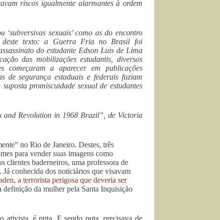
ntavam riscos igualmente alarmantes à ordem
ou ‘subversivas sexuais’ como as do encontro
l deste texto: a Guerra Fria no Brasil foi
ssassinato do estudante Edson Luis de Lima
cação das mobilizações estudantis, diversos
tes começaram a aparecer em publicações
as de segurança estaduais e federais faziam
 suposta promiscuidade sexual de estudantes
x and Revolution in 1968 Brazil
”, de Victoria
nte” no Rio de Janeiro. Destes, três
rimes para vender suas imagens como
s clientes baderneiros, uma professora de
 Já conhecida dos noticiários que visavam
en, a terrorista perigosa que deveria ser
 definição da mulher pela Santa Inquisição
 ativista, é puta. E sendo puta, precisava de