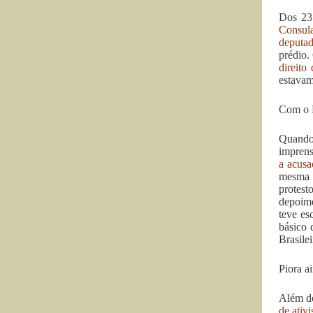
Dos 23 
Consul
deputad
prédio.
direito
estavam
Com o H
Quando 
imprens
a acus
mesma o
protest
depoime
teve es
básico 
Brasile
Piora a
Além do
de ativi