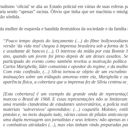
rnalismo ‘oficial’ se alia ao Estado policial em várias de suas esferas 
aria sendo “apenas” racista. Óbvio que tinha que ser machista e misó
 tão sórdida.
da mulher de esquerda e bandida destruidora da sociedade e da família
“Pouco tempo depois do lançamento (…) do filme hollywoodiano
versão ‘da vida real’ chegou à imprensa brasileira sob a forma de Sí
e assaltante de bancos (…). O interesse da mídia por esta Bonnie
ano, quando um jovem foi preso depois de um desses assaltos. Se
participado do evento como também revelou a motivação política 
Carlos Marighella, líder comunista e opositor do regime, e da mulhe
Com esta confissão, (…) Sílvia tornou-se objeto de um escrutínio
insinuações sobre um triângulo amoroso entre ela, Marighella e ou
aparência física, a cobertura que a imprensa fez de Sílvia centrou-
[Esta cobertura] é um exemplo da grande onda de representaçõe
marcou o Brasil de 1968. E essas representações não se limitavam
uma reunião clandestina de estudantes universitários, a polícia rea
materiais ‘subversivos’ apreendidos: (…) coquetéis Molotov, estil
pistolas e, no meio daquilo tudo, várias caixas de pílulas anticoncep
uma dupla mensagem aos jornalistas e seus leitores: não apenas as 
e combativas atividades (…), mas elas tinham vindo preparadas para