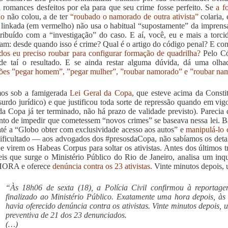
u romances desfeitos por ela para que seu crime fosse perfeito. Se
a f
do
não colou, a de ter
“roubado o namorado de outra ativista”
colaria, 
 linkada (em vermelho) não usa o habitual “supostamente” da impren
tribuído com a “investigação” do caso. E aí, você, eu e mais a torc
am: desde quando isso é crime? Qual é o artigo do código penal? E c
os eu preciso roubar para configurar formação de quadrilha?
Pelo Có
ade taí o resultado. E se ainda restar alguma dúvida, dá uma olh
ões ”pegar homem”, ”pegar mulher”, ”roubar namorado” e ”roubar na
mos sob a famigerada
Lei Geral da Copa
, que esteve acima da Consti
surdo jurídico) e que justificou toda sorte de repressão quando em vi
da Copa já ter terminado, não há prazo de validade previsto). Parecia 
to de impedir que cometessem “novos crimes” se baseava nessa lei. Ba
 até a “Globo obter com exclusividade acesso aos autos” e
manipulá-lo
ficultado — aos advogados dos #presosdaCopa, não sabíamos os detalh
 e virem os Habeas Corpus para soltar os ativistas. Antes dos últimos t
 eis que surge o Ministério Público do Rio de Janeiro, analisa um in
ORA e oferece
denúncia contra os 23 ativistas
. Vinte minutos depois,
“Às 18h06 de sexta (18), a Polícia Civil confirmou à reporta
finalizado ao Ministério Público. Exatamente uma hora depois, à
havia oferecido denúncia contra os ativistas. Vinte minutos depois,
preventiva de 21 dos 23 denunciados.
(…)