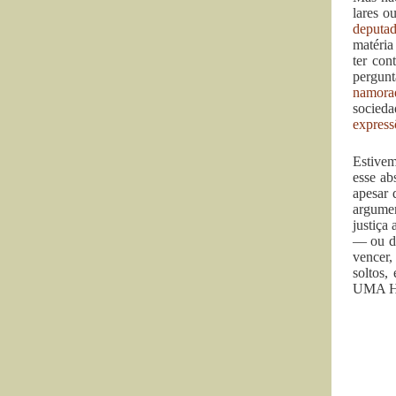
lares o
deputa
matéria
ter con
pergunt
namorad
socied
express
Estive
esse ab
apesar 
argumen
justiça
— ou di
vencer,
soltos,
UMA H