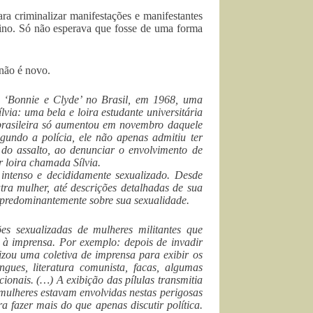
para criminalizar manifestações e manifestantes
gino. Só não esperava que fosse de uma forma
 não é novo.
 ‘Bonnie e Clyde’ no Brasil, em 1968, uma
lvia: uma bela e loira estudante universitária
 brasileira só aumentou em novembro daquele
gundo a polícia, ele não apenas admitiu ter
do assalto, ao denunciar o envolvimento de
r loira chamada Sílvia.
 intenso e decididamente sexualizado. Desde
tra mulher, até descrições detalhadas de sua
se predominantemente sobre sua sexualidade.
s sexualizadas de mulheres militantes que
 à imprensa. Por exemplo: depois de invadir
lizou uma coletiva de imprensa para exibir os
ingues, literatura comunista, facas, algumas
cionais. (…) A exibição das pílulas transmitia
mulheres estavam envolvidas nestas perigosas
 fazer mais do que apenas discutir política.