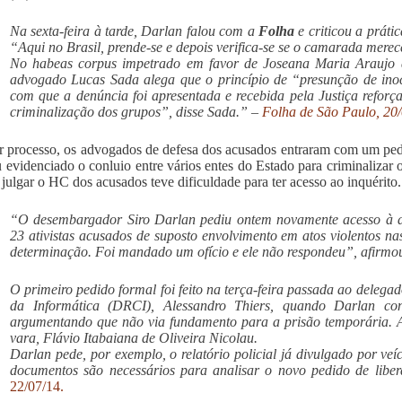
Na sexta-feira à tarde, Darlan falou com a
Folha
e criticou a práti
“Aqui no Brasil, prende-se e depois verifica-se se o camarada merec
No habeas corpus impetrado em favor de Joseana Maria Araujo de F
advogado Lucas Sada alega que o princípio de “presunção de inoc
com que a denúncia foi apresentada e recebida pela Justiça reforç
criminalização dos grupos”, disse Sada.” –
Folha de São Paulo, 20
r processo, os advogados de defesa dos acusados entraram com um pe
ou evidenciado o conluio entre vários entes do Estado para criminaliza
a julgar o HC dos acusados teve dificuldade para ter acesso ao inquérito.
“O desembargador Siro Darlan pediu ontem novamente acesso à do
23 ativistas acusados de suposto envolvimento em atos violentos 
determinação. Foi mandado um ofício e ele não respondeu”, afirm
O primeiro pedido formal foi feito na terça-feira passada ao delega
da Informática (DRCI), Alessandro Thiers, quando Darlan conc
argumentando que não via fundamento para a prisão temporária. A
vara, Flávio Itabaiana de Oliveira Nicolau.
Darlan pede, por exemplo, o relatório policial já divulgado por ve
documentos são necessários para analisar o novo pedido de liber
22/07/14.