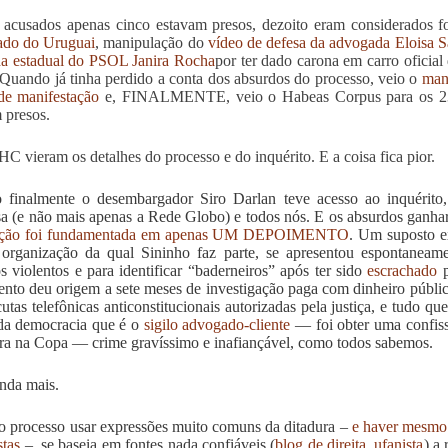
acusados apenas cinco estavam presos, dezoito eram considerados f
ado do Uruguai
, manipulação do
vídeo de defesa da advogada Eloisa 
a estadual do PSOL Janira Rocha
por ter dado carona em carro oficial 
 Quando já tinha perdido a conta dos absurdos do processo, veio o
mani
 de manifestação
e, FINALMENTE, veio o Habeas Corpus para os 23, 
 presos.
C vieram os detalhes do processo e do inquérito. E a coisa fica pior.
finalmente o desembargador Siro Darlan teve acesso ao inquérito,
a (e não mais apenas a Rede Globo) e todos nós. E os absurdos ganh
ação foi fundamentada em apenas UM DEPOIMENTO
. Um suposto e
rganização da qual Sininho faz parte, se apresentou espontaneamen
os violentos e para identificar “baderneiros” após ter sido
escrachado
p
nto deu origem a sete meses de investigação paga com dinheiro públic
cutas telefônicas anticonstitucionais autorizadas pela justiça, e tudo
da democracia que é o
sigilo advogado-cliente
— foi obter uma confiss
ira na Copa — crime gravíssimo e inafiançável, como todos sabemos.
inda mais.
 processo usar expressões muito comuns da ditadura –
e haver mesmo 
stas
–, se baseia em fontes nada confiáveis (
blog de direita, ufanista
) a