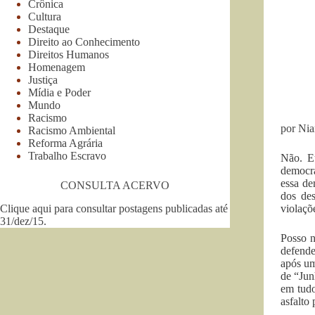
Crônica
Cultura
Destaque
Direito ao Conhecimento
Direitos Humanos
Homenagem
Justiça
Mídia e Poder
Mundo
Racismo
por Nia
Racismo Ambiental
Reforma Agrária
Trabalho Escravo
Não. E
democra
essa de
CONSULTA ACERVO
dos des
Clique aqui para consultar postagens publicadas até
violaçõ
31/dez/15
.
Posso n
defende
após um
de “Jun
em tudo
asfalto