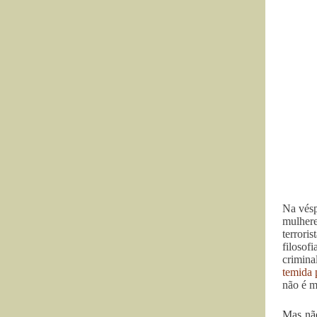
Na vésp
mulhere
terrori
filosof
crimina
temida 
não é m
Mas não