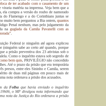
ofoca de ter acabado com o casamento de um
e viraria matéria na imprensa. Veja bem que a
sa, ela compra a versão do roubo de namorado
ida do Flamengo e a do Corinthians juntas se
omo muito bem perguntou a Bia ontem,
quantos
digo Penal nenhum, mas pelo julgamento da
ada na
guglada da Camila Pavanelli com as
morada”
.
tuição Federal (e ninguém até agora explicou
gor (ninguém sabe ao certo até quando, porque
que a prisão preventiva dos 23 ativistas sob o
lela. Como o inquérito estava sob segredo de
 como bem quis
, PRIVILÉGIO não concedido
es. Até o prazo da prisão que era temporária
rês presos, entre eles Sininho e Camila, serem
quérito de duas mil páginas em pouco mais de
 uma nota ordenava a prisão dos acusados.
gem da
Folha
que havia enviado o inquérito
s 19h06, o MP divulgou nota informando que
 uma nota da Justiça do Rio ordenava a prisão