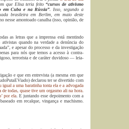
am que Elisa teria feito
“cursos de ativismo
ano em Cuba e na Rússia”
. Isso, segundo a
ixada brasileira em Berlim, em maio deste
eno nesse amontoado canalha (isso, opinião, de
das as letras que a imprensa está mentindo
 ativistas quando na verdade a denúncia do
da”, e apesar do processo e da investigação
penas para nós que temos a acesso à contra-
goso, terrorista e de caráter duvidoso — leia-
stigação e que em entrevista (a mesma em que
doPutaEViado) declarou ter se divertido com
ou igual a uma baratinha tonta ela e a advogada
 de todas, quase tive um orgasmo ali na hora.
’ por ela
. E juntando esse depoimento com a
 baseado em recalque, vingança e machismo.