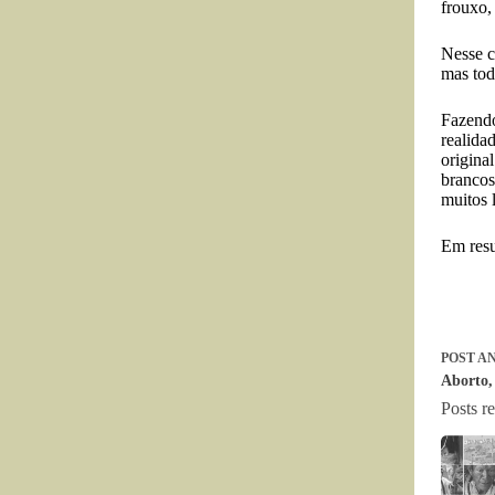
frouxo,
Nesse c
mas tod
Fazendo
realida
origina
brancos
muitos 
Em resu
POST
AN
Aborto,
Posts r