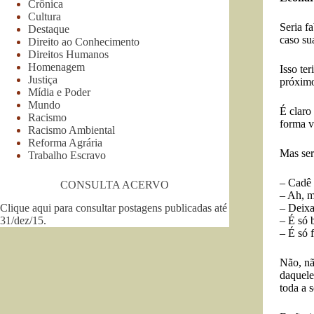
Crônica
Cultura
Seria f
Destaque
caso su
Direito ao Conhecimento
Direitos Humanos
Homenagem
Isso te
Justiça
próximo
Mídia e Poder
Mundo
É claro
Racismo
forma v
Racismo Ambiental
Reforma Agrária
Mas ser
Trabalho Escravo
– Cadê 
CONSULTA ACERVO
– Ah, m
Clique aqui para consultar postagens publicadas até
– Deixa
31/dez/15
.
– É só 
– É só 
Não, nã
daquele
toda a 