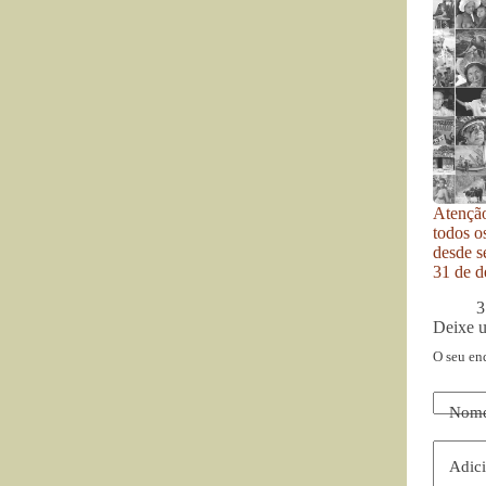
Atenção
todos o
desde se
31 de d
3
Deixe 
O seu en
Nom
Adici