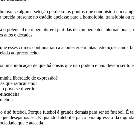
abuloso se alguma seleção perdesse os pontos que conquistou em cam
a torcida presente no estádio apelasse para a homofobia, transfobia ou r
ria o potencial de repercutir em partidas de campeonatos internacionais,
s anos e décadas.
 que esses crimes continuariam a acontecer e muitas federações ainda f
elada ao preconceito.
ia uma indicação de que há coisas que não podem e não devem ser tole
minha liberdade de expressão?
as que radicalismo!
 o povo se divertir.
brincadeira.
futebol.
o é só futebol. Porque futebol é grande demais para ser só futebol. É 
 que desejamos ser. E quando futebol é palco para agressão da digni
sociedade que é atacada.