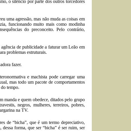
o, o silêncio por parte dos outros torcedores
freu uma agressão, mas não muda as coisas em
azia, funcionando muito mais como modinha
sequências do preconceito. Pelo contrário,
a
agência de publicidade a faturar um Leão em
ara problemas estruturais.
adora fazer.
eronormativa e machista pode carregar uma
sexual, mas todo um pacote de comportamentos
 do tempo.
uem manda e quem obedece, ditados pelo grupo
vestis, negros, mulheres, terreiros, pobres,
margarina na TV.
es de “bicha”, que é um termo depreciativo,
 dessa forma, que ser “bicha” é ser ruim, ser