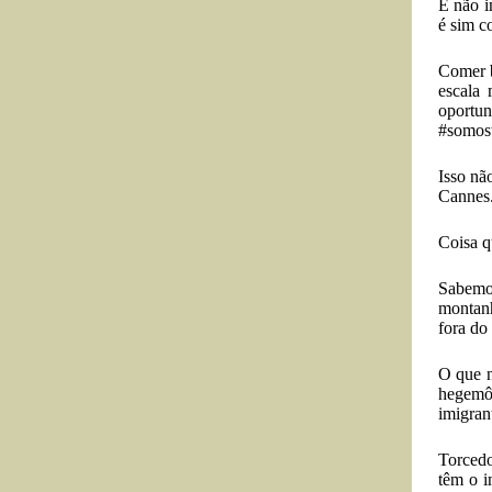
E não i
é sim c
Comer b
escala
oportun
#somost
Isso nã
Cannes
Coisa q
Sabemo
montanh
fora do
O que n
hegemôn
imigran
Torcedo
têm o i