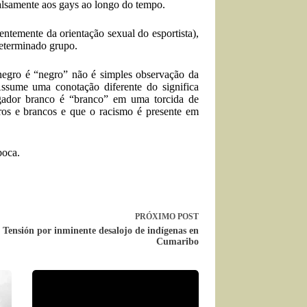
falsamente aos gays ao longo do tempo.
ntemente da orientação sexual do esportista),
determinado grupo.
negro é “negro” não é simples observação da
ssume uma conotação diferente do significa
ogador branco é “branco” em uma torcida de
ros e brancos e que o racismo é presente em
boca.
PRÓXIMO
POST
Tensión por inminente desalojo de indígenas en
Cumaribo