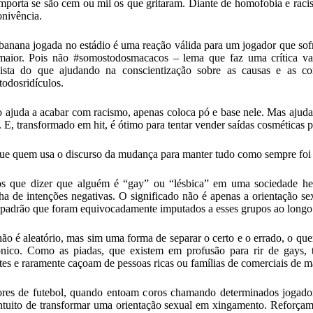
mporta se são cem ou mil os que gritaram. Diante de homofobia e racism
onivência.
anana jogada no estádio é uma reação válida para um jogador que so
 maior. Pois não #somostodosmacacos – lema que faz uma crítica v
ista do que ajudando na conscientização sobre as causas e as con
odosridículos.
o ajuda a acabar com racismo, apenas coloca pó e base nele. Mas ajud
. E, transformado em hit, é ótimo para tentar vender saídas cosméticas p
ue quem usa o discurso da mudança para manter tudo como sempre foi 
s que dizer que alguém é “gay” ou “lésbica” em uma sociedade het
a de intenções negativas. O significado não é apenas a orientação 
 padrão que foram equivocadamente imputados a esses grupos ao longo
ão é aleatório, mas sim uma forma de separar o certo e o errado, o q
ico. Como as piadas, que existem em profusão para rir de gays, tra
tes e raramente caçoam de pessoas ricas ou famílias de comerciais de 
res de futebol, quando entoam coros chamando determinados jogador
ntuito de transformar uma orientação sexual em xingamento. Reforçam,