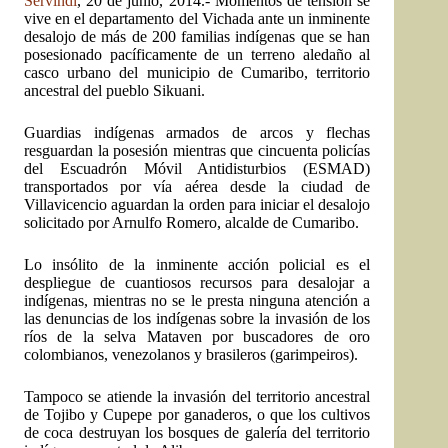
Servindi
, 20 de junio, 2014.- Momentos de tensión se
vive en el departamento del Vichada ante un inminente
desalojo de más de 200 familias indígenas que se han
posesionado pacíficamente de un terreno aledaño al
casco urbano del municipio de Cumaribo, territorio
ancestral del pueblo Sikuani.
Guardias indígenas armados de arcos y flechas
resguardan la posesión mientras que cincuenta policías
del Escuadrón Móvil Antidisturbios (ESMAD)
transportados por vía aérea desde la ciudad de
Villavicencio aguardan la orden para iniciar el desalojo
solicitado por Arnulfo Romero, alcalde de Cumaribo.
Lo insólito de la inminente acción policial es el
despliegue de cuantiosos recursos para desalojar a
indígenas, mientras no se le presta ninguna atención a
las denuncias de los indígenas sobre la invasión de los
ríos de la selva Mataven por buscadores de oro
colombianos, venezolanos y brasileros (garimpeiros).
Tampoco se atiende la invasión del territorio ancestral
de Tojibo y Cupepe por ganaderos, o que los cultivos
de coca destruyan los bosques de galería del territorio