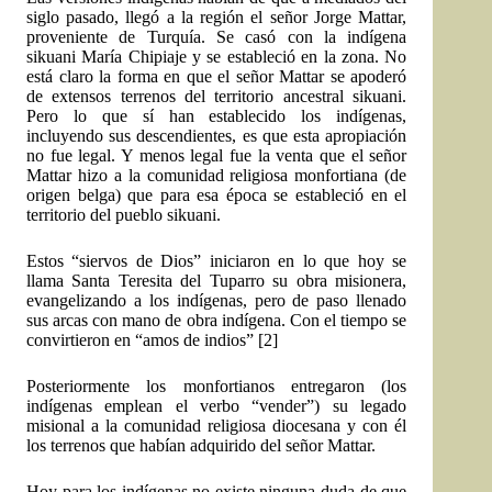
siglo pasado, llegó a la región el señor Jorge Mattar,
proveniente de Turquía. Se casó con la indígena
sikuani María Chipiaje y se estableció en la zona. No
está claro la forma en que el señor Mattar se apoderó
de extensos terrenos del territorio ancestral sikuani.
Pero lo que sí han establecido los indígenas,
incluyendo sus descendientes, es que esta apropiación
no fue legal. Y menos legal fue la venta que el señor
Mattar hizo a la comunidad religiosa monfortiana (de
origen belga) que para esa época se estableció en el
territorio del pueblo sikuani.
Estos “siervos de Dios” iniciaron en lo que hoy se
llama Santa Teresita del Tuparro su obra misionera,
evangelizando a los indígenas, pero de paso llenado
sus arcas con mano de obra indígena. Con el tiempo se
convirtieron en “amos de indios”
[2]
Posteriormente los monfortianos entregaron (los
indígenas emplean el verbo “vender”) su legado
misional a la comunidad religiosa diocesana y con él
los terrenos que habían adquirido del señor Mattar.
Hoy para los indígenas no existe ninguna duda de que