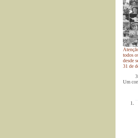
Atenção
todos o
desde se
31 de d
3
Um com