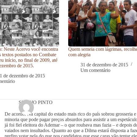
: Neste Acervo você encontra
Quem semeia com lágrimas, recolh
s textos postados no Combate
com alegria
u início, no final de 2009, até
31 de dezembro de 2015
ezembro de 2015.
Um comentário
1 de dezembro de 2015
entário
SERGIO PINTO
De acordo. Na capital do estado mais rico do país sobrou grosseria e
minoria que pode pagar preços absurdos para assistir a um espetáculo
já foi fiel eleitora do Ademar – o que roubava mas fazia – e depois 
vaiados nem insultados. Quanto ao que a Dilma estará disposta a faze
prefiro votar nela do que nos candidatos que esse caras vão tentar e