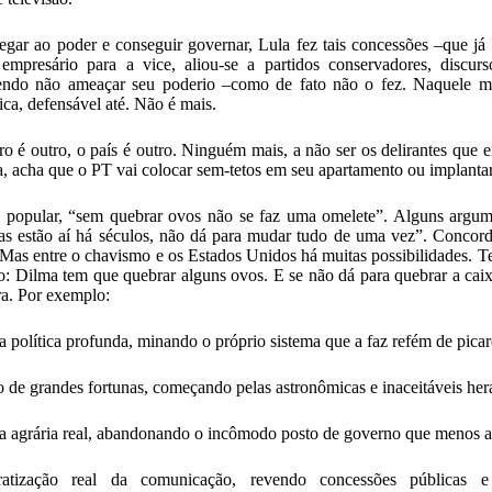
egar ao poder e conseguir governar, Lula fez tais concessões –que já
empresário para a vice, aliou-se a partidos conservadores, discur
ndo não ameaçar seu poderio –como de fato não o fez. Naquele mome
gica, defensável até. Não é mais.
o é outro, o país é outro. Ninguém mais, a não ser os delirantes qu
, acha que o PT vai colocar sem-tetos em seu apartamento ou implantar
 popular, “sem quebrar ovos não se faz uma omelete”. Alguns argume
ras estão aí há séculos, não dá para mudar tudo de uma vez”. Concor
 Mas entre o chavismo e os Estados Unidos há muitas possibilidades. T
to: Dilma tem que quebrar alguns ovos. E se não dá para quebrar a caix
ira. Por exemplo:
 política profunda, minando o próprio sistema que a faz refém de picar
 de grandes fortunas, começando pelas astronômicas e inaceitáveis her
 agrária real, abandonando o incômodo posto de governo que menos as
atização real da comunicação, revendo concessões públicas e 