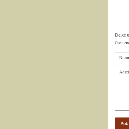
Deixe 
O seu en
Nom
Adici
Pub