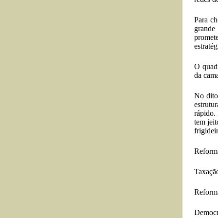
Para ch
grande 
promete
estraté
O quadr
da cama
No dito
estrutu
rápido.
tem jei
frigide
Reforma
Taxação
Reforma
Democr