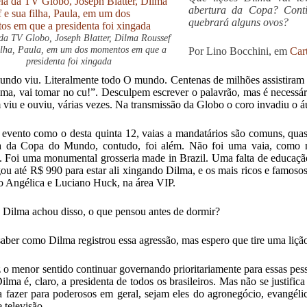
abertura da Copa? Conti
quebrará alguns ovos?
 da TV Globo, Joseph Blatter, Dilma Roussef
filha, Paula, em um dos momentos em que a
Por Lino Bocchini, em
Car
presidenta foi xingada
ndo viu. Literalmente todo O mundo. Centenas de milhões assistiram a
lma, vai tomar no cu!”. Desculpem escrever o palavrão, mas é necessá
viu e ouviu, várias vezes. Na transmissão da Globo o coro invadiu o á
vento como o desta quinta 12, vaias a mandatários são comuns, qua
ra da Copa do Mundo, contudo, foi além. Não foi uma vaia, como 
a. Foi uma monumental grosseria made in Brazil. Uma falta de educação
ou até R$ 990 para estar ali xingando Dilma, e os mais ricos e famos
 Angélica e Luciano Huck, na área VIP.
 Dilma achou disso, o que pensou antes de dormir?
 saber como Dilma registrou essa agressão, mas espero que tire uma liç
 o menor sentido continuar governando prioritariamente para essas pes
Dilma é, claro, a presidenta de todos os brasileiros. Mas não se justif
a fazer para poderosos em geral, sejam eles do agronegócio, evangéli
 televisão.