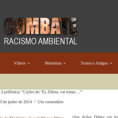
Vídeos
Memórias
Textos e Artigos
 à polêmica: “Lições do ‘Ei, Dilma, vai tomar…'”
3 de junho de 2014
Um comentário
Que lições Dilma vai le