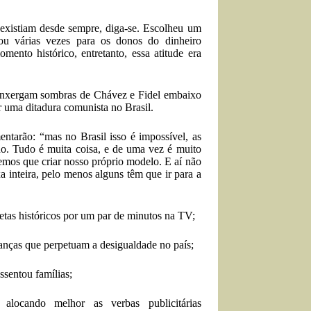
 existiam desde sempre, diga-se. Escolheu um
sou várias vezes para os donos do dinheiro
nto histórico, entretanto, essa atitude era
e enxergam sombras de Chávez e Fidel embaixo
 uma ditadura comunista no Brasil.
ntarão: “mas no Brasil isso é impossível, as
do. Tudo é muita coisa, e de uma vez é muito
emos que criar nosso próprio modelo. E aí não
a inteira, pelo menos alguns têm que ir para a
etas históricos por um par de minutos na TV;
anças que perpetuam a desigualdade no país;
sentou famílias;
alocando melhor as verbas publicitárias