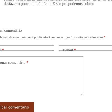
desfazer o pouco que foi feito. E sempre podemos cobrar.
um comentário
dereço de e-mail não será publicado.
Campos obrigatórios são marcados com
*
e
*
E-mail
*
onar comentário
*
licar comentário