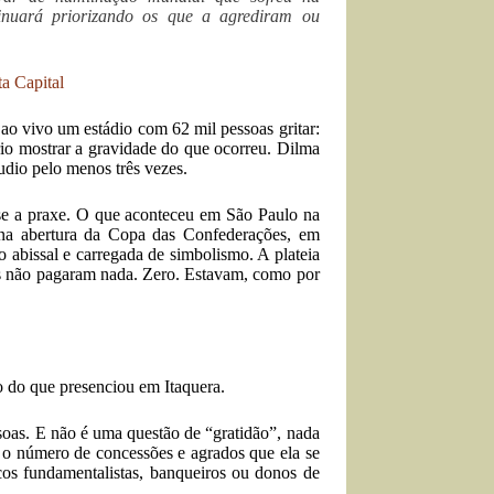
nuará priorizando os que a agrediram ou
ta Capital
o vivo um estádio com 62 mil pessoas gritar:
rio mostrar a gravidade do que ocorreu. Dilma
udio pelo menos três vezes.
se a praxe. O que aconteceu em São Paulo na
na abertura da Copa das Confederações, em
 abissal e carregada de simbolismo. A plateia
os não pagaram nada. Zero. Estavam, como por
ão do que presenciou em Itaquera.
soas. E não é uma questão de “gratidão”, nada
ica o número de concessões e agrados que ela se
cos fundamentalistas, banqueiros ou donos de