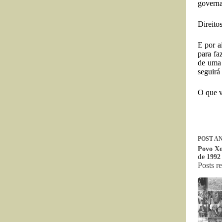
governa
Direito
E por a
para fa
de uma 
seguirá
O que v
POST
AN
Povo Xo
de 1992
Posts r