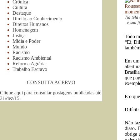
Crônica
Cultura
Destaque
Na tela
Direito ao Conhecimento
e sua 
Direitos Humanos
Homenagem
Justiça
Todo mu
Mídia e Poder
“Ei, Di
Mundo
também 
Racismo
Racismo Ambiental
Em um e
Reforma Agrária
abertu
Trabalho Escravo
Brasíli
que pag
CONSULTA ACERVO
exemplo
Clique aqui para consultar postagens publicadas até
E o que
31/dez/15
.
Difícil
Não faz
disso. 
obriga 
redes de