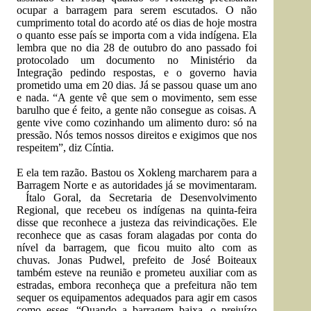
ocupar a barragem para serem escutados. O não
cumprimento total do acordo até os dias de hoje mostra
o quanto esse país se importa com a vida indígena. Ela
lembra que no dia 28 de outubro do ano passado foi
protocolado um documento no Ministério da
Integração pedindo respostas, e o governo havia
prometido uma em 20 dias. Já se passou quase um ano
e nada. “A gente vê que sem o movimento, sem esse
barulho que é feito, a gente não consegue as coisas. A
gente vive como cozinhando um alimento duro: só na
pressão. Nós temos nossos direitos e exigimos que nos
respeitem”, diz Cíntia.
E ela tem razão. Bastou os Xokleng marcharem para a
Barragem Norte e as autoridades já se movimentaram.
Ítalo Goral, da Secretaria de Desenvolvimento
Regional, que recebeu os indígenas na quinta-feira
disse que reconhece a justeza das reivindicações. Ele
reconhece que as casas foram alagadas por conta do
nível da barragem, que ficou muito alto com as
chuvas. Jonas Pudwel, prefeito de José Boiteaux
também esteve na reunião e prometeu auxiliar com as
estradas, embora reconheça que a prefeitura não tem
sequer os equipamentos adequados para agir em casos
como esses. “Quando a barragem baixa, o prejuízo