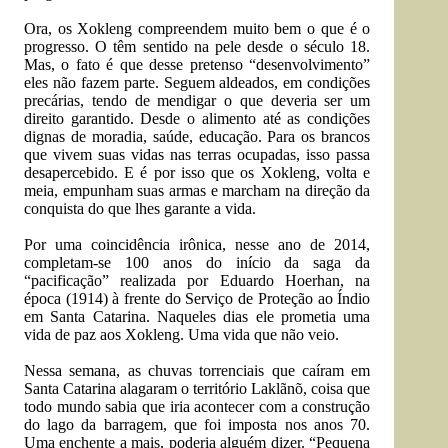
Ora, os Xokleng compreendem muito bem o que é o
progresso. O têm sentido na pele desde o século 18.
Mas, o fato é que desse pretenso “desenvolvimento”
eles não fazem parte. Seguem aldeados, em condições
precárias, tendo de mendigar o que deveria ser um
direito garantido. Desde o alimento até as condições
dignas de moradia, saúde, educação. Para os brancos
que vivem suas vidas nas terras ocupadas, isso passa
desapercebido. E é por isso que os Xokleng, volta e
meia, empunham suas armas e marcham na direção da
conquista do que lhes garante a vida.
Por uma coincidência irônica, nesse ano de 2014,
completam-se 100 anos do início da saga da
“pacificação” realizada por Eduardo Hoerhan, na
época (1914) à frente do Serviço de Proteção ao Índio
em Santa Catarina. Naqueles dias ele prometia uma
vida de paz aos Xokleng. Uma vida que não veio.
Nessa semana, as chuvas torrenciais que caíram em
Santa Catarina alagaram o território Laklãnõ, coisa que
todo mundo sabia que iria acontecer com a construção
do lago da barragem, que foi imposta nos anos 70.
Uma enchente a mais, poderia alguém dizer. “Pequena