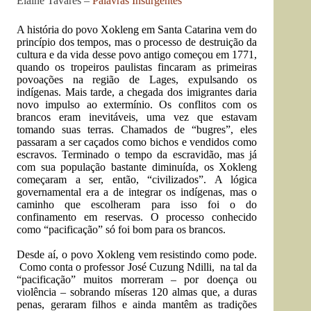
Elaine Tavares –
Palavras Insurgentes
A história do povo Xokleng em Santa Catarina vem do
princípio dos tempos, mas o processo de destruição da
cultura e da vida desse povo antigo começou em 1771,
quando os tropeiros paulistas fincaram as primeiras
povoações na região de Lages, expulsando os
indígenas. Mais tarde, a chegada dos imigrantes daria
novo impulso ao extermínio. Os conflitos com os
brancos eram inevitáveis, uma vez que estavam
tomando suas terras. Chamados de “bugres”, eles
passaram a ser caçados como bichos e vendidos como
escravos. Terminado o tempo da escravidão, mas já
com sua população bastante diminuída, os Xokleng
começaram a ser, então, “civilizados”. A lógica
governamental era a de integrar os indígenas, mas o
caminho que escolheram para isso foi o do
confinamento em reservas. O processo conhecido
como “pacificação” só foi bom para os brancos.
Desde aí, o povo Xokleng vem resistindo como pode.
Como conta o professor José Cuzung Ndilli, na tal da
“pacificação” muitos morreram – por doença ou
violência – sobrando míseras 120 almas que, a duras
penas, geraram filhos e ainda mantêm as tradições