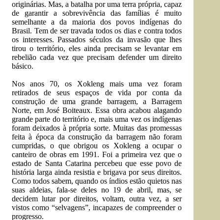
originárias. Mas, a batalha por uma terra própria, capaz
de garantir a sobrevivência das famílias é muito
semelhante a da maioria dos povos indígenas do
Brasil. Tem de ser travada todos os dias e contra todos
os interesses. Passados séculos da invasão que lhes
tirou o território, eles ainda precisam se levantar em
rebelião cada vez que precisam defender um direito
básico.
Nos anos 70, os Xokleng mais uma vez foram
retirados de seus espaços de vida por conta da
construção de uma grande barragem, a Barragem
Norte, em José Boiteaux. Essa obra acabou alagando
grande parte do território e, mais uma vez os indígenas
foram deixados à própria sorte. Muitas das promessas
feita à época da construção da barragem não foram
cumpridas, o que obrigou os Xokleng a ocupar o
canteiro de obras em 1991. Foi a primeira vez que o
estado de Santa Catarina percebeu que esse povo de
história larga ainda resistia e brigava por seus direitos.
Como todos sabem, quando os índios estão quietos nas
suas aldeias, fala-se deles no 19 de abril, mas, se
decidem lutar por direitos, voltam, outra vez, a ser
vistos como “selvagens”, incapazes de compreender o
progresso.