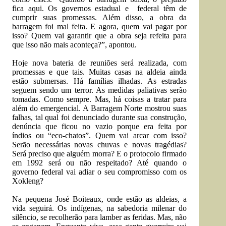
fica aqui. Os governos estadual e federal têm de
cumprir suas promessas. Além disso, a obra da
barragem foi mal feita. E agora, quem vai pagar por
isso? Quem vai garantir que a obra seja refeita para
que isso não mais aconteça?”, apontou.
Hoje nova bateria de reuniões será realizada, com
promessas e que tais. Muitas casas na aldeia ainda
estão submersas. Há famílias ilhadas. As estradas
seguem sendo um terror. As medidas paliativas serão
tomadas. Como sempre. Mas, há coisas a tratar para
além do emergencial. A Barragem Norte mostrou suas
falhas, tal qual foi denunciado durante sua construção,
denúncia que ficou no vazio porque era feita por
índios ou “eco-chatos”. Quem vai arcar com isso?
Serão necessárias novas chuvas e novas tragédias?
Será preciso que alguém morra? E o protocolo firmado
em 1992 será ou não respeitado? Até quando o
governo federal vai adiar o seu compromisso com os
Xokleng?
Na pequena José Boiteaux, onde estão as aldeias, a
vida seguirá. Os indígenas, na sabedoria milenar do
silêncio, se recolherão para lamber as feridas. Mas, não