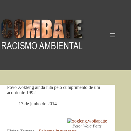
Pular
para
o
conteúdo
Povo Xokleng ainda luta pelo cumprimento de um
acordo de 1992
13 de junho de 2014
Foto: Woia Patte