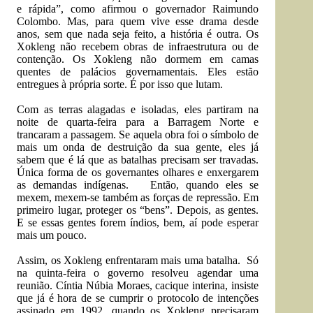
e rápida”, como afirmou o governador Raimundo
Colombo. Mas, para quem vive esse drama desde
anos, sem que nada seja feito, a história é outra. Os
Xokleng não recebem obras de infraestrutura ou de
contenção. Os Xokleng não dormem em camas
quentes de palácios governamentais. Eles estão
entregues à própria sorte. É por isso que lutam.
Com as terras alagadas e isoladas, eles partiram na
noite de quarta-feira para a Barragem Norte e
trancaram a passagem. Se aquela obra foi o símbolo de
mais um onda de destruição da sua gente, eles já
sabem que é lá que as batalhas precisam ser travadas.
Única forma de os governantes olhares e enxergarem
as demandas indígenas. Então, quando eles se
mexem, mexem-se também as forças de repressão. Em
primeiro lugar, proteger os “bens”. Depois, as gentes.
E se essas gentes forem índios, bem, aí pode esperar
mais um pouco.
Assim, os Xokleng enfrentaram mais uma batalha. Só
na quinta-feira o governo resolveu agendar uma
reunião. Cíntia Núbia Moraes, cacique interina, insiste
que já é hora de se cumprir o protocolo de intenções
assinado em 1992, quando os Xokleng precisaram