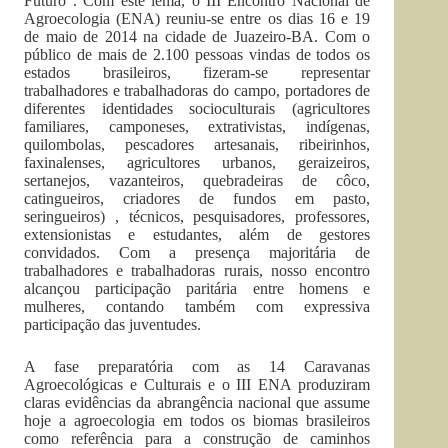
Futuro”. Com este lema, o III Encontro Nacional de
Agroecologia (ENA) reuniu-se entre os dias 16 e 19
de maio de 2014 na cidade de Juazeiro-BA. Com o
público de mais de 2.100 pessoas vindas de todos os
estados brasileiros, fizeram-se representar
trabalhadores e trabalhadoras do campo, portadores de
diferentes identidades socioculturais (agricultores
familiares, camponeses, extrativistas, indígenas,
quilombolas, pescadores artesanais, ribeirinhos,
faxinalenses, agricultores urbanos, geraizeiros,
sertanejos, vazanteiros, quebradeiras de côco,
catingueiros, criadores de fundos em pasto,
seringueiros) , técnicos, pesquisadores, professores,
extensionistas e estudantes, além de gestores
convidados. Com a presença majoritária de
trabalhadores e trabalhadoras rurais, nosso encontro
alcançou participação paritária entre homens e
mulheres, contando também com expressiva
participação das juventudes.
A fase preparatória com as 14 Caravanas
Agroecológicas e Culturais e o III ENA produziram
claras evidências da abrangência nacional que assume
hoje a agroecologia em todos os biomas brasileiros
como referência para a construção de caminhos