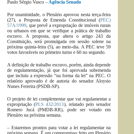
Paulo Sérgio Vasco
– Agência Senado
Por unanimidade, o Plenário aprovou nesta terça-feira
(27), a Proposta de Emenda Constitucional (
PEC)
57A/1999
, que prevê a expropriação de imóveis rurais
ou urbanos em que se verifique a prática de trabalho
escravo. A proposta, que altera o artigo 243 da
Constituição, será promulgada em sessão solene na
próxima quinta-feira (5), ao meio-dia. A PEC teve 59
votos favoráveis no primeiro turno e 60 no segundo.
A definição de trabalho escravo, porém, ainda depende
de regulamentação, já que foi aprovada subemenda
que incluiu a expressão “na forma da lei” na PEC. O
relatório aprovado é de autoria do senador Aloysio
Nunes Ferreira (PSDB-SP).
O projeto de lei complementar que vai regulamentar a
expropriação (
PLS 432/2013
), relatado pelo senador
Romero Jucá (PMDB-RR), pode ser votado em
Plenário na próxima semana.
– Estaremos prontos para votar a lei regulamentar na
próxima semana. É um compromisso feito em Plenário