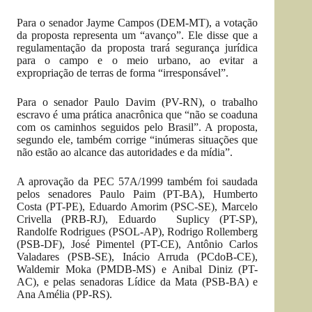
Para o senador Jayme Campos (DEM-MT), a votação
da proposta representa um “avanço”. Ele disse que a
regulamentação da proposta trará segurança jurídica
para o campo e o meio urbano, ao evitar a
expropriação de terras de forma “irresponsável”.
Para o senador Paulo Davim (PV-RN), o trabalho
escravo é uma prática anacrônica que “não se coaduna
com os caminhos seguidos pelo Brasil”. A proposta,
segundo ele, também corrige “inúmeras situações que
não estão ao alcance das autoridades e da mídia”.
A aprovação da PEC 57A/1999 também foi saudada
pelos senadores Paulo Paim (PT-BA), Humberto
Costa (PT-PE), Eduardo Amorim (PSC-SE), Marcelo
Crivella (PRB-RJ), Eduardo Suplicy (PT-SP),
Randolfe Rodrigues (PSOL-AP), Rodrigo Rollemberg
(PSB-DF), José Pimentel (PT-CE), Antônio Carlos
Valadares (PSB-SE), Inácio Arruda (PCdoB-CE),
Waldemir Moka (PMDB-MS) e Anibal Diniz (PT-
AC), e pelas senadoras Lídice da Mata (PSB-BA) e
Ana Amélia (PP-RS).