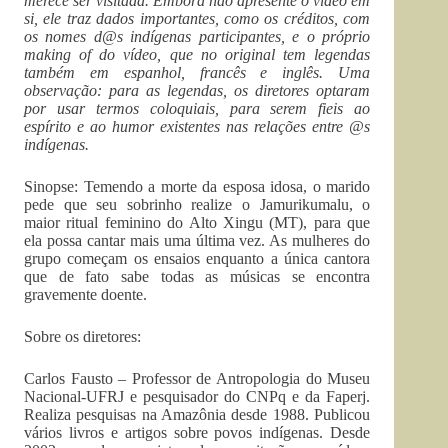
merece ser visitada. Embora não apresente o vídeo em
si, ele traz dados importantes, como os créditos, com
os nomes d@s indígenas participantes, e o próprio
making of do vídeo, que no original tem legendas
também em espanhol, francês e inglês. Uma
observação: para as legendas, os diretores optaram
por usar termos coloquiais, para serem fieis ao
espírito e ao humor existentes nas relações entre @s
indígenas.
Sinopse: Temendo a morte da esposa idosa, o marido
pede que seu sobrinho realize o Jamurikumalu, o
maior ritual feminino do Alto Xingu (MT), para que
ela possa cantar mais uma última vez. As mulheres do
grupo começam os ensaios enquanto a única cantora
que de fato sabe todas as músicas se encontra
gravemente doente.
Sobre os diretores:
Carlos Fausto – Professor de Antropologia do Museu
Nacional-UFRJ e pesquisador do CNPq e da Faperj.
Realiza pesquisas na Amazônia desde 1988. Publicou
vários livros e artigos sobre povos indígenas. Desde