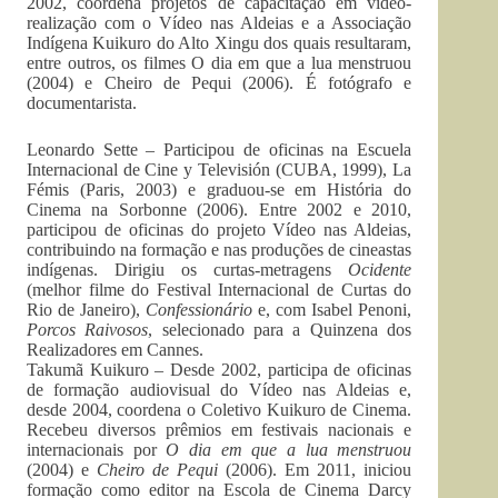
2002, coordena projetos de capacitação em vídeo-
realização com o Vídeo nas Aldeias e a Associação
Indígena Kuikuro do Alto Xingu dos quais resultaram,
entre outros, os filmes O dia em que a lua menstruou
(2004) e Cheiro de Pequi (2006). É fotógrafo e
documentarista.
Leonardo Sette – Participou de oficinas na Escuela
Internacional de Cine y Televisión (CUBA, 1999), La
Fémis (Paris, 2003) e graduou-se em História do
Cinema na Sorbonne (2006). Entre 2002 e 2010,
participou de oficinas do projeto Vídeo nas Aldeias,
contribuindo na formação e nas produções de cineastas
indígenas. Dirigiu os curtas-metragens
Ocidente
(melhor filme do Festival Internacional de Curtas do
Rio de Janeiro),
Confessionário
e, com Isabel Penoni,
Porcos Raivosos
, selecionado para a Quinzena dos
Realizadores em Cannes.
Takumã Kuikuro – Desde 2002, participa de oficinas
de formação audiovisual do Vídeo nas Aldeias e,
desde 2004, coordena o Coletivo Kuikuro de Cinema.
Recebeu diversos prêmios em festivais nacionais e
internacionais por
O dia em que a lua menstruou
(2004) e
Cheiro de Pequi
(2006). Em 2011, iniciou
formação como editor na Escola de Cinema Darcy