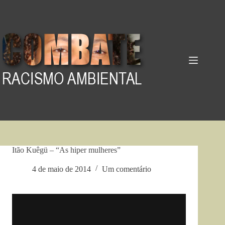
Pular
para
o
conteúdo
Itão Kuêgü – “As hiper mulheres”
4 de maio de 2014
Um comentário