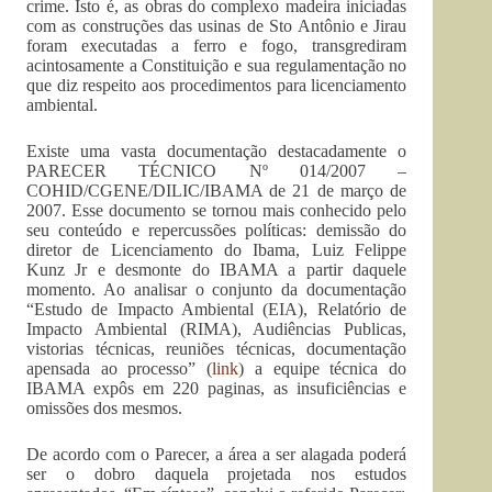
crime. Isto é, as obras do complexo madeira iniciadas
com as construções das usinas de Sto Antônio e Jirau
foram executadas a ferro e fogo, transgrediram
acintosamente a Constituição e sua regulamentação no
que diz respeito aos procedimentos para licenciamento
ambiental.
Existe uma vasta documentação destacadamente o
PARECER TÉCNICO Nº 014/2007 –
COHID/CGENE/DILIC/IBAMA de 21 de março de
2007. Esse documento se tornou mais conhecido pelo
seu conteúdo e repercussões políticas: demissão do
diretor de Licenciamento do Ibama, Luiz Felippe
Kunz Jr e desmonte do IBAMA a partir daquele
momento. Ao analisar o conjunto da documentação
“Estudo de Impacto Ambiental (EIA), Relatório de
Impacto Ambiental (RIMA), Audiências Publicas,
vistorias técnicas, reuniões técnicas, documentação
apensada ao processo” (
link
) a equipe técnica do
IBAMA expôs em 220 paginas, as insuficiências e
omissões dos mesmos.
De acordo com o Parecer, a área a ser alagada poderá
ser o dobro daquela projetada nos estudos