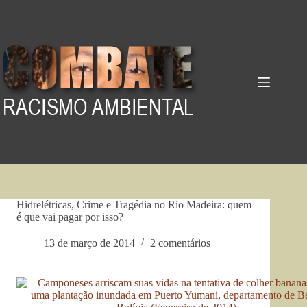
Pular
para
o
conteúdo
Hidrelétricas, Crime e Tragédia no Rio Madeira: quem
é que vai pagar por isso?
13 de março de 2014
2 comentários