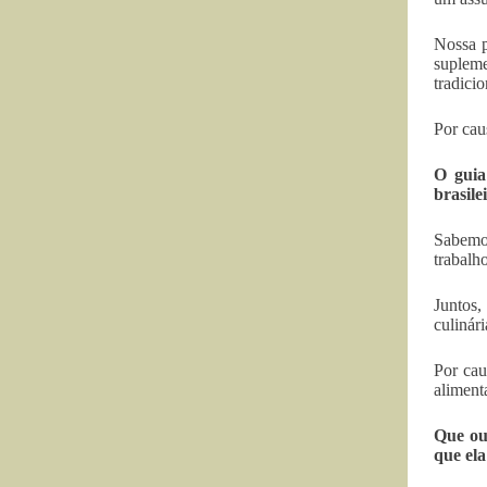
Nossa p
suplem
tradicio
Por cau
O guia
brasile
Sabemos
trabalh
Juntos,
culinár
Por cau
alimenta
Que ou
que el