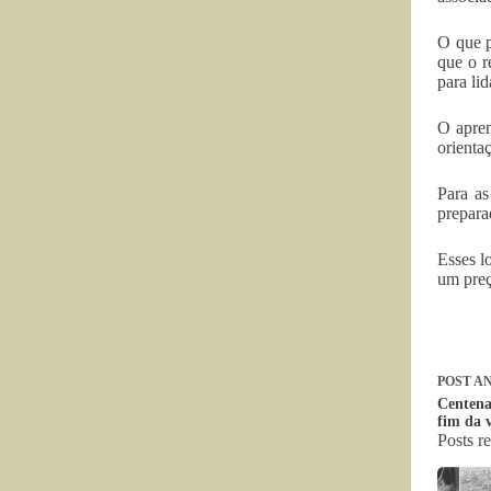
O que p
que o r
para li
O apren
orienta
Para as
prepara
Esses l
um preç
POST
AN
Centena
fim da v
Posts r