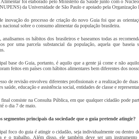
Alimentar foi elaborado pelo Ministério da Saúde junto com o Núcle
NUPENS) da Universidade de São Paulo e apoiado pela Organização P
e inovação do processo de criação do novo Guia foi que as orienta
a nacional sobre o consumo alimentar da população brasileira.
, analisamos os hábitos dos brasileiros e baseamos todas as recomend
dos por uma parcela substancial da população, aquela que baseia 
as.
ipal base do Guia, portanto, é aquilo que a gente já come e não aquil
foram feitos em países com hábitos alimentares bem diferentes dos noss
sso de revisão envolveu diferentes profissionais e a realização de duas 
es saúde, educação e assistência social, entidades de classe e representa
 final consiste na Consulta Pública, em que qualquer cidadão pode parti
té o dia 7 de maio.
s segmentos principais da sociedade que o guia pretende atingir?
ipal foco do guia é atingir o cidadão, seja individualmente ou dentro d
la e o trabalho. Além disso, ele também deve ser um instrumento 