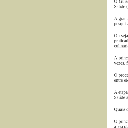
O Guia 
Saúde (
A grand
pesquis
Ou seja
pratica
culinári
A princ
vezes, 
O proce
entre el
A etapa
Saúde a
Quais o
O princ
a esco