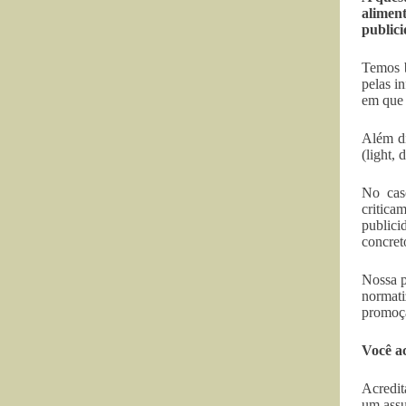
alimen
public
Temos b
pelas i
em que 
Além di
(light,
No caso
critica
publici
concret
Nossa p
normat
promoçã
Você a
Acredit
um assu