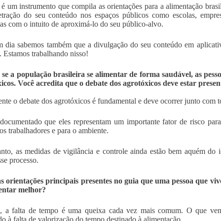
é um instrumento que compila as orientações para a alimentação brasilei
etração do seu conteúdo nos espaços públicos como escolas, empre
das com o intuito de aproximá-lo do seu público-alvo.
 dia sabemos também que a divulgação do seu conteúdo em aplicativ
. Estamos trabalhando nisso!
e a população brasileira se alimentar de forma saudável, as pess
icos. Você acredita que o debate dos agrotóxicos deve estar presen
nte o debate dos agrotóxicos é fundamental e deve ocorrer junto com to
ocumentado que eles representam um importante fator de risco para
os trabalhadores e para o ambiente.
nto, as medidas de vigilância e controle ainda estão bem aquém do id
sse processo.
s orientações principais presentes no guia que uma pessoa que viv
mentar melhor?
, a falta de tempo é uma queixa cada vez mais comum. O que vemos
do à falta de valorização do tempo destinado à alimentação.