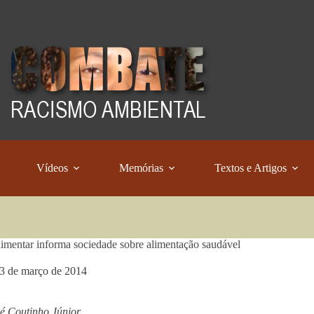
Vídeos
Memórias
Textos e Artigos
imentar informa sociedade sobre alimentação saudável
3 de março de 2014
é Coutinho Júnior