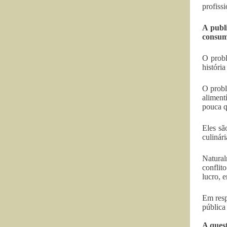
profiss
A publi
consum
O probl
históri
O probl
aliment
pouca q
Eles sã
culinár
Natural
conflit
lucro, 
Em resp
pública
A ques