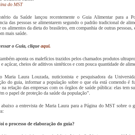
ina do MST
stério da Saúde lançou recentemente o Guia Alimentar para a Popu
ncia das pessoas se alimentarem segundo o padrão tradicional de ali
r os alimentos da dieta do brasileiro, em companhia de outras pessoas,
om mais saúde.
essar o Guia, clique
aqui.
também aponta os malefícios trazidos pelos chamados produtos ultrapr
 e açúcar, cheios de aditivos sintéticos e com pouca quantidade de al
o Maria Laura Louzada, nuticionista e pesquisadora da Universi
ção do guia, informar a população sobre o que ela está comendo é fu
e na relação das empresas com os órgãos de saúde pública: elas tem su
êm o papel de proteção da saúde da população”.
 abaixo a entrevista de Maria Laura para a Página do MST sobre o g
ra:
oi o processo de elaboração do guia?