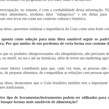
reocupação, no entanto, é com a confiabilidade dessa informação. N
entos alimentares, produtos ditos “milagrosos” e em dietas para
nais sem levar em conta seu contexto cultural e histórico.
sa disso, queremos enfatizar a importância do Guia como uma fonte con
 aponta como solução para uma dieta saudável seguir os padrõe
ira. Por que muitos de nós perdemos de certa forma esse costume d
 que os produtos ultraprocessados são ultrapalatáveis, não precisam de
o, no metrô, na rua e até na farmácia), além de terem um marketing agre
 esses fatores contribuem para que, cada vez mais, as pessoas não
ias, de preparar alimentos, de compartilhar as refeições com pessoas que
sa disso, destacamos que o Guia brasileiro também tem a importante f
res tradicionais.
tro tipo de ferramentas/instrumentos podem ser utilizados para 
a busque formas mais saudáveis de alimentação?