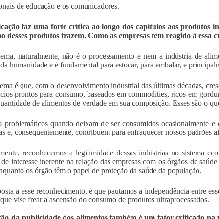
ionais de educação e os comunicadores.
cação faz uma forte crítica ao longo dos capítulos aos produtos in
o desses produtos trazem. Como as empresas tem reagido à essa cr
ema, naturalmente, não é o processamento e nem a indústria de ali
a da humanidade e é fundamental para estocar, para embalar, e principal
ema é que, com o desenvolvimento industrial das últimas décadas, cres
ícios prontos para consumo, baseados em commodities, ricos em gordura 
uantidade de alimentos de verdade em sua composição. Esses são o qu
o problemáticos quando deixam de ser consumidos ocasionalmente e c
ias e, consequentemente, contribuem para enfraquecer nossos padrões ali
mente, reconhecemos a legitimidade dessas indústrias no sistema e
o de interesse inerente na relação das empresas com os órgãos de saúde 
enquanto os órgão têm o papel de proteção da saúde da população.
osta a esse reconhecimento, é que pautamos a independência entre esses
 que vise frear a ascensão do consumo de produtos ultraprocessados.
tão da publicidade dos alimentos também é um fator criticado na 