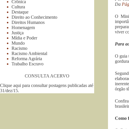
Crônica
Da
Pág
Cultura
Destaque
O Mini
Direito ao Conhecimento
importâ
Direitos Humanos
prepara
Homenagem
viver c
Justiça
Mídia e Poder
Mundo
Para ac
Racismo
Racismo Ambiental
O guia 
Reforma Agrária
gordura
Trabalho Escravo
Segund
CONSULTA ACERVO
elabora
inerent
Clique aqui para consultar postagens publicadas até
órgão t
31/dez/15
.
Confira
brasilei
Como f