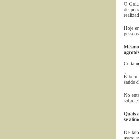
O Guia 
de pen
realiza
Hoje em
pessoas
Mesmo s
agrotóx
Certame
É bem d
saúde d
No enta
sobre e
Quais a
se ali
De fato
associa