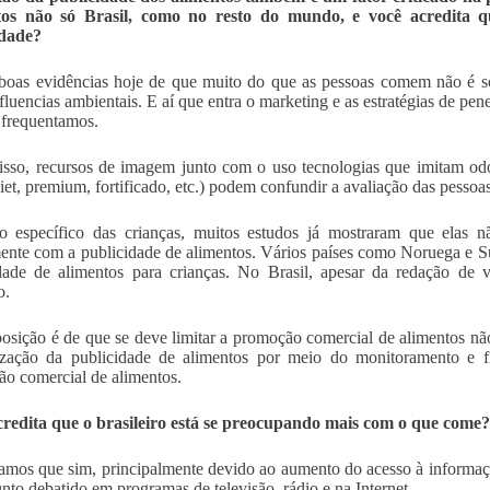
tos não só Brasil, como no resto do mundo, e você acredita 
idade?
oas evidências hoje de que muito do que as pessoas comem não é so
nfluencias ambientais. E aí que entra o marketing e as estratégias de p
frequentamos.
sso, recursos de imagem junto com o uso tecnologias que imitam odo
 diet, premium, fortificado, etc.) podem confundir a avaliação das pessoas
 específico das crianças, muitos estudos já mostraram que elas nã
mente com a publicidade de alimentos. Vários países como Noruega e S
dade de alimentos para crianças. No Brasil, apesar da redação de v
o.
osição é de que se deve limitar a promoção comercial de alimentos não-
ização da publicidade de alimentos por meio do monitoramento e f
o comercial de alimentos.
credita que o brasileiro está se preocupando mais com o que come
amos que sim, principalmente devido ao aumento do acesso à informa
nto debatido em programas de televisão, rádio e na Internet.