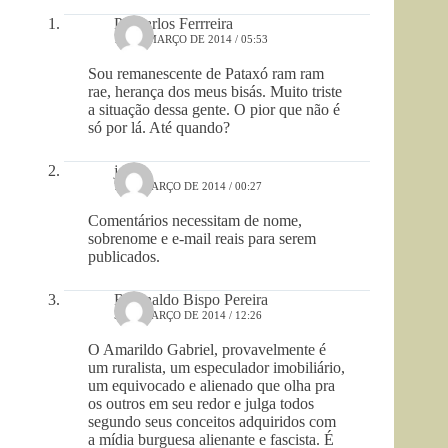
Pe Carlos Ferrreira
14 DE MARÇO DE 2014 / 05:53
Sou remanescente de Pataxó ram ram
rae, herança dos meus bisás. Muito triste
a situação dessa gente. O pior que não é
só por lá. Até quando?
jean
7 DE MARÇO DE 2014 / 00:27
Comentários necessitam de nome,
sobrenome e e-mail reais para serem
publicados.
Reginaldo Bispo Pereira
5 DE MARÇO DE 2014 / 12:26
O Amarildo Gabriel, provavelmente é
um ruralista, um especulador imobiliário,
um equivocado e alienado que olha pra
os outros em seu redor e julga todos
segundo seus conceitos adquiridos com
a mídia burguesa alienante e fascista. É