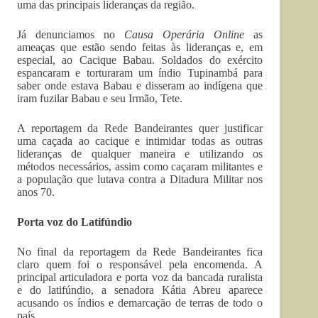
uma das principais lideranças da região.
Já denunciamos no
Causa Operária Online
as
ameaças que estão sendo feitas às lideranças e, em
especial, ao Cacique Babau. Soldados do exército
espancaram e torturaram um índio Tupinambá para
saber onde estava Babau e disseram ao indígena que
iram fuzilar Babau e seu Irmão, Tete.
A reportagem da Rede Bandeirantes quer justificar
uma caçada ao cacique e intimidar todas as outras
lideranças de qualquer maneira e utilizando os
métodos necessários, assim como caçaram militantes e
a população que lutava contra a Ditadura Militar nos
anos 70.
Porta voz do Latifúndio
No final da reportagem da Rede Bandeirantes fica
claro quem foi o responsável pela encomenda. A
principal articuladora e porta voz da bancada ruralista
e do latifúndio, a senadora Kátia Abreu aparece
acusando os índios e demarcação de terras de todo o
país.