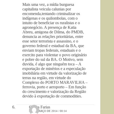
Mais uma vez, a mídia burguesa
capitalista veicula calunias por
encomenda,tentando criminalizar os
indígenas e os quilombolas, com o
intuito de beneficiar os ruralistas e o
agronegócio. A presença de Katia
Abreu, amigona de Dilma, do PMDB,
denuncia as relações prioritárias, entre
esse setor terrorista e assassino, e o
governo federal e estadual da BA, que
enviam tropas federais, estaduais e o
exercito para violentar o povo originário
e pobre do sul da BA. O Motivo, sem
duvida, é algo que ninguém toca – A
exportação de minérios e a especulação
imobiliária em virtude da valorização de
terras na região, em virtude do
Complexo do PORTO MARAVILHA –
ferrovia, porto e aeroporto – Em função
do crescimento e valorização da Região
devido à exportação de commodities.
Carlos Farias
4 DE MARÇO DE 2014 / 00:14