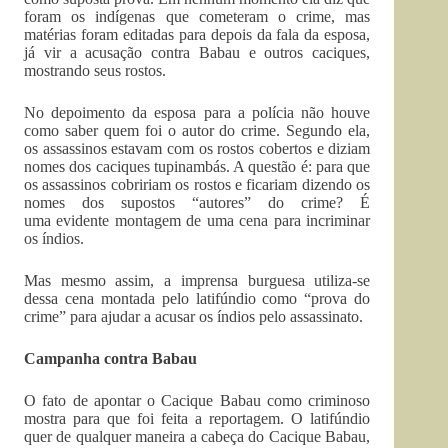
foram os indígenas que cometeram o crime, mas
matérias foram editadas para depois da fala da esposa,
já vir a acusação contra Babau e outros caciques,
mostrando seus rostos.
No depoimento da esposa para a polícia não houve
como saber quem foi o autor do crime. Segundo ela,
os assassinos estavam com os rostos cobertos e diziam
nomes dos caciques tupinambás. A questão é: para que
os assassinos cobririam os rostos e ficariam dizendo os
nomes dos supostos “autores” do crime? É
uma evidente montagem de uma cena para incriminar
os índios.
Mas mesmo assim, a imprensa burguesa utiliza-se
dessa cena montada pelo latifúndio como “prova do
crime” para ajudar a acusar os índios pelo assassinato.
Campanha contra Babau
O fato de apontar o Cacique Babau como criminoso
mostra para que foi feita a reportagem. O latifúndio
quer de qualquer maneira a cabeça do Cacique Babau,