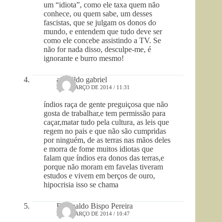
um “idiota”, como ele taxa quem não
conhece, ou quem sabe, um desses
fascistas, que se julgam os donos do
mundo, e entendem que tudo deve ser
como ele concebe assistindo a TV. Se
não for nada disso, desculpe-me, é
ignorante e burro mesmo!
amarildo gabriel
5 DE MARÇO DE 2014 / 11:31
índios raça de gente preguiçosa que não
gosta de trabalhar,e tem permissão para
caçar,matar tudo pela cultura, as leis que
regem no pais e que não são cumpridas
por ninguém, de as terras nas mãos deles
e morra de fome muitos idiotas que
falam que índios era donos das terras,e
porque não moram em favelas tiveram
estudos e vivem em berços de ouro,
hipocrisia isso se chama
Reginaldo Bispo Pereira
5 DE MARÇO DE 2014 / 10:47