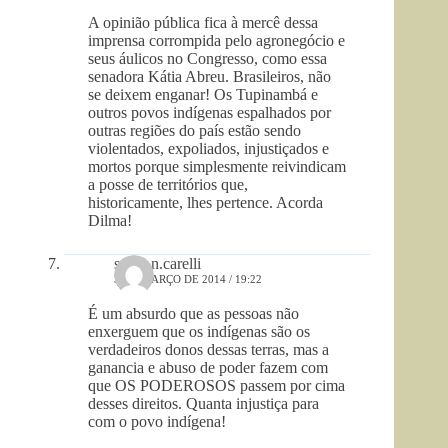
A opinião pública fica à mercê dessa
imprensa corrompida pelo agronegócio e
seus áulicos no Congresso, como essa
senadora Kátia Abreu. Brasileiros, não
se deixem enganar! Os Tupinambá e
outros povos indígenas espalhados por
outras regiões do país estão sendo
violentados, expoliados, injustiçados e
mortos porque simplesmente reivindicam
a posse de territórios que,
historicamente, lhes pertence. Acorda
Dilma!
sonia n.carelli
3 DE MARÇO DE 2014 / 19:22
É um absurdo que as pessoas não
enxerguem que os indígenas são os
verdadeiros donos dessas terras, mas a
ganancia e abuso de poder fazem com
que OS PODEROSOS passem por cima
desses direitos. Quanta injustiça para
com o povo indígena!