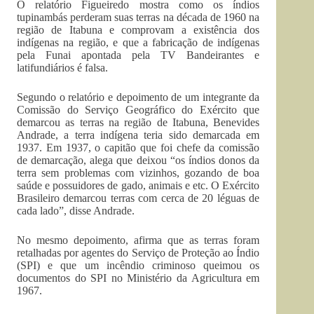
O relatório Figueiredo mostra como os índios
tupinambás perderam suas terras na década de 1960 na
região de Itabuna e comprovam a existência dos
indígenas na região, e que a fabricação de indígenas
pela Funai apontada pela TV Bandeirantes e
latifundiários é falsa.
Segundo o relatório e depoimento de um integrante da
Comissão do Serviço Geográfico do Exército que
demarcou as terras na região de Itabuna, Benevides
Andrade, a terra indígena teria sido demarcada em
1937. Em 1937, o capitão que foi chefe da comissão
de demarcação, alega que deixou “os índios donos da
terra sem problemas com vizinhos, gozando de boa
saúde e possuidores de gado, animais e etc. O Exército
Brasileiro demarcou terras com cerca de 20 léguas de
cada lado”, disse Andrade.
No mesmo depoimento, afirma que as terras foram
retalhadas por agentes do Serviço de Proteção ao Índio
(SPI) e que um incêndio criminoso queimou os
documentos do SPI no Ministério da Agricultura em
1967.