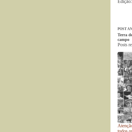
Edição:
POST
AN
Terra de
campo
Posts r
Atenção
todos o