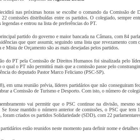
ecidirá nas próximas horas se escolhe o comando da Comissão de 
s 22 comissões distribuídas entre os partidos. O colegiado, sempre e
 legendas e entrou na lista de preferências do PT.
incipal partido do governo e maior bancada na Câmara, com 84 parla
esidências que quer assumir, seguindo uma lista que revezamento com 
ça e Mista de Orçamento são as mais desejadas pelos partidos.
ão do PT pela Comissão de Direitos Humanos foi sinalizada pelo líde
 o qual o PT não permitirá mais que a comissão passe pelo constrangi
dência do deputado Pastor Marco Feliciano (PSC-SP).
8), em uma reunião prévia, líderes partidários que não conseguiram f
rar a Comissão de Turismo e Desporto. Com isto, o número de colegi
embramento vai permitir que o PSC continue na divisão, mesmo sen
r. Se fosse mantido o número anterior de comissões, o PSC que tem 1
, foram criados os partidos Solidariedade (SDD), com 22 parlamentare
 partidários estão reunidos neste momento para definir nome e detalhes 