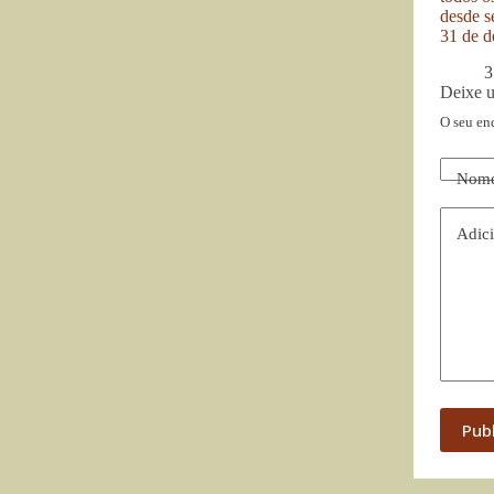
desde se
31 de d
3
Deixe 
O seu en
Nom
Adici
Pub