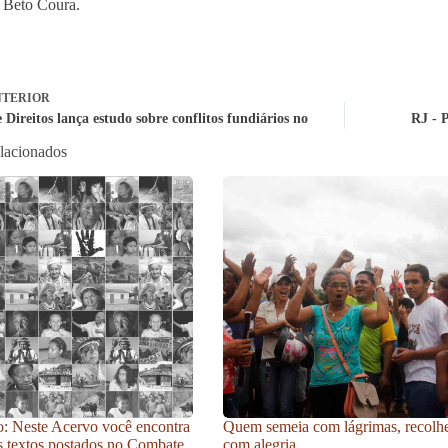
 Beto Coura.
TERIOR
 Direitos lança estudo sobre conflitos fundiários no
RJ - 
elacionados
: Neste Acervo você encontra
Quem semeia com lágrimas, recolh
s textos postados no Combate
com alegria