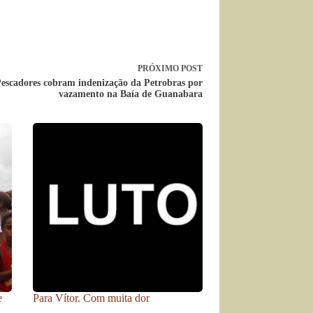
PRÓXIMO
POST
Pescadores cobram indenização da Petrobras por
vazamento na Baía de Guanabara
e
Para Vítor. Com muita dor