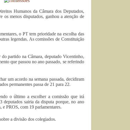
Direitos Humanos da Câmara dos Deputados,
ntre os menos disputados, ganhou a atenção de
mentares, o PT tem prioridade na escolha das
outras legendas. As comissões de Constituição
r do partido na Câmara, deputado Vicentinho,
mento que passou no ano passado, se referindo
echar um acordo na semana passada, decidiram
ados permanentes passa de 21 para 22.
do o último a escolher a comissão que irá
3 deputados sairia da disputa porque, no ano
s, e PROS, com 19 parlamentares.
sobre a divisão dos colegiados.