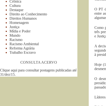
Crônica
Cultura
O PT d
Destaque
entre a
Direito ao Conhecimento
algumas
Direitos Humanos
Homenagem
Justiça
Como pr
Mídia e Poder
três pr
Mundo
e Justi
Racismo
Racismo Ambiental
A decis
Reforma Agrária
segundo
Trabalho Escravo
à presi
CONSULTA ACERVO
Hoje (1
desmemb
Clique aqui para consultar postagens publicadas até
31/dez/15
.
O desm
presidi
passado
Líderes