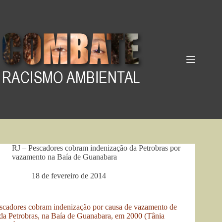
Pular
para
o
conteúdo
RJ – Pescadores cobram indenização da Petrobras por
vazamento na Baía de Guanabara
18 de fevereiro de 2014