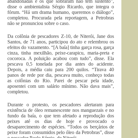
abandonadas e os que sobraram não têm sustento”,
disse o ambientalista Sérgio Ricardo, que integra o
fórum. “Há um drama humano, queremos o diálogo”,
completou. Procurada pela reportagem, a Petrobras
não se pronunciou sobre o caso.
Da colônia de pescadores Z-10, de Niterói, Jane dos
Santos, de 71 anos, participou do ato e relembrou os
efeitos do vazamento. “[A baía] tinha garça rosa, garça
cinza, tinha mexilhão, peixe-carapicu, maria-preta e
cocoroca. A poluição acabou com tudo”, disse. Ela
pescava 0,5 tonelada por dia antes do acidente.
Depois, a média caiu para 200 quilos. “Tirava 40
panos de rede por dia, pescava muito, conheço todas
as colônias do Rio. Parei de pescar pela idade,
aposentei com um salário mínimo. Não dava mais”,
completou.
Durante o protesto, os pescadores alertaram para
existência de óleo remanescente nos manguezais e no
fundo da baía, o que tem afetado a reprodução dos
peixes até os dias de hoje e provocado o
desaparecimento de espécies. “Todos os berçários de
peixe foram consumidos pelo óleo da Petrobras”, disse
o pescador Paulo Sérgio, de Niterói.