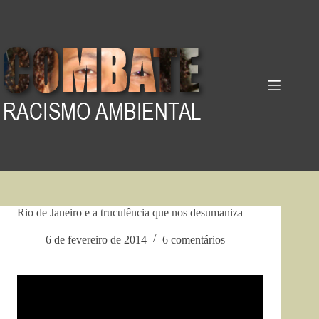
Pular
para
o
conteúdo
Rio de Janeiro e a truculência que nos desumaniza
6 de fevereiro de 2014
6 comentários