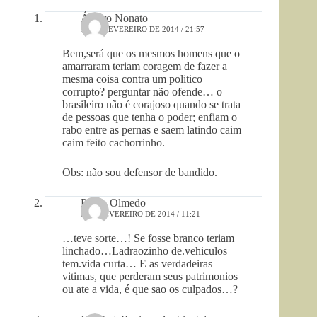
Álvaro Nonato
10 DE FEVEREIRO DE 2014 / 21:57
Bem,será que os mesmos homens que o
amarraram teriam coragem de fazer a
mesma coisa contra um politico
corrupto? perguntar não ofende… o
brasileiro não é corajoso quando se trata
de pessoas que tenha o poder; enfiam o
rabo entre as pernas e saem latindo caim
caim feito cachorrinho.
Obs: não sou defensor de bandido.
Pedro Olmedo
8 DE FEVEREIRO DE 2014 / 11:21
…teve sorte…! Se fosse branco teriam
linchado…Ladraozinho de.vehiculos
tem.vida curta… E as verdadeiras
vitimas, que perderam seus patrimonios
ou ate a vida, é que sao os culpados…?