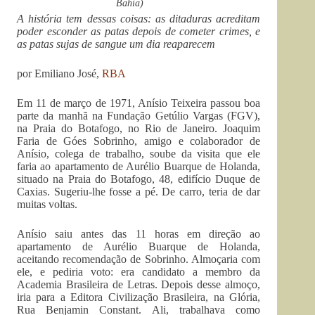
Bahia)
A história tem dessas coisas: as ditaduras acreditam
poder esconder as patas depois de cometer crimes, e
as patas sujas de sangue um dia reaparecem
por Emiliano José,
RBA
Em 11 de março de 1971, Anísio Teixeira passou boa
parte da manhã na Fundação Getúlio Vargas (FGV),
na Praia do Botafogo, no Rio de Janeiro. Joaquim
Faria de Góes Sobrinho, amigo e colaborador de
Anísio, colega de trabalho, soube da visita que ele
faria ao apartamento de Aurélio Buarque de Holanda,
situado na Praia do Botafogo, 48, edifício Duque de
Caxias. Sugeriu-lhe fosse a pé. De carro, teria de dar
muitas voltas.
Anísio saiu antes das 11 horas em direção ao
apartamento de Aurélio Buarque de Holanda,
aceitando recomendação de Sobrinho. Almoçaria com
ele, e pediria voto: era candidato a membro da
Academia Brasileira de Letras. Depois desse almoço,
iria para a Editora Civilização Brasileira, na Glória,
Rua Benjamin Constant. Ali, trabalhava como