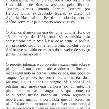
à Comissão da Memória e Verdade Anísio Teixeira, da
Universidade de Brasília, assinado pelo filho de
Teixeira, Carlos Antonio Ferreira Teixeira; por
Haroldo Lima, ex-deputado federal, ex-diretor da
Agência Nacional do Petróleo e sobrinho-neto de
Anísio Teixeira, e pelo próprio João Augusto.
O Memorial anexa matéria do jornal Última Hora, de
15 de março de 1971, onde sérias dúvidas são
apresentadas em relação à tese de acidente. A polícia,
em princípio, segundo a reportagem, conclui que se
Anísio tivesse caído no espaço do elevador de serviço
jamais iria cair no platô.
O repórter informa: o corpo estava exatamente sobre o
platô, de cócoras, com a cabeça sobre os joelhos e as
mãos segurando as pernas. Entre os pés, uma poça de
sangue. Na parede, bem no canto, abaixo das duas
pilastras, alguns pingos de sangue. Mais nada. E as
pilastras não mostravam ranhuras no cimento, na
pintura, nem marcas de sangue, coisa que aconteceria
se o corpo tivesse batido ali. Ainda segundo a
reportagem: quando a portinhola que dá acesso ao
platô foi aberta e encontrado o cadáver, outra porta, a
da casa de força também estava escancarada. A perícia