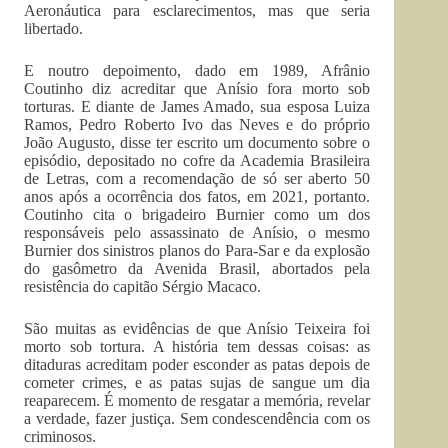
Aeronáutica para esclarecimentos, mas que seria
libertado.
E noutro depoimento, dado em 1989, Afrânio
Coutinho diz acreditar que Anísio fora morto sob
torturas. E diante de James Amado, sua esposa Luiza
Ramos, Pedro Roberto Ivo das Neves e do próprio
João Augusto, disse ter escrito um documento sobre o
episódio, depositado no cofre da Academia Brasileira
de Letras, com a recomendação de só ser aberto 50
anos após a ocorrência dos fatos, em 2021, portanto.
Coutinho cita o brigadeiro Burnier como um dos
responsáveis pelo assassinato de Anísio, o mesmo
Burnier dos sinistros planos do Para-Sar e da explosão
do gasômetro da Avenida Brasil, abortados pela
resistência do capitão Sérgio Macaco.
São muitas as evidências de que Anísio Teixeira foi
morto sob tortura. A história tem dessas coisas: as
ditaduras acreditam poder esconder as patas depois de
cometer crimes, e as patas sujas de sangue um dia
reaparecem. É momento de resgatar a memória, revelar
a verdade, fazer justiça. Sem condescendência com os
criminosos.