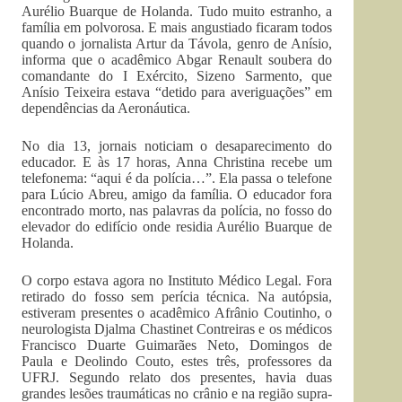
Aurélio Buarque de Holanda. Tudo muito estranho, a
família em polvorosa. E mais angustiado ficaram todos
quando o jornalista Artur da Távola, genro de Anísio,
informa que o acadêmico Abgar Renault soubera do
comandante do I Exército, Sizeno Sarmento, que
Anísio Teixeira estava “detido para averiguações” em
dependências da Aeronáutica.
No dia 13, jornais noticiam o desaparecimento do
educador. E às 17 horas, Anna Christina recebe um
telefonema: “aqui é da polícia…”. Ela passa o telefone
para Lúcio Abreu, amigo da família. O educador fora
encontrado morto, nas palavras da polícia, no fosso do
elevador do edifício onde residia Aurélio Buarque de
Holanda.
O corpo estava agora no Instituto Médico Legal. Fora
retirado do fosso sem perícia técnica. Na autópsia,
estiveram presentes o acadêmico Afrânio Coutinho, o
neurologista Djalma Chastinet Contreiras e os médicos
Francisco Duarte Guimarães Neto, Domingos de
Paula e Deolindo Couto, estes três, professores da
UFRJ. Segundo relato dos presentes, havia duas
grandes lesões traumáticas no crânio e na região supra-