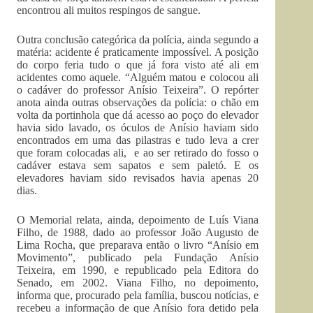
encontrou ali muitos respingos de sangue.
Outra conclusão categórica da polícia, ainda segundo a
matéria: acidente é praticamente impossível. A posição
do corpo feria tudo o que já fora visto até ali em
acidentes como aquele. “Alguém matou e colocou ali
o cadáver do professor Anísio Teixeira”. O repórter
anota ainda outras observações da polícia: o chão em
volta da portinhola que dá acesso ao poço do elevador
havia sido lavado, os óculos de Anísio haviam sido
encontrados em uma das pilastras e tudo leva a crer
que foram colocadas ali, e ao ser retirado do fosso o
cadáver estava sem sapatos e sem paletó. E os
elevadores haviam sido revisados havia apenas 20
dias.
O Memorial relata, ainda, depoimento de Luís Viana
Filho, de 1988, dado ao professor João Augusto de
Lima Rocha, que preparava então o livro “Anísio em
Movimento”, publicado pela Fundação Anísio
Teixeira, em 1990, e republicado pela Editora do
Senado, em 2002. Viana Filho, no depoimento,
informa que, procurado pela família, buscou notícias, e
recebeu a informação de que Anísio fora detido pela