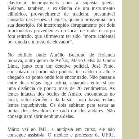
clavicular, incompatíveis com a suposta queda.
Relatam, também, a existência de um instrumento
cilíndrico, provavelmente de madeira, presumível
causador das lesões. O legista, quando prosseguia com
sua descrição, foi interrompido abruptamente por dois
funcionários provenientes do local de onde o corpo
fora retirado, que afirmavam ter sido “morte acidental
por queda em fosso de elevador”.
No edifício onde Aurélio Buarque de Holanda
morava, outro genro de Anísio, Mário Celso da Gama
Lima, junto com um detetive policial, José Pinto,
constatava: o corpo não poderia ter caído do alto e
chegado ao ponto onde fora encontrado. Não passaria
entre duas vigas logo acima, separadas entre si por
uma distância de pouco mais de 20 centímetros. As
lentes intactas dos óculos de Anísio, encontradas no
local, outra evidência da farsa – não havia, então,
lentes inquebráveis. Os dois subiram para testar as
portas dos elevadores de cada um dos andares. Não
conseguiram abrir nenhuma delas.
Mário vai ao IML, a autópsia em curso, ele não
consegue assisti-la. O médico e professor da UFRJ,