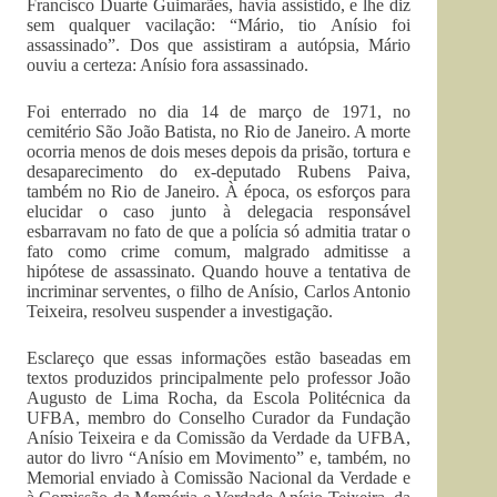
Francisco Duarte Guimarães, havia assistido, e lhe diz
sem qualquer vacilação: “Mário, tio Anísio foi
assassinado”. Dos que assistiram a autópsia, Mário
ouviu a certeza: Anísio fora assassinado.
Foi enterrado no dia 14 de março de 1971, no
cemitério São João Batista, no Rio de Janeiro. A morte
ocorria menos de dois meses depois da prisão, tortura e
desaparecimento do ex-deputado Rubens Paiva,
também no Rio de Janeiro. À época, os esforços para
elucidar o caso junto à delegacia responsável
esbarravam no fato de que a polícia só admitia tratar o
fato como crime comum, malgrado admitisse a
hipótese de assassinato. Quando houve a tentativa de
incriminar serventes, o filho de Anísio, Carlos Antonio
Teixeira, resolveu suspender a investigação.
Esclareço que essas informações estão baseadas em
textos produzidos principalmente pelo professor João
Augusto de Lima Rocha, da Escola Politécnica da
UFBA, membro do Conselho Curador da Fundação
Anísio Teixeira e da Comissão da Verdade da UFBA,
autor do livro “Anísio em Movimento” e, também, no
Memorial enviado à Comissão Nacional da Verdade e