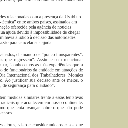
es relacionadas com a presença da Usaid no
-técnica” entre ambos países, assinados em
ação oferecida pela agência de notícias
ua ajuda devido à impossibilidade de chegar
ém havia aludido à decisão das autoridades
razão para cancelar sua ajuda.
assinados, chamando-os “pouco transparentes”.
emos que regressem”. Assim e sem mencionar
irmar, “conhecemos as más experiências que a
ão de funcionários da entidade em atuações de
Dia Internacional dos Trabalhadores, Morales
. Ao justificar sua decisão ante os meios, o
, de segurança para o Estado”.
m medidas similares frente a essas tentativas
s radicais que acontecem em nosso continente.
smo que tenta avançar sobre o que não pode
ocessos.
 atores, visto e considerando os casos que