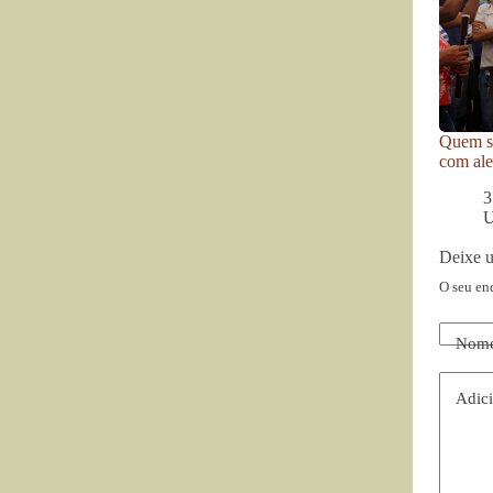
Quem se
com ale
3
U
Deixe 
O seu en
Nom
Adici