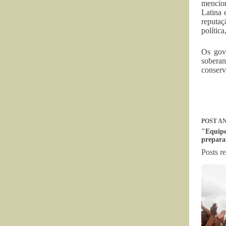
mencion
Latina 
reputaç
polític
Os gove
soberan
conserv
POST
AN
"Equipe
prepara
Posts r