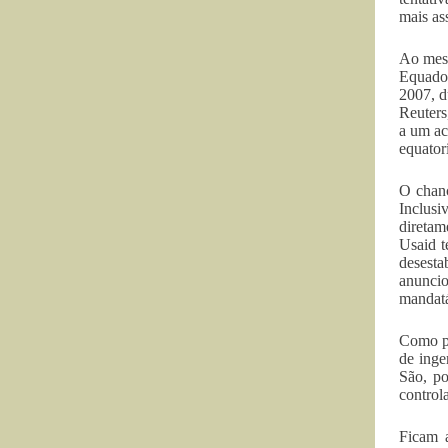
mais as
Ao mesm
Equador
2007, d
Reuters
a um ac
equator
O chanc
Inclus
diretam
Usaid t
desesta
anuncio
mandatá
Como pr
de inge
São, po
control
Ficam a