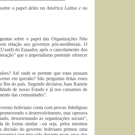
sobre o papel delas na América Latina e no
guntas sobre o papel das Organizações Não
em relação aos governos pós-neoliberais. O
(Usaid) do Equador, após o cancelamento dos
peração” que o imperialismo pretende oferecer
íses? Até onde se permite que estas possam
verno em questão? São perguntas feitas esses
ar Ibis do país. Segundo declarou Juan Ramón
lidade de nosso Estado e já nos cansamos de
vimento das comunidades”.
governo boliviano conta com provas fidedignas
tava promovendo o desenvolvimento, mas operava
ado, desorientando as organizações sociais”,
da de forma similar –ou seja, pelos mesmos
na decisão do governo boliviano primou uma
 governo) que tem sido durante esses anos dos