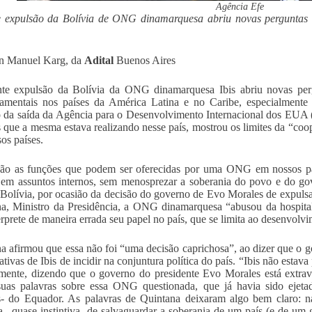
Agência Efe
e expulsão da Bolívia de ONG dinamarquesa abriu novas perguntas 
an Manuel Karg, da
Adital
Buenos Aires
nte expulsão da Bolívia da ONG dinamarquesa Ibis abriu novas per
mentais nos países da América Latina e no Caribe, especialmente 
 da saída da Agência para o Desenvolvimento Internacional dos EUA 
s que a mesma estava realizando nesse país, mostrou os limites da “coo
os países.
são as funções que podem ser oferecidas por uma ONG em nossos pa
r em assuntos internos, sem menosprezar a soberania do povo e do go
 Bolívia, por ocasião da decisão do governo de Evo Morales de expuls
a, Ministro da Presidência, a ONG dinamarquesa “abusou da hospita
erprete de maneira errada seu papel no país, que se limita ao desenvol
a afirmou que essa não foi “uma decisão caprichosa”, ao dizer que o 
tativas de Ibis de incidir na conjuntura política do país. “Ibis não es
amente, dizendo que o governo do presidente Evo Morales está extravi
uas palavras sobre essa ONG questionada, que já havia sido ejeta
s- do Equador. As palavras de Quintana deixaram algo bem claro: 
va –quase instintiva- de salvaguardar a soberania de um país (e de um