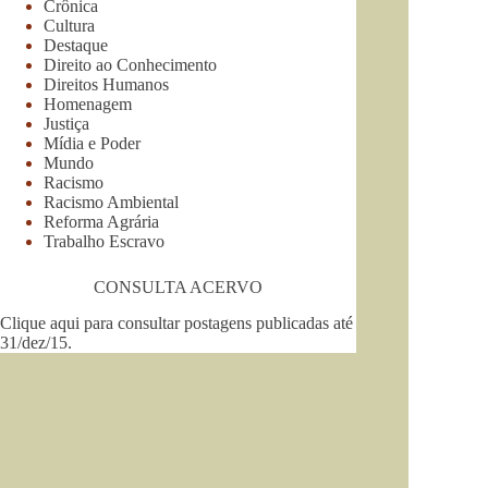
Crônica
Cultura
Destaque
Direito ao Conhecimento
Direitos Humanos
Homenagem
Justiça
Mídia e Poder
Mundo
Racismo
Racismo Ambiental
Reforma Agrária
Trabalho Escravo
CONSULTA ACERVO
Clique aqui para consultar postagens publicadas até
31/dez/15
.