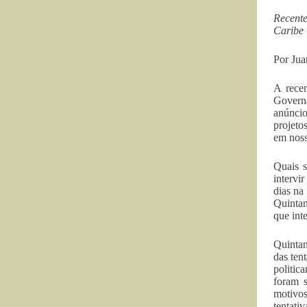
Recent
Caribe
Por Ju
A rece
Governa
anúncio
projeto
em noss
Quais 
intervi
dias na
Quintan
que int
Quintan
das ten
politic
foram s
motivo
tentati