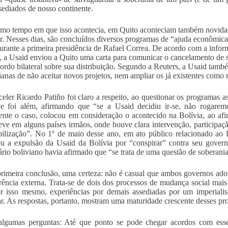
sediados de nosso continente.
o tempo em que isso acontecia, em Quito aconteciam também novidad
. Nesses dias, são concluídos diversos programas de “ajuda econômica
urante a primeira presidência de Rafael Correa. De acordo com a inform
, a Usaid enviou a Quito uma carta para comunicar o cancelamento de s
ordo bilateral sobre sua distribuição. Segundo a Reuters, a Usaid tamb
ianas de não aceitar novos projetos, nem ampliar os já existentes como 
eler Ricardo Patiño foi claro a respeito, ao questionar os programas 
ive foi além, afirmando que “se a Usaid decidiu ir-se, não rogar
ente o caso, colocou em consideração o acontecido na Bolívia, ao af
eve em alguns países irmãos, onde houve clara intervenção, participaç
bilização”. No 1º de maio desse ano, em ato público relacionado ao 
u a expulsão da Usaid da Bolívia por “conspirar” contra seu governo
rio boliviano havia afirmado que “se trata de uma questão de soberania
imeira conclusão, uma certeza: não é casual que ambos governos adote
rência externa. Trata-se de dois dos processos de mudança social mai
r isso mesmo, experiências por demais assediadas por um imperiali
ar. As respostas, portanto, mostram uma maturidade crescente desses pr
lgumas perguntas: Até que ponto se pode chegar acordos com esses