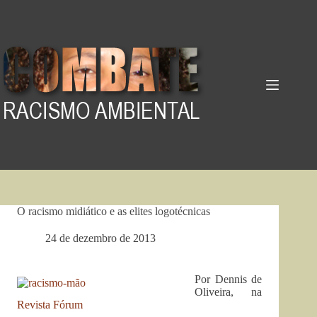
Pular
para
o
conteúdo
O racismo midiático e as elites logotécnicas
24 de dezembro de 2013
Por Dennis de
Oliveira, na
Revista Fórum