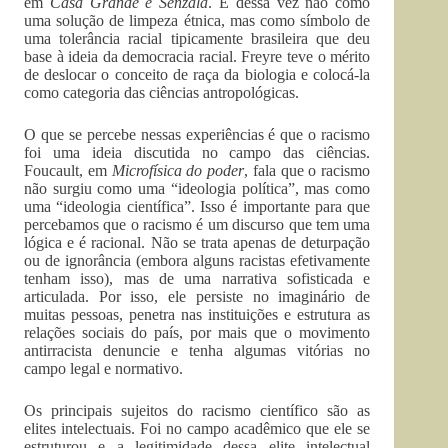
em
Casa Grande e Senzala
. E dessa vez não como
uma solução de limpeza étnica, mas como símbolo de
uma tolerância racial tipicamente brasileira que deu
base à ideia da democracia racial. Freyre teve o mérito
de deslocar o conceito de raça da biologia e colocá-la
como categoria das ciên­cias antropológicas.
O que se percebe nessas experiências é que o racismo
foi uma ideia discutida no campo das ciências.
Foucault, em
Microfísica do poder
, fala que o racismo
não surgiu como uma “ideologia política”, mas como
uma “ideo­logia científica”. Isso é importante para que
percebamos que o racismo é um discurso que tem uma
lógica e é racional. Não se trata apenas de deturpação
ou de ignorância (embora alguns racistas efetivamente
tenham isso), mas de uma narrativa sofisticada e
articulada. Por isso, ele persiste no imaginário de
muitas pessoas, penetra nas instituições e estrutura as
relações sociais do país, por mais que o movimento
antirracista denuncie e tenha algumas vitórias no
campo legal e normativo.
Os principais sujeitos do racismo científico são as
elites intelectuais. Foi no campo acadêmico que ele se
estruturou e a legitimidade dessa elite intelectual