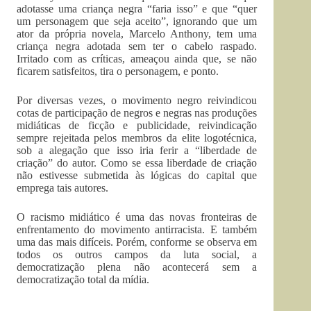
adotasse uma criança negra “faria isso” e que “quer
um personagem que seja aceito”, ignorando que um
ator da própria novela, Marcelo Anthony, tem uma
criança negra adotada sem ter o cabelo raspado.
Irritado com as críticas, ameaçou ainda que, se não
ficarem satisfeitos, tira o personagem, e ponto.
Por diversas vezes, o movimento negro reivindicou
cotas de participação de negros e negras nas produções
midiáticas de ficção e publicidade, reivindicação
sempre rejeitada pelos membros da elite logotécnica,
sob a alegação que isso iria ferir a “liberdade de
criação” do autor. Como se essa liberdade de criação
não estivesse submetida às lógicas do capital que
emprega tais autores.
O racismo midiático é uma das novas fronteiras de
enfrentamento do movimento antirracista. E também
uma das mais difíceis. Porém, conforme se observa em
todos os outros campos da luta social, a
democratização plena não acontecerá sem a
democratização total da mídia.