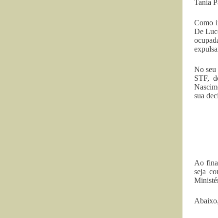
Tania 
Como in
De Lucc
ocupada
expulsa
No seu 
STF, d
Nascime
sua dec
Ao fina
seja co
Ministé
Abaixo,