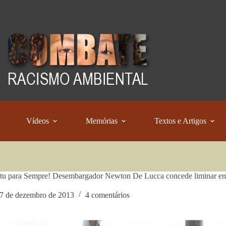
Vídeos
Memórias
Textos e Artigos
tu para Sempre! Desembargador Newton De Lucca concede liminar em
7 de dezembro de 2013
4 comentários