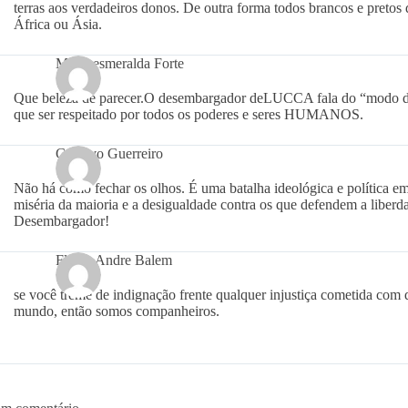
terras aos verdadeiros donos. De outra forma todos brancos e pretos
África ou Ásia.
Maria esmeralda Forte
Que beleza de parecer.O desembargador deLUCCA fala do “modo di
que ser respeitado por todos os poderes e seres HUMANOS.
Gustavo Guerreiro
Não há como fechar os olhos. É uma batalha ideológica e política e
miséria da maioria e a desigualdade contra os que defendem a liberda
Desembargador!
Flavio Andre Balem
se você treme de indignação frente qualquer injustiça cometida com
mundo, então somos companheiros.