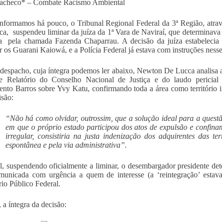
Pacheco* – Combate Racismo Ambiental
formamos há pouco, o Tribunal Regional Federal da 3ª Região, atra
a, suspendeu liminar da juíza da 1ª Vara de Naviraí, que determinava 
 pela chamada Fazenda Chaparrau. A decisão da juíza estabelecia in
r os Guarani Kaiowá, e a Polícia Federal já estava com instruções nesse
despacho, cuja íntegra podemos ler abaixo, Newton De Lucca analisa a
e Relatório do Conselho Nacional de Justiça e do laudo pericial 
nto Barros sobre Yvy Katu, confirmando toda a área como território i
isão:
“Não há como olvidar, outrossim, que a solução ideal para a quest
em que o próprio estado participou dos atos de expulsão e confinam
irregular, consistiria na justa indenização dos adquirentes das t
espontânea e pela via administrativa”.
l, suspendendo oficialmente a liminar, o desembargador presidente de
municada com urgência a quem de interesse (a ‘reintegração’ esta
rio Público Federal.
 a íntegra da decisão: