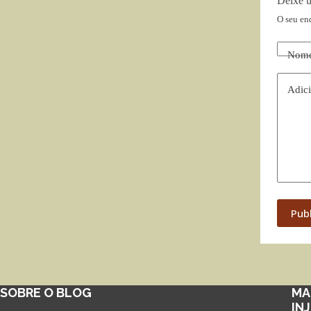
Deixe 
O seu en
Nom
Adici
Pub
SOBRE O BLOG
MA
IN