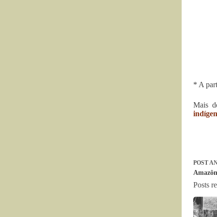
* A par
Mais d
indíge
POST
AN
Amazôni
Posts r