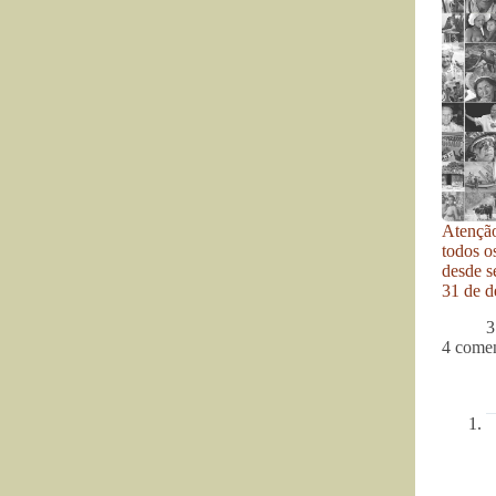
Atenção
todos o
desde se
31 de d
3
4 comen