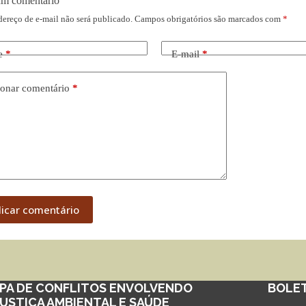
um comentário
dereço de e-mail não será publicado.
Campos obrigatórios são marcados com
*
e
*
E-mail
*
onar comentário
*
licar comentário
PA DE CONFLITOS ENVOLVENDO
BOLE
JUSTIÇA AMBIENTAL E SAÚDE