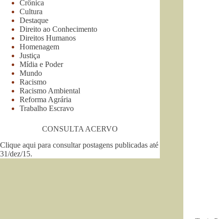
Crônica
Cultura
Destaque
Direito ao Conhecimento
Direitos Humanos
Homenagem
Justiça
Mídia e Poder
Mundo
Racismo
Racismo Ambiental
Reforma Agrária
Trabalho Escravo
CONSULTA ACERVO
Clique aqui para consultar postagens publicadas até
31/dez/15
.