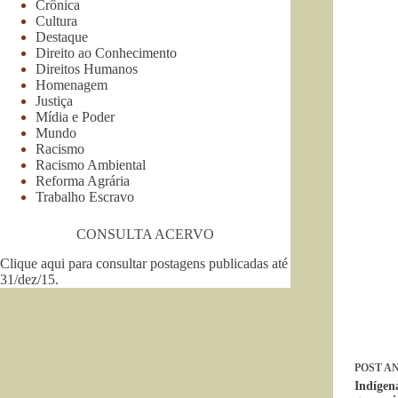
Crônica
Cultura
Destaque
Direito ao Conhecimento
Direitos Humanos
Homenagem
Justiça
Mídia e Poder
Mundo
Racismo
Racismo Ambiental
Reforma Agrária
Trabalho Escravo
CONSULTA ACERVO
Clique aqui para consultar postagens publicadas até
31/dez/15
.
POST
AN
Indígen