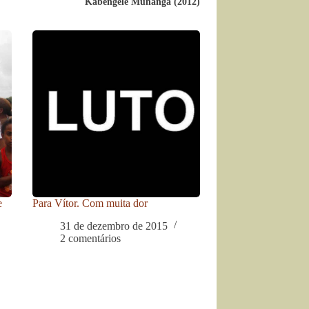
Kabengele Munanga (2012)
e
Para Vítor. Com muita dor
31 de dezembro de 2015
2 comentários