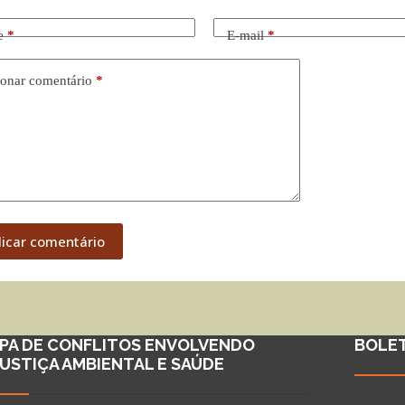
e
*
E-mail
*
onar comentário
*
licar comentário
PA DE CONFLITOS ENVOLVENDO
BOLE
JUSTIÇA AMBIENTAL E SAÚDE