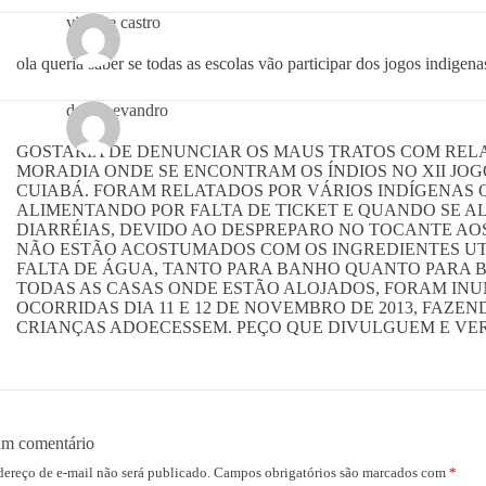
viviane castro
ola queria saber se todas as escolas vão participar dos jogos indigen
danilo evandro
GOSTARIA DE DENUNCIAR OS MAUS TRATOS COM REL
MORADIA ONDE SE ENCONTRAM OS ÍNDIOS NO XII JOG
CUIABÁ. FORAM RELATADOS POR VÁRIOS INDÍGENAS 
ALIMENTANDO POR FALTA DE TICKET E QUANDO SE 
DIARRÉIAS, DEVIDO AO DESPREPARO NO TOCANTE AO
NÃO ESTÃO ACOSTUMADOS COM OS INGREDIENTES UTI
FALTA DE ÁGUA, TANTO PARA BANHO QUANTO PARA 
TODAS AS CASAS ONDE ESTÃO ALOJADOS, FORAM IN
OCORRIDAS DIA 11 E 12 DE NOVEMBRO DE 2013, FAZE
CRIANÇAS ADOECESSEM. PEÇO QUE DIVULGUEM E VER
um comentário
dereço de e-mail não será publicado.
Campos obrigatórios são marcados com
*