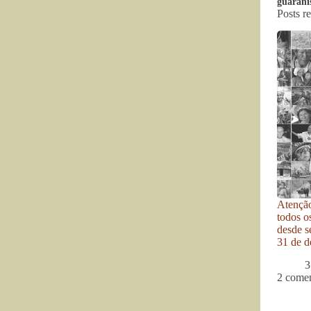
guarani
Posts r
Atenção
todos o
desde se
31 de d
3
2 comen