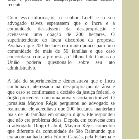
recente.
Com essa informação, o senhor Loeff e o seu
advogado talvez esperassem que o Incra e a
comunidade desistissem da desapropriação e
aceitassem uma doação de 200 hectares. O
superintendente do Incra discordou da proposta.
Avaliava que 200 hectares era muito pouco para uma
comunidade de mais de 50 famílias e que caso
concordasse com a proposta, o Tribunal de Contas da
União poderia questiona-lo sobre seu ato
administrativo.
A fala do superintendente demonstrava que o Incra
continuava interessado na desapropriação da área e
que caso se confirmasse a decisão da justiça federal, o
órgão procederia com uma nova vistoria no imóvel. O
jornalista Mayron Régis perguntou ao advogado se
realmente ele acreditava que 200 hectares manteriam
mais de 50 famílias em situação digna. Ele respondeu
que não era problema deles. Depois, em conversa com
o advogado Diogo Cabral, Mayron Régis comentou
que diferente da comunidade de São Raimundo que
era acompanhada pelo Fórum Carajás, pela Fetaema e