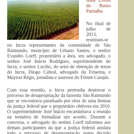
órios Livres
do Baixo
Parnaíba
No final de
julho de
2013,
reuniram-se
no Incra representantes da comunidade de São
Raimundo, município de Urbano Santos, o senhor
Evandro Loeff, proprietário a área, seu advogado, o
senhor José Inácio Rodrigues, superintendente do
Incra, o senhor Lucilio, do setor de obtenção de terras
do Incra, Diogo Cabral, advogado da Fetaema, e
Mayron Régis, jornalista e assessor do Fórum Carajás.
Com essa reunião, o Incra pretendia destravar o
processo de desapropriação da fazenda São Raimundo
que se encontrava paralisado por obra de uma liminar
da justiça federal que o proprietário obtivera em 2010.
O superintendente José Inácio encaminhava a reunião
na tentativa de formalizar um acordo. Durante a
conversa, o advogado do senhor Loeff informou aos
demais participantes da que a justiça federal anulara
todo o processo de desapropriação numa decisão