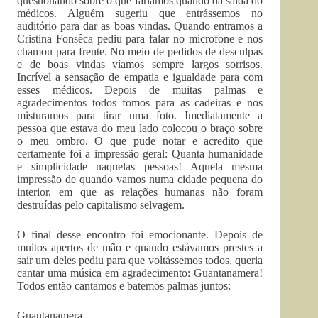
questionando sobre o que faríamos quando da saída do
médicos. Alguém sugeriu que entrássemos no
auditório para dar as boas vindas. Quando entramos a
Cristina Fonsêca pediu para falar no microfone e nos
chamou para frente. No meio de pedidos de desculpas
e de boas vindas víamos sempre largos sorrisos.
Incrível a sensação de empatia e igualdade para com
esses médicos. Depois de muitas palmas e
agradecimentos todos fomos para as cadeiras e nos
misturamos para tirar uma foto. Imediatamente a
pessoa que estava do meu lado colocou o braço sobre
o meu ombro. O que pude notar e acredito que
certamente foi a impressão geral: Quanta humanidade
e simplicidade naquelas pessoas! Aquela mesma
impressão de quando vamos numa cidade pequena do
interior, em que as relações humanas não foram
destruídas pelo capitalismo selvagem.
O final desse encontro foi emocionante. Depois de
muitos apertos de mão e quando estávamos prestes a
sair um deles pediu para que voltássemos todos, queria
cantar uma música em agradecimento: Guantanamera!
Todos então cantamos e batemos palmas juntos:
Guantanamera