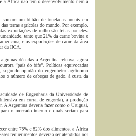
, e a África não tem o desenvolvimento nem a
uai somam um bilhão de toneladas anuais em
 das terras agrícolas do mundo. Por exemplo,
s exportações de milho são feitas por eles.
 humanidade, tanto que 21% da carne bovina e
mericana, e as exportações de carne da área
ar da IICA.
 algumas décadas a Argentina reinava, agora
trora “país do bife”. Políticas equivocadas
o, segundo opinião do engenheiro agrônomo
anos o número de cabeças de gado, à custa da
Faculdade de Engenharia da Universidade de
 intensiva em curral de engorda), a produção
ar. A Argentina deveria fazer como o Uruguai,
 para o mercado interno e quais seriam para
cer entre 75% e 82% dos alimentos, a África
sses requerimentos deverão ser atendidos por