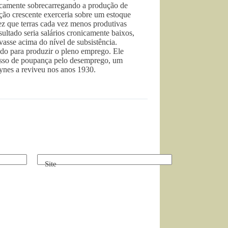
ricamente sobrecarregando a produção de
ção crescente exerceria sobre um estoque
vez que terras cada vez menos produtivas
sultado seria salários cronicamente baixos,
asse acima do nível de subsistência.
o para produzir o pleno emprego. Ele
cesso de poupança pelo desemprego, um
ynes a reviveu nos anos 1930.
Site