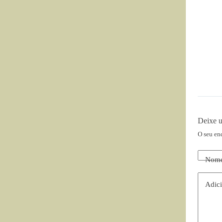
Deixe 
O seu en
Nom
Adici