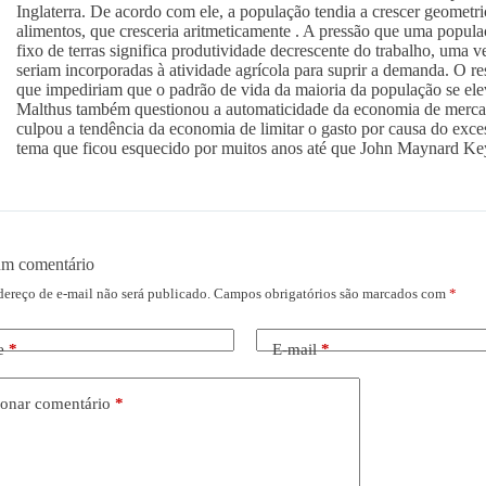
Inglaterra. De acordo com ele, a população tendia a crescer geomet
alimentos, que cresceria aritmeticamente . A pressão que uma popula
fixo de terras significa produtividade decrescente do trabalho, uma 
seriam incorporadas à atividade agrícola para suprir a demanda. O re
que impediriam que o padrão de vida da maioria da população se elev
Malthus também questionou a automaticidade da economia de mercad
culpou a tendência da economia de limitar o gasto por causa do ex
tema que ficou esquecido por muitos anos até que John Maynard Ke
um comentário
dereço de e-mail não será publicado.
Campos obrigatórios são marcados com
*
e
*
E-mail
*
onar comentário
*