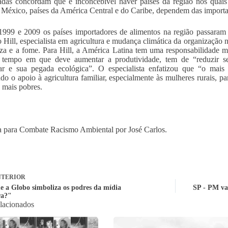
adas concordam que é inconcebível haver países da região nos quais
México, países da América Central e do Caribe, dependem das importa
1999 e 2009 os países importadores de alimentos na região passaram
 Hill, especialista em agricultura e mudança climática da organização
za e a fome. Para Hill, a América Latina tem uma responsabilidade 
tempo em que deve aumentar a produtividade, tem de “reduzir seu
ar e sua pegada ecológica”. O especialista enfatizou que “o mais 
do o apoio à agricultura familiar, especialmente às mulheres rurais, pa
s mais pobres.
 para Combate Racismo Ambiental por José Carlos.
TERIOR
e a Globo simboliza os podres da mídia
SP - PM va
ra?"
elacionados