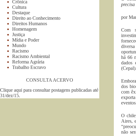
Crônica
precisa
Cultura
Destaque
por Mar
Direito ao Conhecimento
Direitos Humanos
Homenagem
Com se
Justiça
invest
Mídia e Poder
fornece
Mundo
divers
Racismo
oportun
Racismo Ambiental
há 66 m
Reforma Agrária
dados 
Trabalho Escravo
(Cepal)
CONSULTA ACERVO
Embora 
dos bio
Clique aqui para consultar postagens publicadas até
com êxi
31/dez/15
.
exporta
eventos
O chile
Aires, 
“preocu
não ser