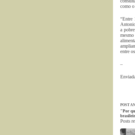
consult
como o 
“Entre 
Antonio
a pobre
mesmo 
aliment
amplian
entre o
–
Enviada
POST
AN
"Por qu
brasilei
Posts r