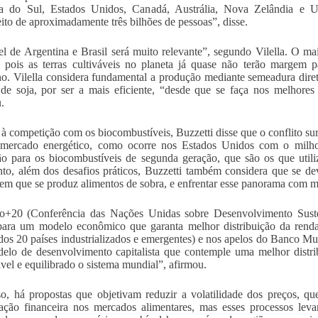
a do Sul, Estados Unidos, Canadá, Austrália, Nova Zelândia e U
feito de aproximadamente três bilhões de pessoas”, disse.
l de Argentina e Brasil será muito relevante”, segundo Vilella. O ma
, pois as terras cultiváveis no planeta já quase não terão margem pa
no. Vilella considera fundamental a produção mediante semeadura diret
 de soja, por ser a mais eficiente, “desde que se faça nos melhores 
.
à competição com os biocombustíveis, Buzzetti disse que o conflito sur
mercado energético, como ocorre nos Estados Unidos com o milho p
o para os biocombustíveis de segunda geração, que são os que util
nto, além dos desafios práticos, Buzzetti também considera que se d
m que se produz alimentos de sobra, e enfrentar esse panorama com me
o+20 (Conferência das Nações Unidas sobre Desenvolvimento Susten
para um modelo econômico que garanta melhor distribuição da rend
dos 20 países industrializados e emergentes) e nos apelos do Banco M
lo de desenvolvimento capitalista que contemple uma melhor distrib
ável e equilibrado o sistema mundial”, afirmou.
so, há propostas que objetivam reduzir a volatilidade dos preços, qu
ação financeira nos mercados alimentares, mas esses processos leva