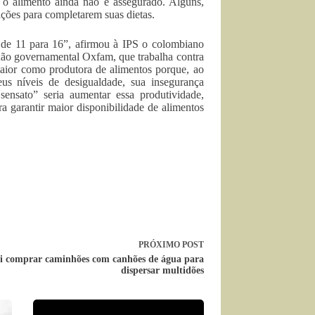
 o alimento ainda não é assegurado. Alguns,
ções para completarem suas dietas.
 de 11 para 16”, afirmou à IPS o colombiano
 não governamental Oxfam, que trabalha contra
maior como produtora de alimentos porque, ao
s níveis de desigualdade, sua insegurança
sensato” seria aumentar essa produtividade,
ra garantir maior disponibilidade de alimentos
PRÓXIMO
POST
i comprar caminhões com canhões de água para
dispersar multidões