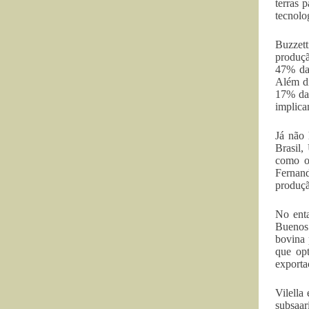
terras 
tecnolo
Buzzett
produçã
47% da 
Além di
17% da 
implica
Já não 
Brasil,
como o
Fernand
produçã
No enta
Buenos 
bovina 
que opt
exporta
Vilella
subsaar