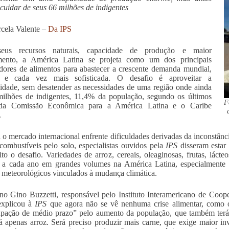
 cuidar de seus 66 milhões de indigentes
cela Valente –
Da IPS
us recursos naturais, capacidade de produção e maior
imento, a América Latina se projeta como um dos principais
dores de alimentos para abastecer a crescente demanda mundial,
a e cada vez mais sofisticada. O desafio é aproveitar a
idade, sem desatender as necessidades de uma região onde ainda
ilhões de indigentes, 11,4% da população, segundo os últimos
F
da Comissão Econômica para a América Latina e o Caribe
.
o mercado internacional enfrente dificuldades derivadas da inconstânc
combustíveis pelo solo, especialistas ouvidos pela
IPS
disseram estar
to o desafio. Variedades de arroz, cereais, oleaginosas, frutas, lácte
 a cada ano em grandes volumes na América Latina, especialmente n
 meteorológicos vinculados à mudança climática.
no Gino Buzzetti, responsável pelo Instituto Interamericano de Coo
explicou à
IPS
que agora não se vê nenhuma crise alimentar, como 
pação de médio prazo” pelo aumento da população, que também terá 
á apenas arroz. Será preciso produzir mais carne, que exige maior in