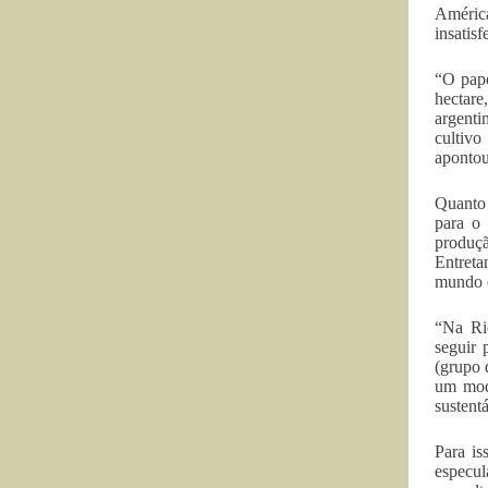
Améric
insatis
“O pape
hectare
argenti
cultivo
apontou
Quanto 
para o 
produçã
Entreta
mundo e
“Na Ri
seguir 
(grupo 
um mode
sustent
Para is
especul