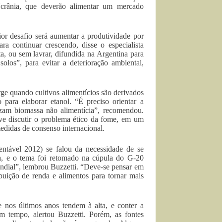
crânia, que deverão alimentar um mercado
ior desafio será aumentar a produtividade por
ra continuar crescendo, disse o especialista
a, ou sem lavrar, difundida na Argentina para
solos”, para evitar a deterioração ambiental,
ge quando cultivos alimentícios são derivados
ara elaborar etanol. “É preciso orientar a
izam biomassa não alimentícia”, recomendou.
eve discutir o problema ético da fome, em um
didas de consenso internacional.
tável 2012) se falou da necessidade de se
a, e o tema foi retomado na cúpula do G-20
undial”, lembrou Buzzetti. “Deve-se pensar em
uição de renda e alimentos para tornar mais
e nos últimos anos tendem à alta, e conter a
m tempo, alertou Buzzetti. Porém, as fontes