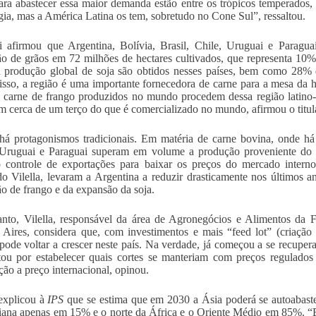
para abastecer essa maior demanda estão entre os trópicos temperados
gia, mas a América Latina os tem, sobretudo no Cone Sul”, ressaltou.
i afirmou que Argentina, Bolívia, Brasil, Chile, Uruguai e Parag
o de grãos em 72 milhões de hectares cultivados, que representa 10%
produção global de soja são obtidos nesses países, bem como 28% da
sso, a região é uma importante fornecedora de carne para a mesa da
carne de frango produzidos no mundo procedem dessa região latino-a
m cerca de um terço do que é comercializado no mundo, afirmou o titul
há protagonismos tradicionais. Em matéria de carne bovina, onde há
 Uruguai e Paraguai superam em volume a produção proveniente do ou
 controle de exportações para baixar os preços do mercado intern
o Vilella, levaram a Argentina a reduzir drasticamente nos últimos 
o de frango e da expansão da soja.
nto, Vilella, responsável da área de Agronegócios e Alimentos da 
Aires, considera que, com investimentos e mais “feed lot” (criação
pode voltar a crescer neste país. Na verdade, já começou a se recuper
ou por estabelecer quais cortes se manteriam com preços regulados
ção a preço internacional, opinou.
 explicou à
IPS
que se estima que em 2030 a Ásia poderá se autoabaste
iana apenas em 15% e o norte da África e o Oriente Médio em 85%. “E