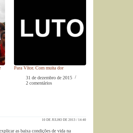
e
Para Vítor. Com muita dor
31 de dezembro de 2015
2 comentários
10 DE JULHO DE 2013 / 14:40
xplicar as baixa condições de vida na