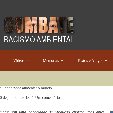
Vídeos
Memórias
Textos e Artigos
 Latina pode alimentar o mundo
0 de julho de 2013
Um comentário
inente tem uma capacidade de produção enorme, mas antes