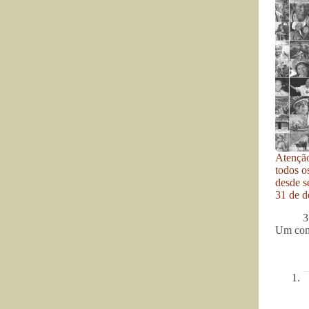
Atenção
todos o
desde se
31 de d
3
Um com