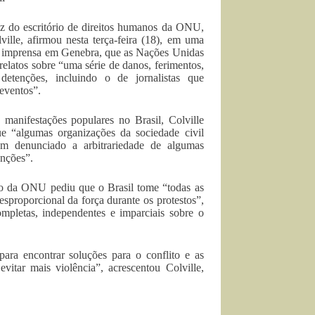
z do escritório de direitos humanos da ONU,
ville, afirmou nesta terça-feira (18), em uma
e imprensa em Genebra, que as Nações Unidas
relatos sobre “uma série de danos, ferimentos,
 detenções, incluindo o de jornalistas que
eventos”.
 manifestações populares no Brasil, Colville
e “algumas organizações da sociedade civil
m denunciado a arbitrariedade de algumas
enções”.
io da ONU pediu que o Brasil tome “todas as
desproporcional da força durante os protestos”,
completas, independentes e imparciais sobre o
ara encontrar soluções para o conflito e as
vitar mais violência”, acrescentou Colville,