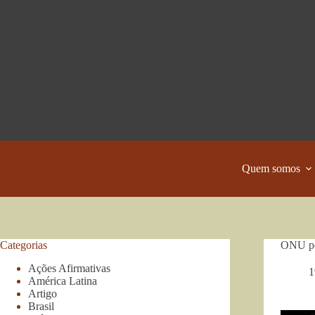
Pular
para
o
conteúdo
Quem somos
Categorias
ONU ped
Ações Afirmativas
1
América Latina
Artigo
Brasil