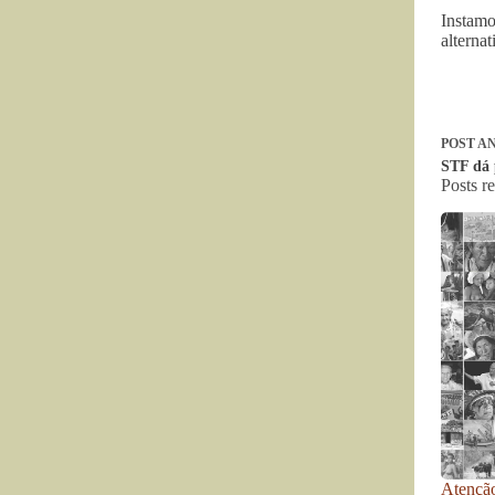
Instamo
alterna
POST
AN
STF dá 
Posts r
Atenção