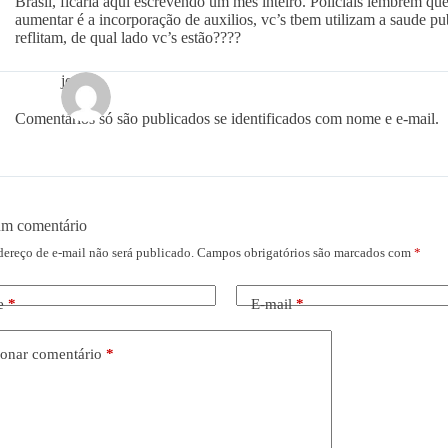
Brasil, ficaria aqui escrevendo um mes inteiro. Policiais lembrem que 
aumentar é a incorporação de auxilios, vc’s tbem utilizam a saude pub
reflitam, de qual lado vc’s estão????
joao
Comentários só são publicados se identificados com nome e e-mail.
um comentário
dereço de e-mail não será publicado.
Campos obrigatórios são marcados com
*
e
*
E-mail
*
onar comentário
*