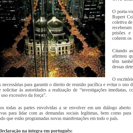
O porta-vo
Rupert Col
coletiva d
receberam 
prisões e
cobrem os 
Citando as
afirmou qu
têm també
dessas det
O escritór
 necessárias para garantir o direito de reunião pacífica e evitar o uso 
 solicitar às autoridades a realização de “investigações imediatas, 
 uso excessivo da força”.
os todas as partes envolvidas a se envolver em um diálogo aberto p
tivas para lidar com as demandas sociais legítimas, bem como para e
do que estão programadas novas manifestações em todo o país.
declaração na íntegra em português: