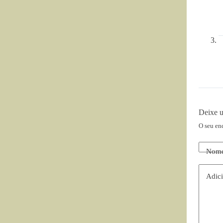
Deixe 
O seu en
Nom
Adici