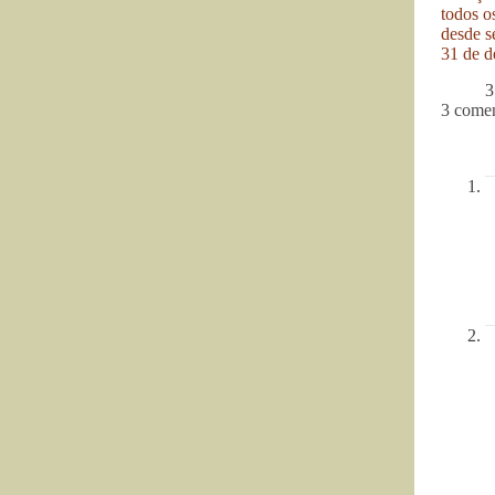
todos o
desde se
31 de d
3
3 comen