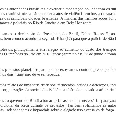
os as autoridades brasileiras a exercer a moderação ao lidar com os di
os manifestantes a não recorrer a atos de violência em busca de suas 
as das principais cidades brasileiras. A maioria das manifestações foi 
tantes e policiais no Rio de Janeiro e em Belo Horizonte.
izamos a declaração do Presidente do Brasil, Dilma Rousseff, ao 
as, bem como o acordo na segunda-feira (17) para que a polícia de São 
rotestos, principalmente em relação ao aumento do custo dos transpor
as Olimpíadas do Rio em 2016, começaram no dia 10 de junho e foram 
s protestos planejados para acontecer, estamos contudo preocupados c
imos dias, [que] não deve ser repetida.
os relatos de uma série de danos, ferimentos, prisões e detenções, inc
 organizações da sociedade civil têm também denunciado a arbitraried
s ao governo do Brasil a tomar todas as medidas necessárias para garant
orcional da força durante os protestos. Também solicitamos às autor
as, independentes e imparciais sobre o alegado uso excessivo da força.