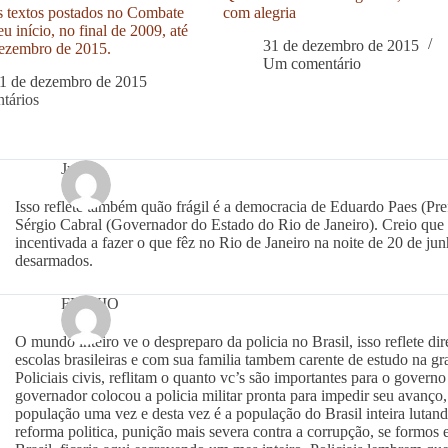
s textos postados no Combate
com alegria
u início, no final de 2009, até
31 de dezembro de 2015
ezembro de 2015.
Um comentário
1 de dezembro de 2015
tários
Julia
Isso reflete também quão frágil é a democracia de Eduardo Paes (Pre
Sérgio Cabral (Governador do Estado do Rio de Janeiro). Creio que 
incentivada a fazer o que fêz no Rio de Janeiro na noite de 20 de ju
desarmados.
FLAVIO
O mundo inteiro ve o despreparo da policia no Brasil, isso reflete d
escolas brasileiras e com sua familia tambem carente de estudo na g
Policiais civis, reflitam o quanto vc’s são importantes para o gover
governador colocou a policia militar pronta para impedir seu avanço, 
população uma vez e desta vez é a população do Brasil inteira lutan
reforma politica, punição mais severa contra a corrupção, se formos 