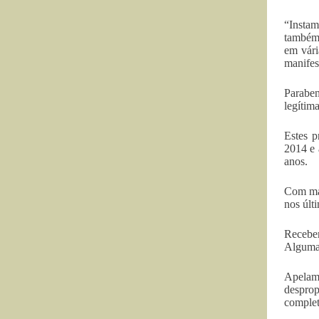
“Instam
também 
em vári
manifes
Paraben
legítim
Estes p
2014 e 
anos.
Com mai
nos últ
Recebem
Algumas
Apelamo
desprop
complet