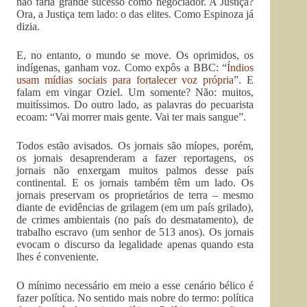
não faria grande sucesso como negociador. A Justiça?
Ora, a Justiça tem lado: o das elites. Como Espinoza já
dizia.
E, no entanto, o mundo se move. Os oprimidos, os
indígenas, ganham voz. Como expôs a BBC: “
Índios
usam mídias sociais para fortalecer voz própria
”. E
falam em vingar Oziel. Um somente? Não: muitos,
muitíssimos. Do outro lado, as palavras do pecuarista
ecoam: “Vai morrer mais gente. Vai ter mais sangue”.
Todos estão avisados. Os jornais são míopes, porém,
os jornais desaprenderam a fazer reportagens, os
jornais não enxergam muitos palmos desse país
continental. E os jornais também têm um lado. Os
jornais preservam os proprietários de terra – mesmo
diante de evidências de grilagem (em um país grilado),
de crimes ambientais (no país do desmatamento), de
trabalho escravo (um senhor de 513 anos). Os jornais
evocam o discurso da legalidade apenas quando esta
lhes é conveniente.
O mínimo necessário em meio a esse cenário bélico é
fazer política. No sentido mais nobre do termo: política