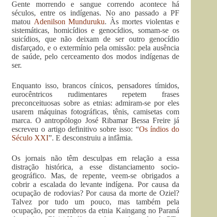
Gente morrendo e sangue correndo acontece há
séculos, entre os indígenas. No ano passado a PF
matou
Adenilson Munduruku
. Às mortes violentas e
sistemáticas, homicídios e genocídios, somam-se os
suicídios, que não deixam de ser outro genocídio
disfarçado, e o extermínio pela omissão: pela ausência
de saúde, pelo cerceamento dos modos indígenas de
ser.
Enquanto isso, brancos cínicos, pensadores tímidos,
eurocêntricos rudimentares repetem frases
preconceituosas sobre as etnias: admiram-se por eles
usarem máquinas fotográficas, tênis, camisetas com
marca. O antropólogo José Ribamar Bessa Freire já
escreveu o artigo definitivo sobre isso: “
Os índios do
Século XXI
”. E desconstruiu a infâmia.
Os jornais não têm desculpas em relação a essa
distração histórica, a esse distanciamento socio-
geográfico. Mas, de repente, veem-se obrigados a
cobrir a escalada do levante indígena. Por causa da
ocupação de rodovias? Por causa da morte de Oziel?
Talvez por tudo um pouco, mas também pela
ocupação, por membros da etnia Kaingang no Paraná