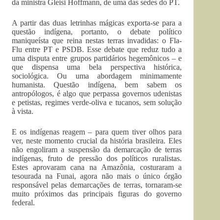
da ministra Gleisi Hoffmann, de uma das sedes do PT.
A partir das duas letrinhas mágicas exporta-se para a
questão indígena, portanto, o debate político
maniqueísta que reina nestas terras invadidas: o Fla-
Flu entre PT e PSDB. Esse debate que reduz tudo a
uma disputa entre grupos partidários hegemônicos – e
que dispensa uma bela perspectiva histórica,
sociológica. Ou uma abordagem minimamente
humanista. Questão indígena, bem sabem os
antropólogos, é algo que perpassa governos udenistas
e petistas, regimes verde-oliva e tucanos, sem solução
à vista.
E os indígenas reagem – para quem tiver olhos para
ver, neste momento crucial da história brasileira. Eles
não engoliram a suspensão da demarcação de terras
indígenas, fruto de pressão dos políticos ruralistas.
Estes aprovaram cana na Amazônia, costuraram a
tesourada na Funai, agora não mais o único órgão
responsável pelas demarcações de terras, tornaram-se
muito próximos das principais figuras do governo
federal.