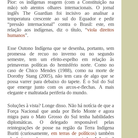
Pior: os indígenas reagem (com a Constituição na
mão) sob atentos olhares internacionais. O jornal
inglês The Guardian foi incisivo ao analisar a
temperatura crescente ao sul do Equador e pedir
“pressão internacional” contra o Brasil: este, em
relação aos indígenas, diz o título, “
viola direitos
humanos
”.
Esse Outono Indígena que se desenha, portanto, sem
promessa de recuo no inverno ou no segundo
semestre, tem um efeito-espelho em relação às
primaveras políticas do hemisfério norte. Como no
caso de Chico Mendes (1988), como na morte de
Dorothy Stang (2005), não tem cara de algo que se
possa varrer para debaixo do tapete. É o Sul do Sul
que emerge junto com os arcos-e-flechas. A mais
elegante e maltratada periferia do mundo.
Soluções à vista? Longe disso. Não há notícia de que a
Força Nacional que anda por Belo Monte e agora
migra para o Mato Grosso do Sul tenha habilidades
diplomáticas. O delegado responsável pelas
reintegrações de posse na região da Terra Indígena
Buriti (curiosamente,
em terras de políticos
) também