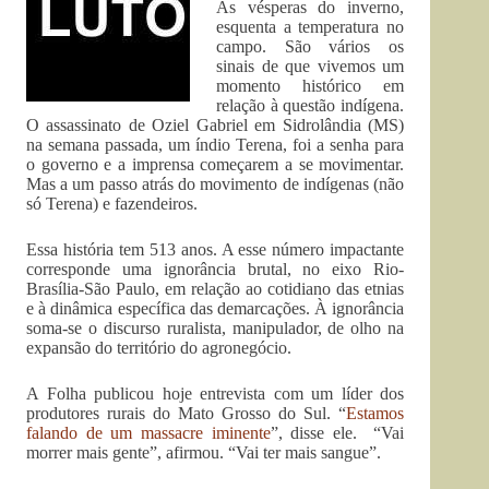
Às vésperas do inverno,
esquenta a temperatura no
campo. São vários os
sinais de que vivemos um
momento histórico em
relação à questão indígena.
O assassinato de Oziel Gabriel em Sidrolândia (MS)
na semana passada, um índio Terena, foi a senha para
o governo e a imprensa começarem a se movimentar.
Mas a um passo atrás do movimento de indígenas (não
só Terena) e fazendeiros.
Essa história tem 513 anos. A esse número impactante
corresponde uma ignorância brutal, no eixo Rio-
Brasília-São Paulo, em relação ao cotidiano das etnias
e à dinâmica específica das demarcações. À ignorância
soma-se o discurso ruralista, manipulador, de olho na
expansão do território do agronegócio.
A Folha publicou hoje entrevista com um líder dos
produtores rurais do Mato Grosso do Sul. “
Estamos
falando de um massacre iminente
”, disse ele. “Vai
morrer mais gente”, afirmou. “Vai ter mais sangue”.