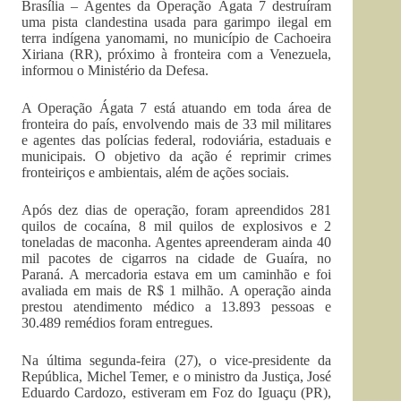
Brasília – Agentes da Operação Ágata 7 destruíram
uma pista clandestina usada para garimpo ilegal em
terra indígena yanomami, no município de Cachoeira
Xiriana (RR), próximo à fronteira com a Venezuela,
informou o Ministério da Defesa.
A Operação Ágata 7 está atuando em toda área de
fronteira do país, envolvendo mais de 33 mil militares
e agentes das polícias federal, rodoviária, estaduais e
municipais. O objetivo da ação é reprimir crimes
fronteiriços e ambientais, além de ações sociais.
Após dez dias de operação, foram apreendidos 281
quilos de cocaína, 8 mil quilos de explosivos e 2
toneladas de maconha. Agentes apreenderam ainda 40
mil pacotes de cigarros na cidade de Guaíra, no
Paraná. A mercadoria estava em um caminhão e foi
avaliada em mais de R$ 1 milhão. A operação ainda
prestou atendimento médico a 13.893 pessoas e
30.489 remédios foram entregues.
Na última segunda-feira (27), o vice-presidente da
República, Michel Temer, e o ministro da Justiça, José
Eduardo Cardozo, estiveram em Foz do Iguaçu (PR),