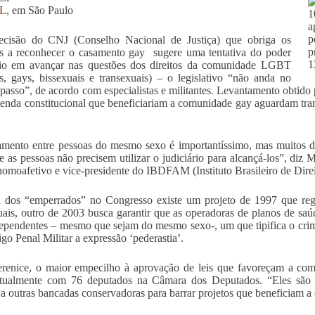
L
, em São Paulo
ecisão do CNJ (Conselho Nacional de Justiça) que obriga os
os a reconhecer o casamento gay sugere uma tentativa do poder
ário em avançar nas questões dos direitos da comunidade LGBT
as, gays, bissexuais e transexuais) – o legislativo “não anda no
asso”, de acordo com especialistas e militantes. Levantamento obtido
enda constitucional que beneficiariam a comunidade gay aguardam tra
mento entre pessoas do mesmo sexo é importantíssimo, mas muitos dir
e as pessoas não precisem utilizar o judiciário para alcançá-los”, diz
 homoafetivo e vice-presidente do IBDFAM (Instituto Brasileiro de Direi
a dos “emperrados” no Congresso existe um projeto de 1997 que reg
uais, outro de 2003 busca garantir que as operadoras de planos de saúd
pendentes – mesmo que sejam do mesmo sexo-, um que tipifica o crim
go Penal Militar a expressão ‘pederastia’.
erenice, o maior empecilho à aprovação de leis que favoreçam a c
atualmente com 76 deputados na Câmara dos Deputados. “Eles são 
 a outras bancadas conservadoras para barrar projetos que beneficia