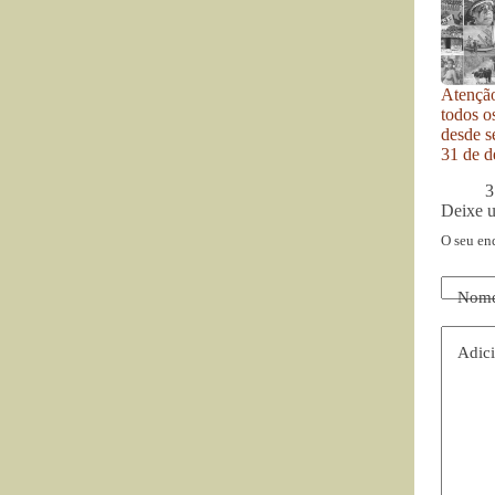
Atenção
todos o
desde se
31 de d
3
Deixe 
O seu en
Nom
Adici