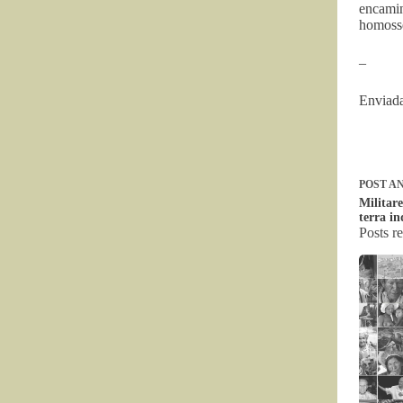
encami
homoss
–
Enviada
POST
AN
Militar
terra i
Posts r