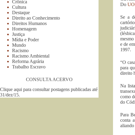
Crônica
Do
UO
Cultura
Destaque
Se a d
Direito ao Conhecimento
cartóri
Direitos Humanos
judici
Homenagem
(lésbic
Justiça
mesmo p
Mídia e Poder
e de em
Mundo
1997.
Racismo
Racismo Ambiental
Reforma Agrária
“O casa
Trabalho Escravo
para qu
direito
CONSULTA ACERVO
Na list
Clique aqui para consultar postagens publicadas até
transex
31/dez/15
.
como de
do Códi
Para B
conta 
aliando