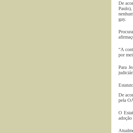
De acor
Paulo),
nenhuma
gay.
Procura
afirmaç
“A conf
por mei
Para Je
judiciár
Estatut
De acor
pela OA
O Estat
adoção 
Atualm