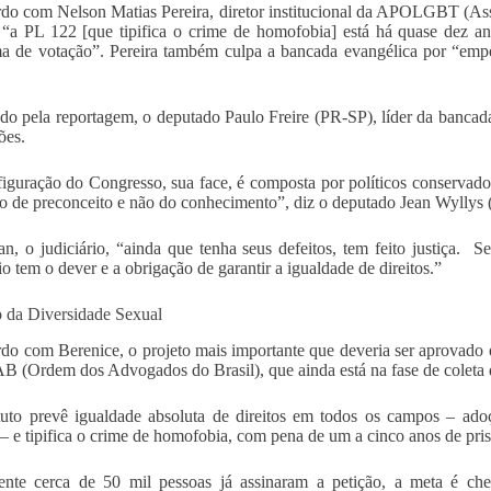
do com Nelson Matias Pereira, diretor institucional da APOLGBT (A
 “a PL 122 [que tipifica o crime de homofobia] está há quase dez a
 de votação”. Pereira também culpa a bancada evangélica por “emper
do pela reportagem, o deputado Paulo Freire (PR-SP), líder da bancad
ões.
iguração do Congresso, sua face, é composta por políticos conservador
o de preconceito e não do conhecimento”, diz o deputado Jean Wyllys
an, o judiciário, “ainda que tenha seus defeitos, tem feito justiça. S
io tem o dever e a obrigação de garantir a igualdade de direitos.”
o da Diversidade Sexual
do com Berenice, o projeto mais importante que deveria ser aprovado 
B (Ordem dos Advogados do Brasil), que ainda está na fase de coleta d
uto prevê igualdade absoluta de direitos em todos os campos – adoç
– e tipifica o crime de homofobia, com pena de um a cinco anos de pris
ente cerca de 50 mil pessoas já assinaram a petição, a meta é ch