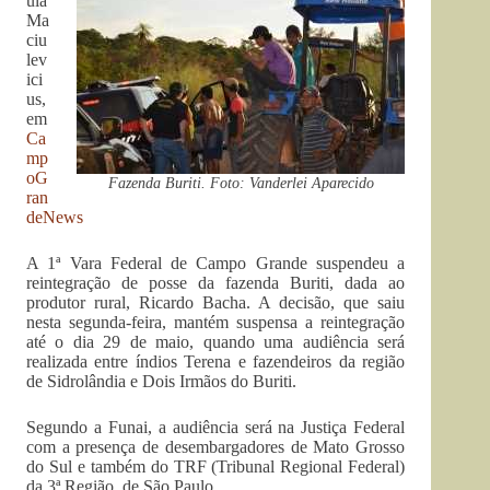
ula
Ma
ciu
lev
ici
us,
em
Ca
mp
oG
Fazenda Buriti. Foto: Vanderlei Aparecido
ran
deNews
A 1ª Vara Federal de Campo Grande suspendeu a
reintegração de posse da fazenda Buriti, dada ao
produtor rural, Ricardo Bacha. A decisão, que saiu
nesta segunda-feira, mantém suspensa a reintegração
até o dia 29 de maio, quando uma audiência será
realizada entre índios Terena e fazendeiros da região
de Sidrolândia e Dois Irmãos do Buriti.
Segundo a Funai, a audiência será na Justiça Federal
com a presença de desembargadores de Mato Grosso
do Sul e também do TRF (Tribunal Regional Federal)
da 3ª Região, de São Paulo.