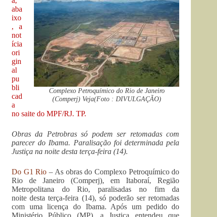
a,
aba
ixo
, a
not
ícia
ori
gin
al
pu
bli
Complexo Petroquímico do Rio de Janeiro
cad
(Comperj) Veja(Foto : DIVULGAÇÃO)
a
no saite do MPF/RJ. TP.
Obras da Petrobras só podem ser retomadas com
parecer do Ibama.
Paralisação foi determinada pela
Justiça na noite desta terça-feira (14).
Do G1 Rio
– As obras do Complexo Petroquímico do
Rio de Janeiro (Comperj), em Itaboraí, Região
Metropolitana do Rio, paralisadas no fim da
noite desta terça-feira (14), só poderão ser retomadas
com uma licença do Ibama. Após um pedido do
Ministério Público (MP), a Justiça entendeu que