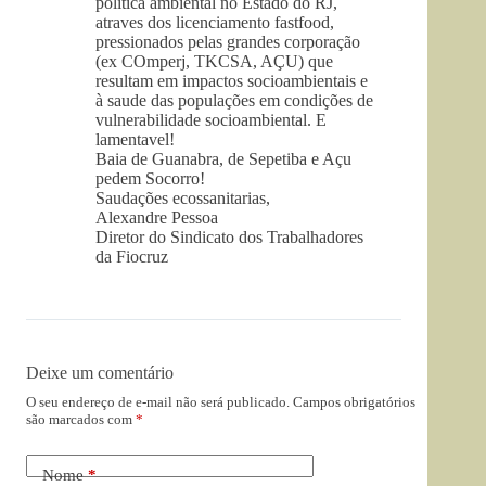
politica ambiental no Estado do RJ,
atraves dos licenciamento fastfood,
pressionados pelas grandes corporação
(ex COmperj, TKCSA, AÇU) que
resultam em impactos socioambientais e
à saude das populações em condições de
vulnerabilidade socioambiental. E
lamentavel!
Baia de Guanabra, de Sepetiba e Açu
pedem Socorro!
Saudações ecossanitarias,
Alexandre Pessoa
Diretor do Sindicato dos Trabalhadores
da Fiocruz
Deixe um comentário
O seu endereço de e-mail não será publicado.
Campos obrigatórios
são marcados com
*
Nome
*