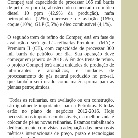
Comperj terá capacidade de processar 165 mil barris
de petróleo por dia, abastecendo o mercado com óleo
diesel 10 ppm (42,9% da produção), nafta
petroquímica (22%), querosene de aviação (16%),
coque (10%), GLP (5,5%) e óleo combustível (4,1%).
O segundo trem de refino do Comperj está em fase de
avaliação e será igual às refinarias Premium I (MA) e
Premium II (CE), com capacidade de processar 300
mil barris de petróleo por dia. Sua operação deve
começar em janeiro de 2018. Além dos trens de refino,
o projeto Comperj terá ainda unidades de produção de
lubrificantes e aromáticos, e unidades de
processamento do gás natural produzido no pré-sal,
que também será usado como matéria-prima para as
plantas petroquímicas.
“Todas as refinarias, em avaliação ou em construção,
são igualmente importantes para a Petrobras. E todas
estão no plano de negócios 2012-2016. Hoje
necessitamos importar combustíveis, e a melhor saída é
colocar de pé as novas refinarias. Estamos trabalhando
dedicadamente com vistas à adequação das mesmas às
métricas internacionais de preço, prazo e tecnologias