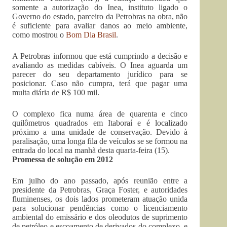
somente a autorização do Inea, instituto ligado o
Governo do estado, parceiro da Petrobras na obra, não
é suficiente para avaliar danos ao meio ambiente,
como mostrou o
Bom Dia Brasil
.
A Petrobras informou que está cumprindo a decisão e
avaliando as medidas cabíveis. O Inea aguarda um
parecer do seu departamento jurídico para se
posicionar. Caso não cumpra, terá que pagar uma
multa diária de R$ 100 mil.
O complexo fica numa área de quarenta e cinco
quilômetros quadrados em Itaboraí e é localizado
próximo a uma unidade de conservação. Devido à
paralisação, uma longa fila de veículos se se formou na
entrada do local na manhã desta quarta-feira (15).
Promessa de solução em 2012
Em julho do ano passado, após reunião entre a
presidente da Petrobras, Graça Foster, e autoridades
fluminenses, os dois lados prometeram atuação unida
para solucionar pendências como o licenciamento
ambiental do emissário e dos oleodutos de suprimento
de petróleo e escoamento de derivados do complexo, e