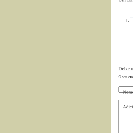
Deixe 
O seu en
Nom
Adici