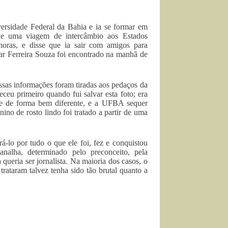
ersidade Federal da Bahia e ia se formar em
 de uma viagem de intercâmbio aos Estados
 horas, e disse que ia sair com amigos para
ar Ferreira Souza
foi encontrado na manhã de
essas informações foram tiradas aos pedaços da
ceu primeiro quando fui salvar esta foto; era
ele de forma bem diferente, e a UFBA sequer
no de rosto lindo foi tratado a partir de uma
á-lo por tudo o que ele foi, fez e conquistou
nalha, determinado pelo preconceito, pela
 queria ser jornalista. Na maioria dos casos, o
trataram talvez tenha sido tão brutal quanto a