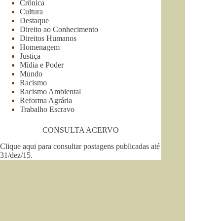
Crônica
Cultura
Destaque
Direito ao Conhecimento
Direitos Humanos
Homenagem
Justiça
Mídia e Poder
Mundo
Racismo
Racismo Ambiental
Reforma Agrária
Trabalho Escravo
CONSULTA ACERVO
Clique aqui para consultar postagens publicadas até
31/dez/15
.