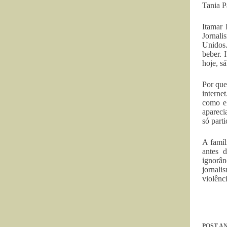
Tania 
Itamar 
Jornal
Unido
beber.
hoje, s
Por que
interne
como el
apareci
só part
A famíl
antes 
ignorân
jornali
violênc
POST
AN