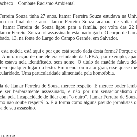
Pacheco – Combate Racismo Ambiental
Ferreira Souza tinha 27 anos.
Itamar Ferreira Souza estudava na
Univ
ismo no final deste ano.
Itamar Ferreira Souza acabara de voltar
s.
Itamar Ferreira de Souza ligou para a família, por volta das 22
Itamar Ferreira Souza foi assassinado esta madrugada. O corpo de
Itam
ábado, 13,
na fonte do Largo do Campo Grande, em Salvador.
 esta notícia está aqui e por que está sendo dada desta forma? Porque 
t. A informação de que ele era estudante da UFBA, por exemplo, apare
e estava nela identificado, sem nome. O título da matéria falava d
a em qualquer lugar do texto. Em menor ou maior grau, esse quase meni
icularidade. Uma particularidade alimentada pela homofobia.
ia de Itamar Ferreira de Souza merece respeito. E merece poder lembr
de ser barbaramente assassinado, e não por um sensacionalismo ca
cia, pela incapacidade de lidar com “o outro”. Itamar Ferreira de Souza
smo não soube respeitá-lo. E a forma como alguns pseudo jornalistas o 
ia de seu assassino.
TERIOR