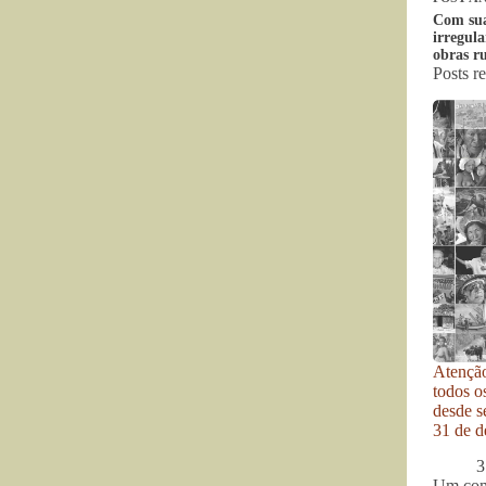
Com sua
irregul
obras 
Posts r
Atenção
todos o
desde se
31 de d
3
Um com