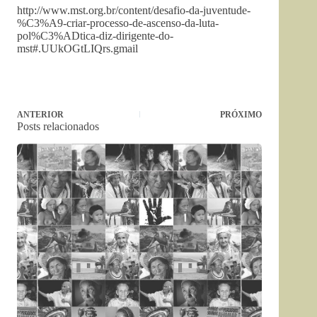
http://www.mst.org.br/content/desafio-da-juventude-
%C3%A9-criar-processo-de-ascenso-da-luta-
pol%C3%ADtica-diz-dirigente-do-
mst#.UUkOGtLIQrs.gmail
ANTERIOR
PRÓXIMO
Posts relacionados