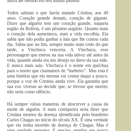
altiva até mesmo em seu último passeio.
Todos sabiam o que havia matado Cristina, aos 49
anos. Coração grande demais, coração de gigante.
Dizer que alguém tem um coração grande, naquela
região da Bolívia, é um péssimo augúrio. Quanto mais
o coração dela aumentava, mais a vida encolhia. Ela
sabia que não podia ganhar a luta que lhe custou cada
dia. Sabia que no fim, sempre muito mais cedo do que
tarde, a Vinchuca venceria. A Vinchuca, esse
personagem que entrou na sua vida talvez até antes da
vida, quando ainda era um desejo no útero da sua mãe.
E nunca mais saiu. Vinchuca é o nome em quéchua
para o inseto que chamamos de “barbeiro”. Mas esta é
uma história que ela mesma vai contar daqui a pouco,
porque a voz de Cristina ainda vive. Ela garantiu que
sua voz vivesse ao decidir que, se tivesse que morrer,
não seria como silêncio.
Há sempre várias maneiras de descrever a causa da
morte de alguém. A mais corriqueira seria dizer que
Cristina morreu da doença identificada pelo brasileiro
Carlos Chagas no início do século XX. É uma verdade
que ela tenha morrido de doença de Chagas. Mas é
uma verdade pequena. É preciso ampliar um pouco