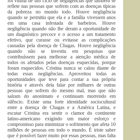
foi vítima de um ciclo de negligências que também se
reflete nas pessoas que sofrem com as doenças típicas
da pobreza no mundo todo. Houve negligência
quando se permitiu que ela e a família vivessem anos
em uma casa infestada de barbeiros. Houve
negligência quando não lhe deram a oportunidade de
um diagnóstico precoce e o acesso a um tratamento
efetivo, que curasse ou evitasse as complicações
causadas pela doença de Chagas. Houve negligência
quando não se investiu em pesquisas que
contribuíssem para melhorar a atenção médica de
todos os afetados pelas doenças esquecidas, porque
foram esquecidos. Cristina nunca se calou diante de
todas essas negligências. Aproveitou todas as
oportunidades que teve para contar a sua própria
história e através dela falar por milhares de outras
pessoas que sofrem do mesmo mal, mas que não
saíram do anonimato e continuam morrendo em
silêncio. Existe uma forte identidade sociocultural
entre a doença de Chagas e a América Latina, e
escutar Cristina era sentir o clamor do continente
latino-americano exigindo um maior esforço e
compromisso para minimizar o sofrimento que afeta 10
milhões de pessoas em todo o mundo. É triste saber
que é possível fazer muito por essas pessoas, mas falta