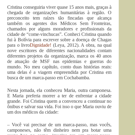
Cristina conseguiria viver quase 15 anos mais, graças à
chegada de organizações humanitárias à região. O
preconceito tem raízes tão fincadas que alcança
também os agentes dos Médicos Sem Fronteiras,
chamados por alguns moradores e profissionais da
cidade de “come-vinchucas”. Conheci Cristina quando
fui à Bolívia para escrever sobre a doença de Chagas
para o livro
Dignidade!
(Leya, 2012). A obra, na qual
nove escritores de diferentes nacionalidades contam
diferentes projetos da organização, marca os 40 anos
de atuação de MSF nas epidemias e guerras do
mundo. No meu capítulo, conto duas histórias reais:
uma delas é a viagem empreendida por Cristina em
busca de um marca-passo em Cochabamba.
Nesta jornada, ela conheceu Maria, outra camponesa.
E Maria preferia morrer a ter de enfrentar a cidade
grande. Foi Cristina quem a convenceu a continuar no
ônibus e salvar sua vida. Foi isso o que Maria ouviu de
um dos médicos da cidade:
– Você vai precisar de um marca-passo, mas vocês,
camponeses, não têm dinheiro nem pra botar uma