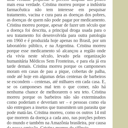
mais essa verdade. Cristina morreu porque a indústria
farmacêutica não tem interesse em pesquisar
tratamento, vacina e cura para as doenças dos pobres,
as doenças de quem não pode pagar por medicamento.
Cristina morreu porque, apesar de fazer um século que
a doença foi descrita, a principal droga usada para o
seu tratamento foi desenvolvida para outra patologia
em 1960 e é produzida hoje apenas no Brasil, por um
laboratório público, e na Argentina. Cristina morreu
porque esse medicamento só alcançou a região onde
ela vivia neste século, levado pela organização
humanitária Médicos Sem Fronteiras, e para ela já era
tarde demais. Cristina morreu porque os camponeses
moram em casas de pau a pique, cobertas de palha,
onde até hoje em algumas delas centenas de barbeiros
se escondem – centenas, até milhares em cada casa. E,
se os camponeses mal tem o que comer, não há
nenhuma chance de melhorarem o seu teto. Cristina
morreu porque os barbeiros não são exterminados
como poderiam e deveriam ser – e pessoas como ela
são entregues a insetos que transmitem um parasita que
pode matá-las. Cristina morreu, como os outros 14 mil
que morrem da doença a cada ano, nas porções pobres
do mundo e também na Amazônia brasileira, por causa
da nossa omissão. Cristina morreu de silêncio.