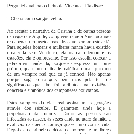
Perguntei qual era o cheiro da Vinchuca. Ela disse:
– Cheira como sangue velho.
Ao escutar a narrativa de Cristina e de outras pessoas
da região de Aiquile, compreendi que a Vinchuca não
era apenas um inseto, mas algo que sempre esteve lá.
Para aqueles homens e mulheres nunca havia existido
uma vida sem Vinchuca, ela marca o tempo e as
estações, ela é onipresente. Por isso escolhi colocar a
palavra em maiúscula, porque ela expressa um nome
próprio, quase uma entidade maléfica, o mais próximo
de um vampiro real que eu já conheci. Não apenas
porque suga o sangue, bem mais pela teia de
significados que lhe foi atribuída na existência
concreta e simbólica dos camponeses bolivianos.
Estes vampiros da vida real assinalam as gerações
através dos séculos. E garantem ainda hoje a
perpetuação da pobreza. Como as pessoas são
infectadas ao nascer, às vezes ainda no útero da mãe, a
evolução da doença começa quase junto com a vida.
Depois das primeiras décadas, homens e mulheres