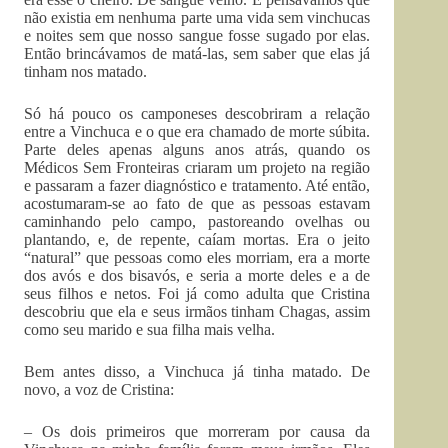
não existia em nenhuma parte uma vida sem vinchucas
e noites sem que nosso sangue fosse sugado por elas.
Então brincávamos de matá-las, sem saber que elas já
tinham nos matado.
Só há pouco os camponeses descobriram a relação
entre a Vinchuca e o que era chamado de morte súbita.
Parte deles apenas alguns anos atrás, quando os
Médicos Sem Fronteiras criaram um projeto na região
e passaram a fazer diagnóstico e tratamento. Até então,
acostumaram-se ao fato de que as pessoas estavam
caminhando pelo campo, pastoreando ovelhas ou
plantando, e, de repente, caíam mortas. Era o jeito
“natural” que pessoas como eles morriam, era a morte
dos avós e dos bisavós, e seria a morte deles e a de
seus filhos e netos. Foi já como adulta que Cristina
descobriu que ela e seus irmãos tinham Chagas, assim
como seu marido e sua filha mais velha.
Bem antes disso, a Vinchuca já tinha matado. De
novo, a voz de Cristina:
– Os dois primeiros que morreram por causa da