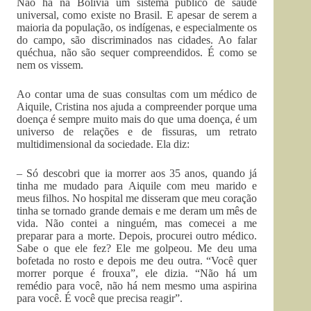
Não há na Bolívia um sistema público de saúde
universal, como existe no Brasil. E apesar de serem a
maioria da população, os indígenas, e especialmente os
do campo, são discriminados nas cidades. Ao falar
quéchua, não são sequer compreendidos. É como se
nem os vissem.
Ao contar uma de suas consultas com um médico de
Aiquile, Cristina nos ajuda a compreender porque uma
doença é sempre muito mais do que uma doença, é um
universo de relações e de fissuras, um retrato
multidimensional da sociedade. Ela diz:
– Só descobri que ia morrer aos 35 anos, quando já
tinha me mudado para Aiquile com meu marido e
meus filhos. No hospital me disseram que meu coração
tinha se tornado grande demais e me deram um mês de
vida. Não contei a ninguém, mas comecei a me
preparar para a morte. Depois, procurei outro médico.
Sabe o que ele fez? Ele me golpeou. Me deu uma
bofetada no rosto e depois me deu outra. “Você quer
morrer porque é frouxa”, ele dizia. “Não há um
remédio para você, não há nem mesmo uma aspirina
para você. É você que precisa reagir”.