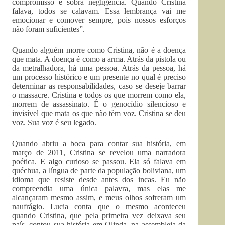
compromisso e sobra negligência. Quando Cristina
falava, todos se calavam. Essa lembrança vai me
emocionar e comover sempre, pois nossos esforços
não foram suficientes”.
Quando alguém morre como Cristina, não é a doença
que mata. A doença é como a arma. Atrás da pistola ou
da metralhadora, há uma pessoa. Atrás da pessoa, há
um processo histórico e um presente no qual é preciso
determinar as responsabilidades, caso se deseje barrar
o massacre. Cristina e todos os que morrem como ela,
morrem de assassinato. É o genocídio silencioso e
invisível que mata os que não têm voz. Cristina se deu
voz. Sua voz é seu legado.
Quando abriu a boca para contar sua história, em
março de 2011, Cristina se revelou uma narradora
poética. E algo curioso se passou. Ela só falava em
quéchua, a língua de parte da população boliviana, um
idioma que resiste desde antes dos incas. Eu não
compreendia uma única palavra, mas elas me
alcançaram mesmo assim, e meus olhos sofreram um
naufrágio. Lucia conta que o mesmo aconteceu
quando Cristina, que pela primeira vez deixava seu
país, contou sua história em Olinda, na assembleia da