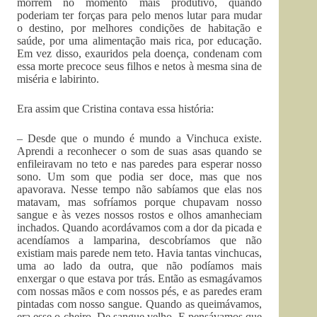
morrem no momento mais produtivo, quando
poderiam ter forças para pelo menos lutar para mudar
o destino, por melhores condições de habitação e
saúde, por uma alimentação mais rica, por educação.
Em vez disso, exauridos pela doença, condenam com
essa morte precoce seus filhos e netos à mesma sina de
miséria e labirinto.
Era assim que Cristina contava essa história:
– Desde que o mundo é mundo a Vinchuca existe.
Aprendi a reconhecer o som de suas asas quando se
enfileiravam no teto e nas paredes para esperar nosso
sono. Um som que podia ser doce, mas que nos
apavorava. Nesse tempo não sabíamos que elas nos
matavam, mas sofríamos porque chupavam nosso
sangue e às vezes nossos rostos e olhos amanheciam
inchados. Quando acordávamos com a dor da picada e
acendíamos a lamparina, descobríamos que não
existiam mais parede nem teto. Havia tantas vinchucas,
uma ao lado da outra, que não podíamos mais
enxergar o que estava por trás. Então as esmagávamos
com nossas mãos e com nossos pés, e as paredes eram
pintadas com nosso sangue. Quando as queimávamos,
era esse o cheiro. De sangue velho. E pensávamos que