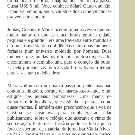
roupa boa no corpo, imagina pra um marca-passo.
Custa US$ 5 mil. Você conhece dólar? Claro que não.
Então vai embora, anda, vai atrás dos come-vinchucas
pra ver se te ajudam.
Juntas, Cristina e Maria fizeram uma travessia que era
muito maior do que as cinco horas entre a cidade
pequena e a grande – era uma travessia entre mundos e
era uma travessia de confidências entre duas mulheres
forjadas num universo moldado por homens. Duas
mulheres que, unidas por um coração descompassado,
encontraram o caminho uma para o coração da outra.
E, pela primeira vez numa vida bruta, tiveram tempo
para si – e para a delicadeza.
Maria voltou com um marca-passo no peito, mas não
contou a ninguém, porque ter marca-passo ainda é um
estigma nas aldeias camponesas. Uma marca de
fraqueza e de invalidez, que assinala as pessoas como
quase mortas. É também este preconceito que a voz de
Cristina se levantava para combater, ao falar
publicamente sobre o relógio que acertava o ritmo do
seu coração. Parte desta história pode ser lida
aqui
. A
foto de abertura da matéria, da jornalista Vânia Alves,
de MSF, mostra Maria e Cristina no quintal do cortiço