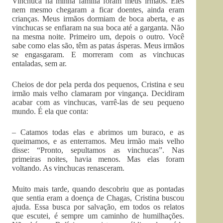
Vinchuca na minha família foram meus irmãos. Eles
nem mesmo chegaram a ficar doentes, ainda eram
crianças. Meus irmãos dormiam de boca aberta, e as
vinchucas se enfiaram na sua boca até a garganta. Não
na mesma noite. Primeiro um, depois o outro. Você
sabe como elas são, têm as patas ásperas. Meus irmãos
se engasgaram. E morreram com as vinchucas
entaladas, sem ar.
Cheios de dor pela perda dos pequenos, Cristina e seu
irmão mais velho clamaram por vingança. Decidiram
acabar com as vinchucas, varrê-las de seu pequeno
mundo. É ela que conta:
– Catamos todas elas e abrimos um buraco, e as
queimamos, e as enterramos. Meu irmão mais velho
disse: “Pronto, sepultamos as vinchucas”. Nas
primeiras noites, havia menos. Mas elas foram
voltando. As vinchucas renasceram.
Muito mais tarde, quando descobriu que as pontadas
que sentia eram a doença de Chagas, Cristina buscou
ajuda. Essa busca por salvação, em todos os relatos
que escutei, é sempre um caminho de humilhações.