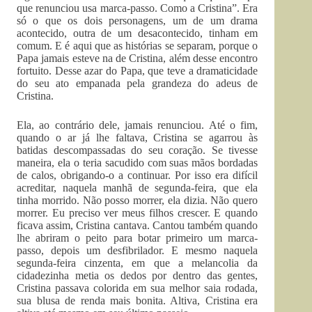
que renunciou usa marca-passo. Como a Cristina”. Era
só o que os dois personagens, um de um drama
acontecido, outra de um desacontecido, tinham em
comum. E é aqui que as histórias se separam, porque o
Papa jamais esteve na de Cristina, além desse encontro
fortuito. Desse azar do Papa, que teve a dramaticidade
do seu ato empanada pela grandeza do adeus de
Cristina.
Ela, ao contrário dele, jamais renunciou. Até o fim,
quando o ar já lhe faltava, Cristina se agarrou às
batidas descompassadas do seu coração. Se tivesse
maneira, ela o teria sacudido com suas mãos bordadas
de calos, obrigando-o a continuar. Por isso era difícil
acreditar, naquela manhã de segunda-feira, que ela
tinha morrido. Não posso morrer, ela dizia. Não quero
morrer. Eu preciso ver meus filhos crescer. E quando
ficava assim, Cristina cantava. Cantou também quando
lhe abriram o peito para botar primeiro um marca-
passo, depois um desfibrilador. E mesmo naquela
segunda-feira cinzenta, em que a melancolia da
cidadezinha metia os dedos por dentro das gentes,
Cristina passava colorida em sua melhor saia rodada,
sua blusa de renda mais bonita. Altiva, Cristina era