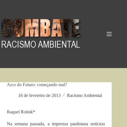
Pular
para
o
conteúdo
Arco do Futuro: começando mal?
16 de fevereiro de 2013
Racismo Ambiental
Raquel Rolnik*
Na semana passada, a imprensa paulistana noticiou