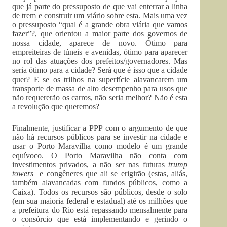
que já parte do pressuposto de que vai enterrar a linha
de trem e construir um viário sobre esta. Mais uma vez
o pressuposto “qual é a grande obra viária que vamos
fazer”?, que orientou a maior parte dos governos de
nossa cidade, aparece de novo. Ótimo para
empreiteiras de túneis e avenidas, ótimo para aparecer
no rol das atuações dos prefeitos/governadores. Mas
seria ótimo para a cidade? Será que é isso que a cidade
quer? E se os trilhos na superfície alavancarem um
transporte de massa de alto desempenho para usos que
não requererão os carros, não seria melhor? Não é esta
a revolução que queremos?
Finalmente, justificar a PPP com o argumento de que
não há recursos públicos para se investir na cidade e
usar o Porto Maravilha como modelo é um grande
equívoco. O Porto Maravilha não conta com
investimentos privados, a não ser nas futuras
trump
towers
e congêneres que ali se erigirão (estas, aliás,
também alavancadas com fundos públicos, como a
Caixa). Todos os recursos são públicos, desde o solo
(em sua maioria federal e estadual) até os milhões que
a prefeitura do Rio está repassando mensalmente para
o consórcio que está implementando e gerindo o